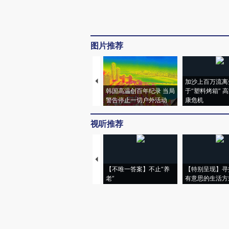
图片推荐
加沙上百万流离
韩国高温创百年纪录 当局
于“塑料烤箱” 
警告停止一切户外活动
康危机
视听推荐
【不唯一答案】不止“养
【特别呈现】寻
老”
有意思的生活方