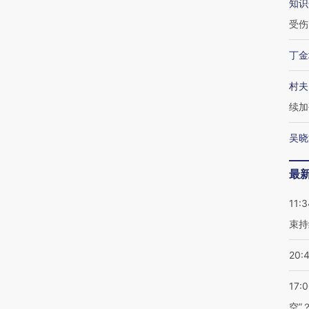
知识
受伤
丁金
村夫
续加
吴晓
最
11:3
束持
20:
17:
空”