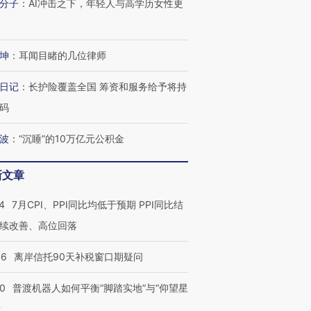
分子
：
AI冲击之下，年轻人与高学历女性更
坤
：
耳闻目睹的几位律师
日记
：
长护险覆盖全国 筹资和服务给予将持
码
波
：
“沉睡”的10万亿元公积金
新文章
4
7月CPI、PPI同比均低于预期 PPI同比结
续改善、高位回落
46
离岸信托90天补税窗口期疑问
00
普渡机器人如何平衡“脚踏实地”与“仰望星
？