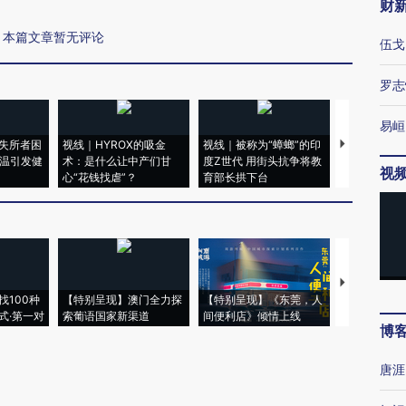
财
本篇文章暂无评论
伍戈
罗志
易峘
失所者困
视线｜HYROX的吸金
视线｜被称为“蟑螂”的印
视线｜“入侵
高温引发健
术：是什么让中产们甘
度Z世代 用街头抗争将教
机”？难民潮
视
心“花钱找虐”？
育部长拱下台
飞地休达
【推广】走
找100种
【特别呈现】澳门全力探
【特别呈现】《东莞，人
会，让数智科
式·第一对
索葡语国家新渠道
间便利店》倾情上线
业
博
唐涯