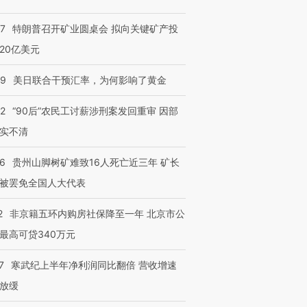
57
特朗普召开矿业圆桌会 拟向关键矿产投
20亿美元
09
美日联合干预汇率，为何影响了黄金
32
“90后”农民工讨薪涉刑案发回重审 因部
实不清
36
贵州山脚树矿难致16人死亡近三年 矿长
被罢免全国人大代表
2
非京籍五环内购房社保降至一年 北京市公
最高可贷340万元
7
寒武纪上半年净利润同比翻倍 营收增速
放缓