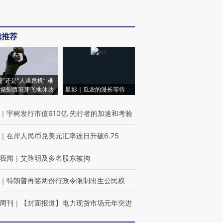
辑推荐
侵”还是“人道危机” 难
撕裂西班牙飞地休达
显影｜瓜农的漫长等待
｜
宇树发行市值610亿 先行者的加速和考验
｜
在岸人民币兑美元汇率连日升破6.75
我闻
｜
艾路明及多名股东被拘
｜
特朗普再签两份行政令限制出生公民权
周刊
｜
【封面报道】电力现货市场元年突进