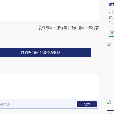
财
财
写
引
责任编辑：张远岸 | 版面编辑：李丽莎
订阅财新网主编精选电邮
新网观点
发布