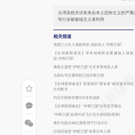
台湾虽然并没有来自本土恐怖主义的严重
等行业被极端主义者利用
相关报道
英国三少女入境叙利亚 或欲加入“伊斯兰国”
【全球新闻速览】哥本哈根枪击案嫌疑人疑效
忠“伊斯兰国”
潘基文谴责“伊斯兰国”分支杀害埃及人质
法国头号女通缉犯已抵伊斯兰国
【全球新闻速览】黑客组织“匿名者”破坏逾百ISIS
社交帐号
约旦方面称空袭ISIS卓有成效
【全球新闻速览】"伊斯兰国"女性宣言曝光
“伊斯兰国”处死约旦飞行员引发愤怒(更新)
奥巴马提出88亿预算用于打击ISIS
日强烈谴责“伊斯兰国”杀害日本人质