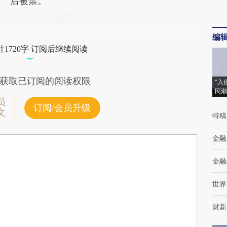
后被禁。
编
1720字 订阅后继续阅读
获取已订阅的阅读权限
“入
民潮
员
订阅/会员升级
文
特稿
金融
金融
世界
财新