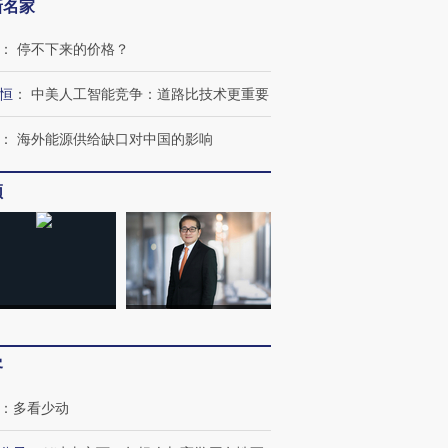
新名家
：
停不下来的价格？
恒
：
中美人工智能竞争：道路比技术更重要
：
海外能源供给缺口对中国的影响
”还是“人道危
湖北宜昌局部短时降雨
哈尔滨遭遇短时极端强降
撕裂西班牙
128毫米 紧急转移近
雨 3小时累计雨量超80毫
秘鲁纳斯
频
4000人
米
13人遇难
进第四届链博
【商旅对话】华住集团
技“链”接产
【特别呈现】寻找100种
CFO：不靠规模取胜，华
【特别呈
有意思的生活方式·第三对
住三大增长引擎是什么？
有意思的
客
：
多看少动