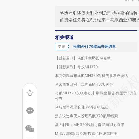
路透社引述澳大利亚副总理特拉斯的话称
前搜索任务将在5月结束；马来西亚和澳
相关报道
专题
马航MH370航班失踪调查
【财新周刊】马航客机坠毁乌克兰
【财新周刊】寻找MH370
李克强就宣布马航MH370客机失事发表谈话
马来西亚政府正式宣布MH370失事
马航MH370失联客机中期调查报告有望于3月初
公布
马航后再添亚航 那些消失的航班
澳方说迄今仍未发现马航370航班线索
澳大利亚：MH370残骸可能漂向印尼海岸
MH370螺旋式坠海 搜索范围继续向南