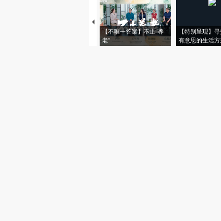
【不唯一答案】不止“养
【特别呈现】寻
老”
有意思的生活方