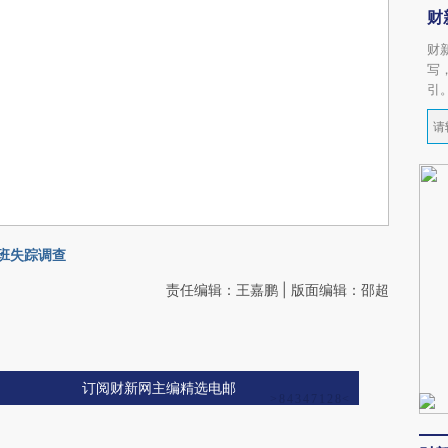
财
财
写
引
航班失踪调查
责任编辑：王嘉鹏 | 版面编辑：邵超
订阅财新网主编精选电邮