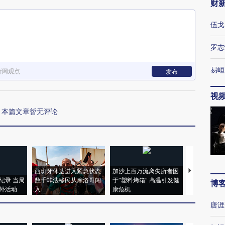
财
伍戈
罗志
易峘
新网观点
发布
视
本篇文章暂无评论
西班牙休达进入紧急状态
加沙上百万流离失所者困
视线｜HYR
纪录 当局
数千非法移民从摩洛哥闯
于“塑料烤箱” 高温引发健
术：是什么
博
外活动
入
康危机
心“花钱找虐
唐涯