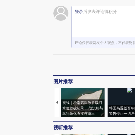
登录
后发表评论得积分
评论仅代表网友个人观点，不代表财
图片推荐
视线｜极端高温致多瑙河
水位跌破纪录 二战沉船与
韩国高温创百年
猛犸象化石接连露出
警告停止一切户
视听推荐