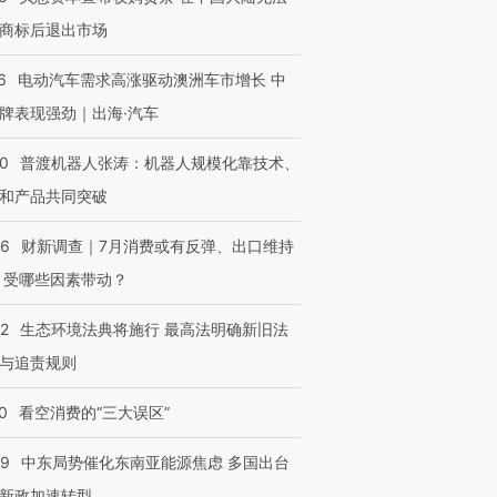
商标后退出市场
6
电动汽车需求高涨驱动澳洲车市增长 中
牌表现强劲｜出海·汽车
00
普渡机器人张涛：机器人规模化靠技术、
和产品共同突破
56
财新调查｜7月消费或有反弹、出口维持
 受哪些因素带动？
42
生态环境法典将施行 最高法明确新旧法
与追责规则
0
看空消费的“三大误区”
59
中东局势催化东南亚能源焦虑 多国出台
新政加速转型