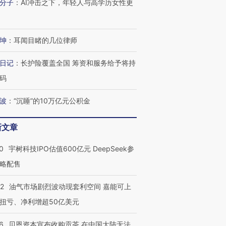
分子
：
AI冲击之下，年轻人与高学历女性更
进第四届链博
【商旅对话】华住集团
技“链”接产
【特别呈现】寻找100种
CFO：不靠规模取胜，华
【特别呈
坤
：
耳闻目睹的几位律师
有意思的生活方式·第三对
住三大增长引擎是什么？
有意思的
日记
：
长护险覆盖全国 筹资和服务给予将持
码
波
：
“沉睡”的10万亿元公积金
新文章
0
宇树科技IPO估值600亿元 DeepSeek参
略配售
22
油气市场剧烈波动现套利空间 嘉能可上
扭亏、净利增超50亿美元
6
贝恩资本宣布收购贡茶 在中国大陆无法