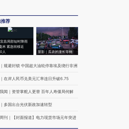
辑推荐
宜昌局部短时降雨
8毫米 紧急转移近
00人
显影｜瓜农的漫长等待
｜
规避封锁 中国超大油轮停靠埃及绕行非洲
｜
在岸人民币兑美元汇率连日升破6.75
我闻
｜
资管掌舵人更替 百年人寿僵局何解
｜
多国出台光伏新政加速转型
周刊
｜
【封面报道】电力现货市场元年突进