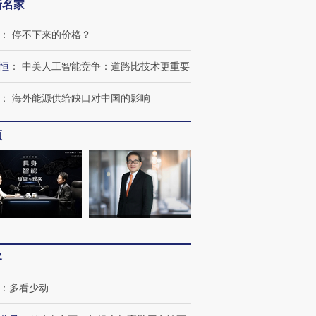
新名家
：
停不下来的价格？
恒
：
中美人工智能竞争：道路比技术更重要
：
海外能源供给缺口对中国的影响
频
OX的吸金
马航飞行员跨国走私7万
视线｜被称为“蟑螂”的印
让中产们甘
粒摇头丸 尿检体内含3种
度Z世代 用街头抗争将教
秘鲁纳斯
客
”？
毒品
育部长拱下台
13人遇难
：
多看少动