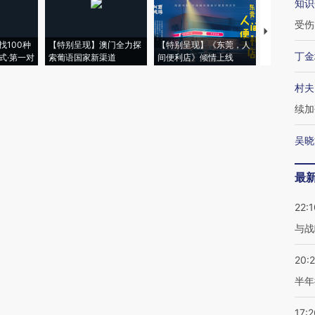
知识
受伤
【推广】走
找100种
【特别呈现】澳门全力探
【特别呈现】《东莞，人
会，让数智科
丁金
式·第一对
索葡语国家新渠道
间便利店》倾情上线
业
村夫
续加
吴晓
最
22:1
与战
20:
半年
17:2