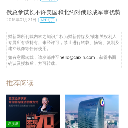
俄总参谋长不许美国和北约对俄形成军事优势
2015年01月31日
APP打开
财新网所刊载内容之知识产权为财新传媒及/或相关权利人
专属所有或持有。未经许可，禁止进行转载、摘编、复制及
建立镜像等任何使用。
如有意愿转载，请发邮件至
hello@caixin.com
，获得书面
确认及授权后，方可转载。
推荐阅读
私房课