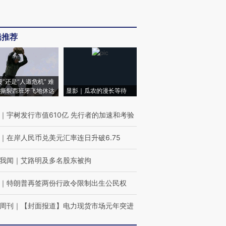
辑推荐
侵”还是“人道危机” 难
撕裂西班牙飞地休达
显影｜瓜农的漫长等待
｜
宇树发行市值610亿 先行者的加速和考验
｜
在岸人民币兑美元汇率连日升破6.75
我闻
｜
艾路明及多名股东被拘
｜
特朗普再签两份行政令限制出生公民权
周刊
｜
【封面报道】电力现货市场元年突进