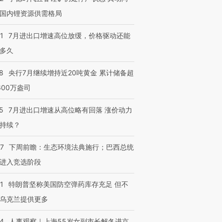
国内锂资源供需格局
1
7月进出口增速高位放缓，价格驱动还能
多久
8
央行7月继续增持近20吨黄金 累计储备超
600万盎司
5
7月进出口增速从高位略有回落 涨价动力
持续？
07
下周前瞻：生态环境法典施行；巴西总统
进入竞选阶段
1
特朗普坚称美国防空弹药库存充足 但不
乌克兰提供更多
24
人事观察｜上海55岁女副市长解冬进京