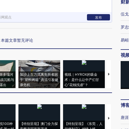
财
伍戈
新网观点
发布
罗志
易峘
本篇文章暂无评论
视
致多瑙河
加沙上百万流离失所者困
视线｜HYROX的吸金
马航飞行员
二战沉船与
于“塑料烤箱” 高温引发健
术：是什么让中产们甘
粒摇头丸 尿
露出
康危机
心“花钱找虐”？
毒品
博
唐涯
【推广】走
找100种
【特别呈现】澳门全力探
【特别呈现】《东莞，人
会，让数智科
式·第一对
索葡语国家新渠道
间便利店》倾情上线
业