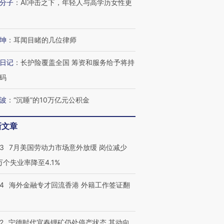
分子
：
AI冲击之下，年轻人与高学历女性更
坤
：
耳闻目睹的几位律师
日记
：
长护险覆盖全国 筹资和服务给予将持
码
波
：
“沉睡”的10万亿元公积金
新文章
43
7月美国劳动力市场意外放缓 岗位减少
3万个失业率降至4.1%
14
海外金融专才回流香港 外籍工作签证翻
2
宁德时代宜春锂矿仍处停产状态 其动向