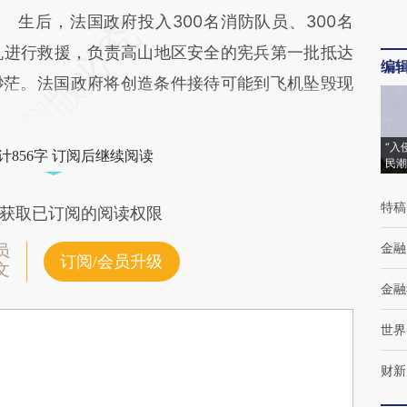
生后，法国政府投入300名消防队员、300名
机进行救援，负责高山地区安全的宪兵第一批抵达
编
渺茫。法国政府将创造条件接待可能到飞机坠毁现
“入
计856字 订阅后继续阅读
民潮
特稿
获取已订阅的阅读权限
金融
员
订阅/会员升级
文
金融
世界
财新