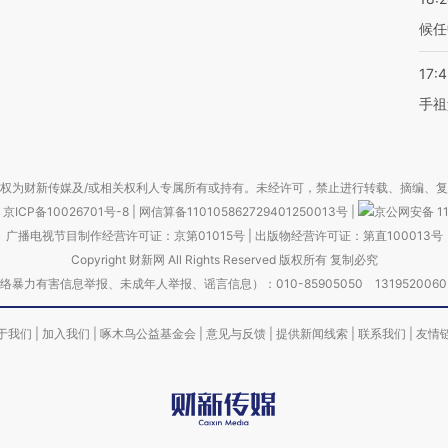
候任
17:
手祖
权为财新传媒及/或相关权利人专属所有或持有。未经许可，禁止进行转载、摘编、
京ICP备10026701号-8
|
网信算备110105862729401250013号
|
京公网安备 11
广播电视节目制作经营许可证：京第01015号
|
出版物经营许可证：第直100013号
Copyright 财新网 All Rights Reserved 版权所有 复制必究
害信息举报、未成年人举报、谣言信息）：010-85905050 13195200605 举报邮
于我们
|
加入我们
|
啄木鸟公益基金会
|
意见与反馈
|
提供新闻线索
|
联系我们
|
友情