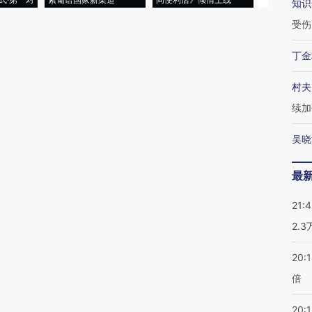
知识
受伤
丁金
村夫
续加
吴晓
最
21:
2.
20:
倍
20:1