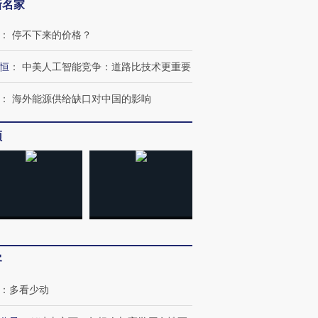
新名家
：
停不下来的价格？
恒
：
中美人工智能竞争：道路比技术更重要
：
海外能源供给缺口对中国的影响
频
跨国走私7万
视线｜被称为“蟑螂”的印
视线｜“入侵”还是“人道危
检体内含3种
度Z世代 用街头抗争将教
机”？难民潮撕裂西班牙
秘鲁纳斯
育部长拱下台
飞地休达
13人遇难
客
：
多看少动
进第四届链博
【商旅对话】华住集团
技“链”接产
【特别呈现】寻找100种
CFO：不靠规模取胜，华
【特别呈
有意思的生活方式·第三对
住三大增长引擎是什么？
有意思的