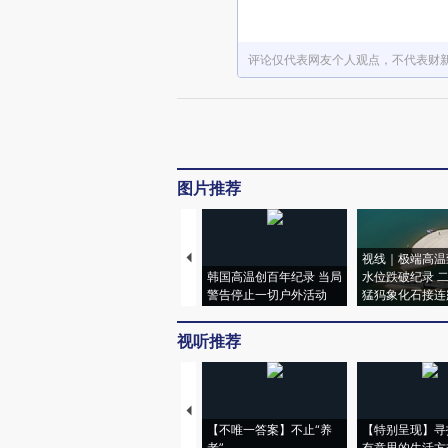
评论仅代表网友个人观点，不代表财
图片推荐
视线｜极端高温
韩国高温创百年纪录 当局
水位跌破纪录 
警告停止一切户外活动
猛犸象化石接连
视听推荐
【不唯一答案】不止“养
【特别呈现】寻
老”
有意思的生活方