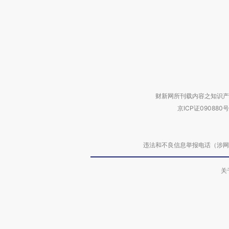
财新网所刊载内容之知识产
京ICP证090880号
违法和不良信息举报电话（涉网络暴力有
关