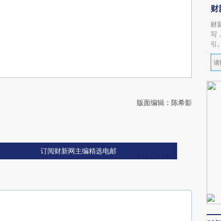
财
财
写
引
版面编辑：陈希影
订阅财新网主编精选电邮