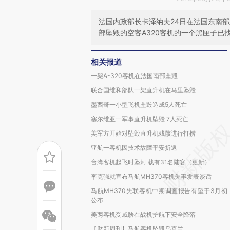
法国内政部长卡泽纳夫24日在法国东南
部坠毁的空客A320客机的一个黑匣子
相关报道
一架A-320客机在法国南部坠毁
联合国维和部队一架直升机在马里坠毁
墨西哥一小型飞机坠毁造成5人死亡
塞尔维亚一军事直升机坠毁 7人死亡
美军方开始对坠毁直升机残骸进行打捞
亚航一客机因技术故障平安折返
台湾客机起飞时坠河 载有31名陆客（更新）
李克强就宣布马航MH370客机失事发表谈话
马航MH370失联客机中期调查报告有望于3月初
公布
美两客机受威胁在战机护航下安全降落
【财新周刊】马航客机坠毁乌克兰