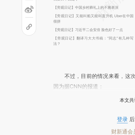
【旁观日记】中国乡村葬礼上的不雅表演
【旁观日记】又能叫船又能叫直升机 Uber在中国
很拼
【旁观日记】习近平二会安倍 脸色好了一点
【旁观日记】翻译习大大书稿：“同志”有几种写
法？
不过，目前的情况来看，这次以中
因为据CNN的报道：
本文共
登录
后
财新通会