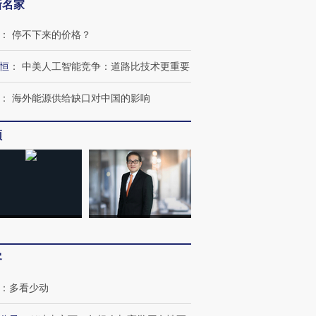
新名家
：
停不下来的价格？
恒
：
中美人工智能竞争：道路比技术更重要
：
海外能源供给缺口对中国的影响
频
客
：
多看少动