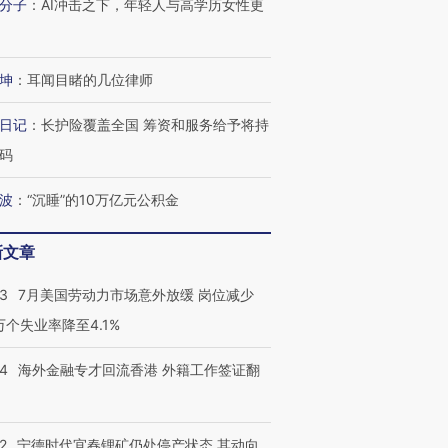
分子
：
AI冲击之下，年轻人与高学历女性更
跨国走私7万
视线｜被称为“蟑螂”的印
视线｜“入侵”还是“人道危
检体内含3种
度Z世代 用街头抗争将教
机”？难民潮撕裂西班牙
秘鲁纳斯
育部长拱下台
飞地休达
13人遇难
坤
：
耳闻目睹的几位律师
日记
：
长护险覆盖全国 筹资和服务给予将持
码
进第四届链博
【商旅对话】华住集团
技“链”接产
【特别呈现】寻找100种
CFO：不靠规模取胜，华
【特别呈
波
：
“沉睡”的10万亿元公积金
有意思的生活方式·第三对
住三大增长引擎是什么？
有意思的
新文章
43
7月美国劳动力市场意外放缓 岗位减少
3万个失业率降至4.1%
14
海外金融专才回流香港 外籍工作签证翻
2
宁德时代宜春锂矿仍处停产状态 其动向