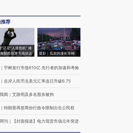
辑推荐
侵”还是“人道危机” 难
撕裂西班牙飞地休达
显影｜瓜农的漫长等待
｜
宇树发行市值610亿 先行者的加速和考验
｜
在岸人民币兑美元汇率连日升破6.75
我闻
｜
艾路明及多名股东被拘
｜
特朗普再签两份行政令限制出生公民权
周刊
｜
【封面报道】电力现货市场元年突进