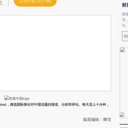
订阅/会员升级
文
财
财
写
引
ina)，精选国际舆论对中国话题的报道、分析和评论。每天花上十分钟，
版面编辑：卿滢