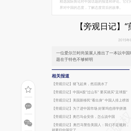
精选国际舆论对中国话题的报道和评论。它们
界对中国的态度，了解态度背后的故事。
【旁观日记】“
2015年
一位爱尔兰时尚策展人推出了一本以中国
题在于特色不够鲜明
相关报道
【旁观日记】猪飞起来，然后跳水了
【旁观日记】中国A股“过山车” 要买就买“足球股”
【旁观日记】美国新移民“看出身” 中国人排上榜首
【旁观日记】为了进中国市场 好莱坞也得学拼酒
【旁观日记】奥巴马会安倍，怎么说中国
【旁观日记】奥巴马警告美国人：我们不定规则，
就要归中国定了