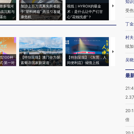
知识
致多瑙河
加沙上百万流离失所者困
视线｜HYROX的吸金
马航飞行员
受伤
二战沉船与
于“塑料烤箱” 高温引发健
术：是什么让中产们甘
粒摇头丸 尿
露出
康危机
心“花钱找虐”？
毒品
丁金
村夫
续加
【推广】走
找100种
【特别呈现】澳门全力探
【特别呈现】《东莞，人
会，让数智科
吴晓
式·第一对
索葡语国家新渠道
间便利店》倾情上线
业
最
21:
2.
20:
倍
20:1