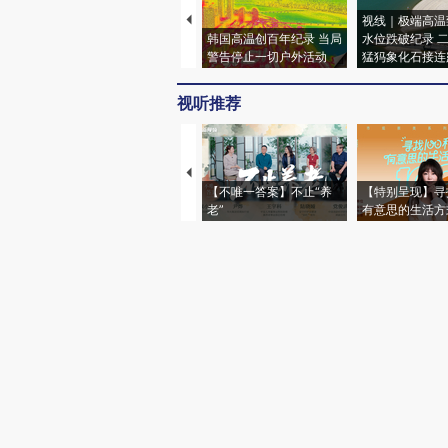
视线｜极端高温
韩国高温创百年纪录 当局
水位跌破纪录 
警告停止一切户外活动
猛犸象化石接连
视听推荐
【不唯一答案】不止“养
【特别呈现】寻
老”
有意思的生活方