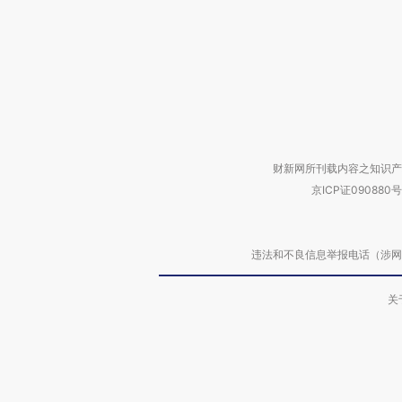
财新网所刊载内容之知识产
京ICP证090880号
违法和不良信息举报电话（涉网络暴力有
关