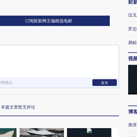
财
伍戈
订阅财新网主编精选电邮
罗志
易峘
视
新网观点
发布
本篇文章暂无评论
博
唐涯