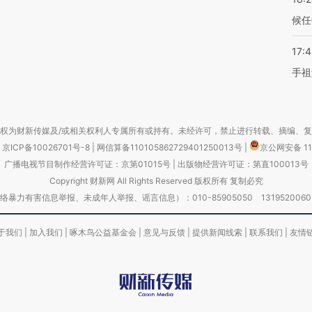
候任
17:
手祖
权为财新传媒及/或相关权利人专属所有或持有。未经许可，禁止进行转载、摘编、
京ICP备10026701号-8
|
网信算备110105862729401250013号
|
京公网安备 11
广播电视节目制作经营许可证：京第01015号
|
出版物经营许可证：第直100013号
Copyright 财新网 All Rights Reserved 版权所有 复制必究
害信息举报、未成年人举报、谣言信息）：010-85905050 13195200605 举报邮
于我们
|
加入我们
|
啄木鸟公益基金会
|
意见与反馈
|
提供新闻线索
|
联系我们
|
友情