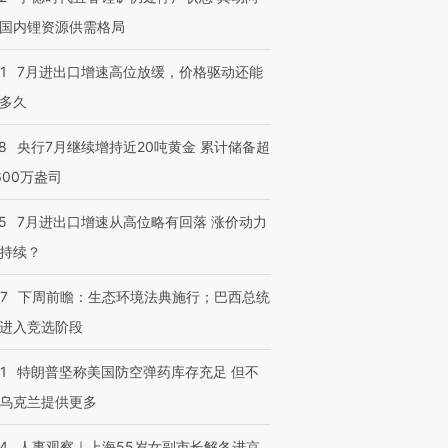
国内锂资源供需格局
1
7月进出口增速高位放缓，价格驱动还能
多久
8
央行7月继续增持近20吨黄金 累计储备超
600万盎司
5
7月进出口增速从高位略有回落 涨价动力
持续？
07
下周前瞻：生态环境法典施行；巴西总统
进入竞选阶段
1
特朗普坚称美国防空弹药库存充足 但不
乌克兰提供更多
24
人事观察｜上海55岁女副市长解冬进京