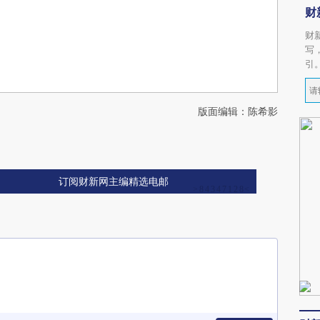
财
财
写
引
版面编辑：陈希影
订阅财新网主编精选电邮