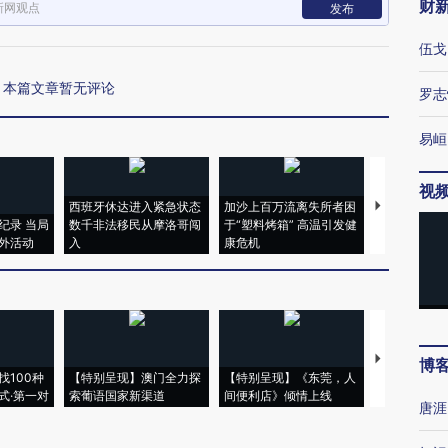
财
新网观点
发布
伍戈
本篇文章暂无评论
罗志
易峘
视
西班牙休达进入紧急状态
加沙上百万流离失所者困
视线｜HYR
纪录 当局
数千非法移民从摩洛哥闯
于“塑料烤箱” 高温引发健
术：是什么
外活动
入
康危机
心“花钱找虐
【推广】走
博
找100种
【特别呈现】澳门全力探
【特别呈现】《东莞，人
会，让数智科
式·第一对
索葡语国家新渠道
间便利店》倾情上线
业
唐涯