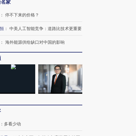
新名家
：
停不下来的价格？
恒
：
中美人工智能竞争：道路比技术更重要
：
海外能源供给缺口对中国的影响
频
OX的吸金
马航飞行员跨国走私7万
视线｜被称为“蟑螂”的印
让中产们甘
粒摇头丸 尿检体内含3种
度Z世代 用街头抗争将教
秘鲁纳斯
”？
毒品
育部长拱下台
13人遇难
进第四届链博
【商旅对话】华住集团
客
技“链”接产
【特别呈现】寻找100种
CFO：不靠规模取胜，华
【特别呈
有意思的生活方式·第三对
住三大增长引擎是什么？
有意思的
：
多看少动