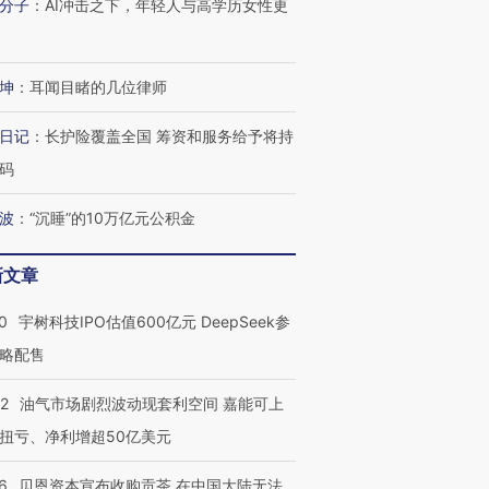
分子
：
AI冲击之下，年轻人与高学历女性更
坤
：
耳闻目睹的几位律师
日记
：
长护险覆盖全国 筹资和服务给予将持
码
波
：
“沉睡”的10万亿元公积金
新文章
0
宇树科技IPO估值600亿元 DeepSeek参
略配售
22
油气市场剧烈波动现套利空间 嘉能可上
扭亏、净利增超50亿美元
6
贝恩资本宣布收购贡茶 在中国大陆无法