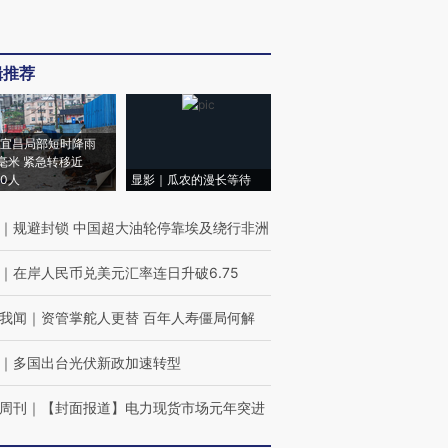
辑推荐
宜昌局部短时降雨
8毫米 紧急转移近
00人
显影｜瓜农的漫长等待
｜
规避封锁 中国超大油轮停靠埃及绕行非洲
｜
在岸人民币兑美元汇率连日升破6.75
我闻
｜
资管掌舵人更替 百年人寿僵局何解
｜
多国出台光伏新政加速转型
周刊
｜
【封面报道】电力现货市场元年突进