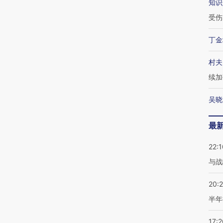
知识
受伤
丁金
村夫
续加
吴晓
最
22:1
与战
20:
半年
17:2