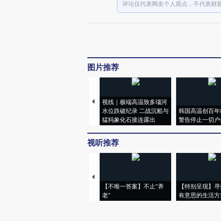
评论仅代表网友个人观点，不代表财
图片推荐
视线｜极端高温致多瑙河
水位跌破纪录 二战沉船与
韩国高温创百年
猛犸象化石接连露出
警告停止一切户
视听推荐
【不唯一答案】不止“养
【特别呈现】寻
老”
有意思的生活方