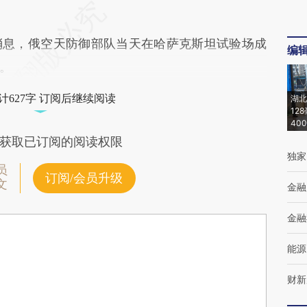
息，俄空天防御部队当天在哈萨克斯坦试验场成
编
。
计627字 订阅后继续阅读
湖北
12
40
获取已订阅的阅读权限
独家
员
订阅/会员升级
文
金融
金融
能源
财新