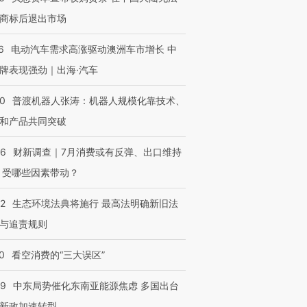
商标后退出市场
6
电动汽车需求高涨驱动澳洲车市增长 中
牌表现强劲｜出海·汽车
00
普渡机器人张涛：机器人规模化靠技术、
和产品共同突破
56
财新调查｜7月消费或有反弹、出口维持
 受哪些因素带动？
42
生态环境法典将施行 最高法明确新旧法
与追责规则
0
看空消费的“三大误区”
59
中东局势催化东南亚能源焦虑 多国出台
新政加速转型