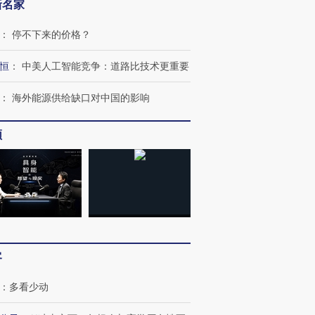
新名家
：
停不下来的价格？
恒
：
中美人工智能竞争：道路比技术更重要
：
海外能源供给缺口对中国的影响
频
跨国走私7万
视线｜被称为“蟑螂”的印
视线｜“入侵”还是“人道危
检体内含3种
度Z世代 用街头抗争将教
机”？难民潮撕裂西班牙
秘鲁纳斯
育部长拱下台
飞地休达
13人遇难
客
：
多看少动
进第四届链博
【商旅对话】华住集团