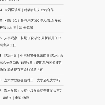
44
大西洋观察｜特朗普助力金砖合作
40
刚果（金）铜钴精矿禁令扰动市场 多家
称暂无影响 | 出海·政策
25
人事观察｜长期任职湖北 周新群升任中
研室副主任
3
能源内参｜中东局势催化东南亚能源焦虑
出台光伏新政加速转型；伊朗称与阿曼接近
协议 海峡现有两条航道将关闭
6
当大学教授变临时工，大学还是大学吗
8
海杰航运：今夏北极航道运营将扩大至7
、8航次｜出海·物流