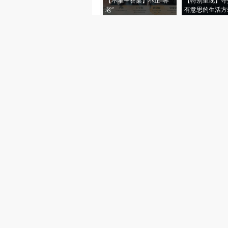
【不唯一答案】不止“养
【特别呈现】寻
老”
有意思的生活方