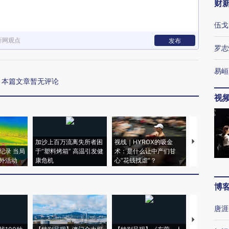
财
伍戈
新网观点
发布
罗志
易峘
本篇文章暂无评论
视
加沙上百万流离失所者困
视线｜HYROX的吸金
马航飞行员
纪录 当局
于“塑料烤箱” 高温引发健
术：是什么让中产们甘
粒摇头丸 尿
外活动
康危机
心“花钱找虐”？
毒品
博
唐涯
【推广】走