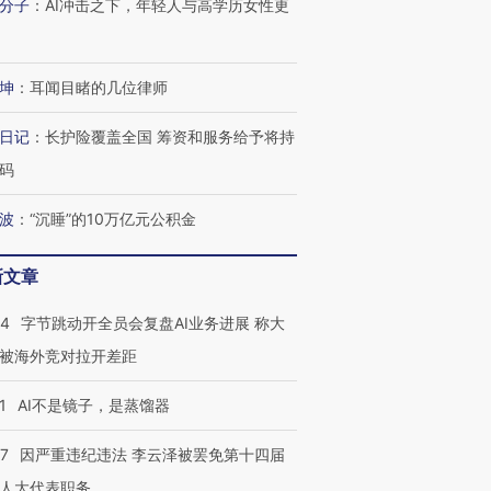
技“链”接产
【特别呈现】寻找100种
CFO：不靠规模取胜，华
【特别呈
分子
：
AI冲击之下，年轻人与高学历女性更
有意思的生活方式·第三对
住三大增长引擎是什么？
有意思的
坤
：
耳闻目睹的几位律师
日记
：
长护险覆盖全国 筹资和服务给予将持
码
波
：
“沉睡”的10万亿元公积金
新文章
44
字节跳动开全员会复盘AI业务进展 称大
被海外竞对拉开差距
1
AI不是镜子，是蒸馏器
07
因严重违纪违法 李云泽被罢免第十四届
人大代表职务