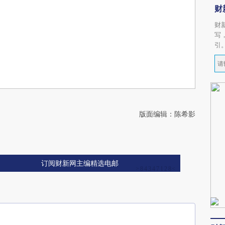
财
财
写
引
版面编辑：陈希影
订阅财新网主编精选电邮