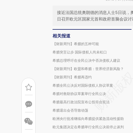
接近法国总统奥朗德的消息人士5日说，
日召开欧元区国家元首和政府首脑会议讨
相关报道
【财新周刊】希腊的五种可能
希腊突言让步 国际债权人尚未松口
希腊总理呼吁在全民公决中否决债权人建议
【财新周刊】欧盟和希腊：世界经济新风险？
【财新周刊】希腊再违约
希腊全民公决反对国际债权人协议草案
希腊对救助协议草案举行全民公决
希腊最高行政法院宣布公投符合宪法
希腊退出会否导致动荡
欧洲央行批准继续向希腊提供紧急流动性援助
欧元集团决定在希腊举行全民公决前停止谈判