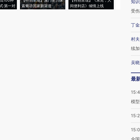
找100种
【特别呈现】澳门全力探
【特别呈现】《东莞，人
会，让数智科
知识
式·第一对
索葡语国家新渠道
间便利店》倾情上线
业
受伤
丁金
村夫
续加
吴晓
最
15:
模型
15:2
15:
全国