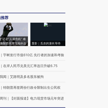
辑推荐
侵”还是“人道危机” 难
撕裂西班牙飞地休达
显影｜瓜农的漫长等待
｜
宇树发行市值610亿 先行者的加速和考验
｜
在岸人民币兑美元汇率连日升破6.75
我闻
｜
艾路明及多名股东被拘
｜
特朗普再签两份行政令限制出生公民权
周刊
｜
【封面报道】电力现货市场元年突进