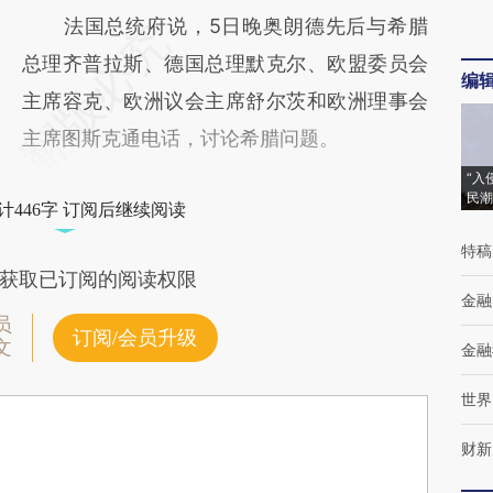
法国总统府说，5日晚奥朗德先后与希腊
总理齐普拉斯、德国总理默克尔、欧盟委员会
编
主席容克、欧洲议会主席舒尔茨和欧洲理事会
主席图斯克通电话，讨论希腊问题。
“入
民潮
计446字 订阅后继续阅读
特稿
获取已订阅的阅读权限
金融
员
订阅/会员升级
文
金融
世界
财新