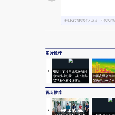
评论仅代表网友个人观点，不代表财
图片推荐
视线｜极端高温致多瑙河
水位跌破纪录 二战沉船与
韩国高温创百年
猛犸象化石接连露出
警告停止一切户
视听推荐