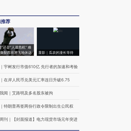
辑推荐
侵”还是“人道危机” 难
撕裂西班牙飞地休达
显影｜瓜农的漫长等待
｜
宇树发行市值610亿 先行者的加速和考验
｜
在岸人民币兑美元汇率连日升破6.75
我闻
｜
艾路明及多名股东被拘
｜
特朗普再签两份行政令限制出生公民权
周刊
｜
【封面报道】电力现货市场元年突进