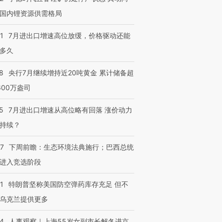
国内锂资源供需格局
1
7月进出口增速高位放缓，价格驱动还能
多久
8
央行7月继续增持近20吨黄金 累计储备超
600万盎司
5
7月进出口增速从高位略有回落 涨价动力
持续？
07
下周前瞻：生态环境法典施行；巴西总统
进入竞选阶段
1
特朗普坚称美国防空弹药库存充足 但不
乌克兰提供更多
24
人事观察｜上海55岁女副市长解冬进京