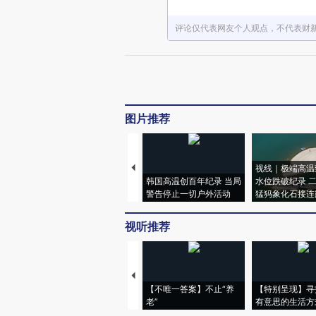
评论仅代表网友个人观点，不代表财
图片推荐
视线｜极端高温
韩国高温创百年纪录 当局
水位跌破纪录 
警告停止一切户外活动
猛犸象化石接连
视听推荐
【不唯一答案】不止“养
【特别呈现】寻
老”
有意思的生活方