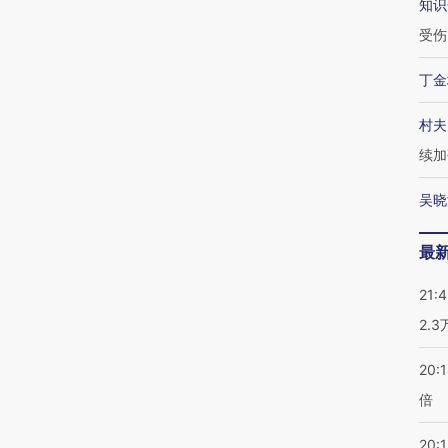
知识
受伤
丁金
村夫
续加
吴晓
最
21:
2.
20:
倍
20:1