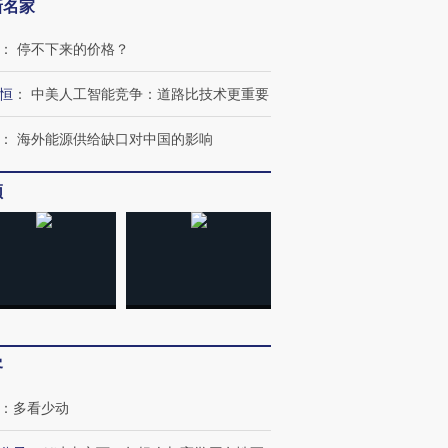
新名家
：
停不下来的价格？
恒
：
中美人工智能竞争：道路比技术更重要
：
海外能源供给缺口对中国的影响
频
跨国走私7万
视线｜被称为“蟑螂”的印
视线｜“入侵”还是“人道危
检体内含3种
度Z世代 用街头抗争将教
机”？难民潮撕裂西班牙
秘鲁纳斯
育部长拱下台
飞地休达
13人遇难
客
进第四届链博
【商旅对话】华住集团
：
多看少动
技“链”接产
【特别呈现】寻找100种
CFO：不靠规模取胜，华
【特别呈
有意思的生活方式·第三对
住三大增长引擎是什么？
有意思的