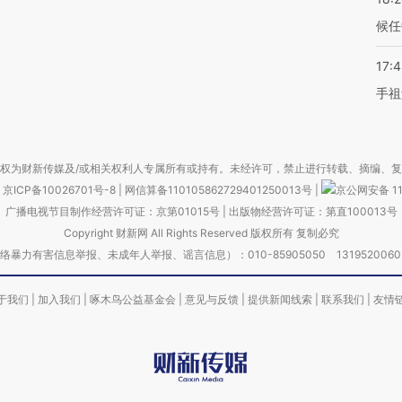
候任
17:
手祖
权为财新传媒及/或相关权利人专属所有或持有。未经许可，禁止进行转载、摘编、
京ICP备10026701号-8
|
网信算备110105862729401250013号
|
京公网安备 11
广播电视节目制作经营许可证：京第01015号
|
出版物经营许可证：第直100013号
Copyright 财新网 All Rights Reserved 版权所有 复制必究
害信息举报、未成年人举报、谣言信息）：010-85905050 13195200605 举报邮
于我们
|
加入我们
|
啄木鸟公益基金会
|
意见与反馈
|
提供新闻线索
|
联系我们
|
友情