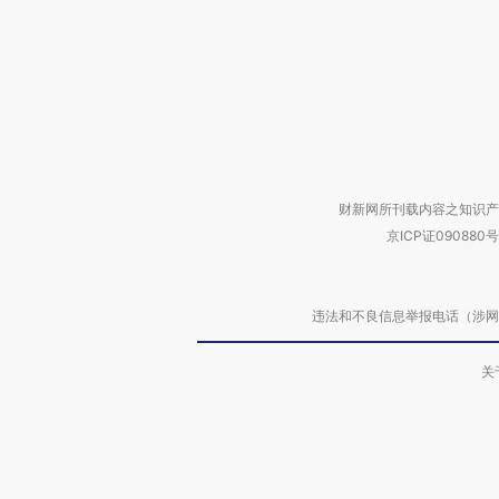
财新网所刊载内容之知识产
京ICP证090880号
违法和不良信息举报电话（涉网络暴力有
关