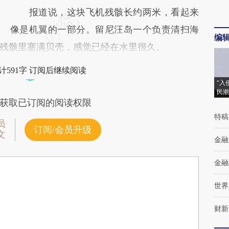
报道说，这块飞机残骸长约两米，看起来
像是机翼的一部分。留尼汪岛一个负责清扫海
编
残骸里塞满贝壳，感觉已经在水里很久。
计591字 订阅后继续阅读
“入
民潮
获取已订阅的阅读权限
特稿
员
订阅/会员升级
文
金融
金融
世界
财新