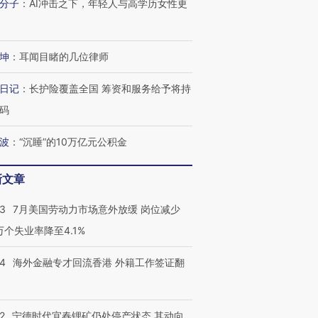
分子
：
AI冲击之下，年轻人与高学历女性更
坤
：
耳闻目睹的几位律师
日记
：
长护险覆盖全国 筹资和服务给予将持
码
波
：
“沉睡”的10万亿元公积金
新文章
43
7月美国劳动力市场意外放缓 岗位减少
3万个失业率降至4.1%
14
海外金融专才回流香港 外籍工作签证翻
2
宁德时代宜春锂矿仍处停产状态 其动向