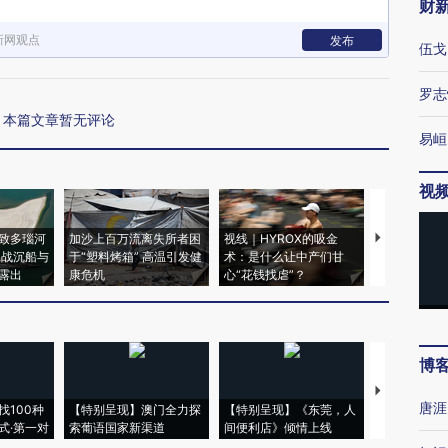
财
新网观点
发布
伍戈
罗志
本篇文章暂无评论
易峘
视
致多瑙河
加沙上百万流离失所者困
视线｜HYROX的吸金
马航飞行员
二战沉船与
于“塑料烤箱” 高温引发健
术：是什么让中产们甘
粒摇头丸 尿
露出
康危机
心“花钱找虐”？
毒品
博
【推广】走
唐涯
找100种
【特别呈现】澳门全力探
【特别呈现】《东莞，人
会，让数智科
式·第一对
索葡语国家新渠道
间便利店》倾情上线
业