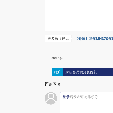
更多报道详见
【专题】马航MH370
Loading...
推广
财新会员积分兑好礼
评论区
0
登录
后发表评论得积分