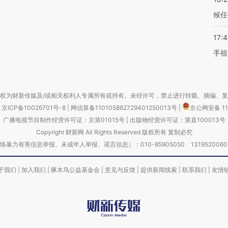
候任
17:
手祖
权为财新传媒及/或相关权利人专属所有或持有。未经许可，禁止进行转载、摘编、
京ICP备10026701号-8
|
网信算备110105862729401250013号
|
京公网安备 11
广播电视节目制作经营许可证：京第01015号
|
出版物经营许可证：第直100013号
Copyright 财新网 All Rights Reserved 版权所有 复制必究
害信息举报、未成年人举报、谣言信息）：010-85905050 13195200605 举报邮
于我们
|
加入我们
|
啄木鸟公益基金会
|
意见与反馈
|
提供新闻线索
|
联系我们
|
友情