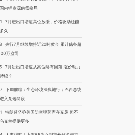
国内锂资源供需格局
1
7月进出口增速高位放缓，价格驱动还能
多久
8
央行7月继续增持近20吨黄金 累计储备超
600万盎司
5
7月进出口增速从高位略有回落 涨价动力
持续？
07
下周前瞻：生态环境法典施行；巴西总统
进入竞选阶段
1
特朗普坚称美国防空弹药库存充足 但不
乌克兰提供更多
24
人事观察｜上海55岁女副市长解冬进京