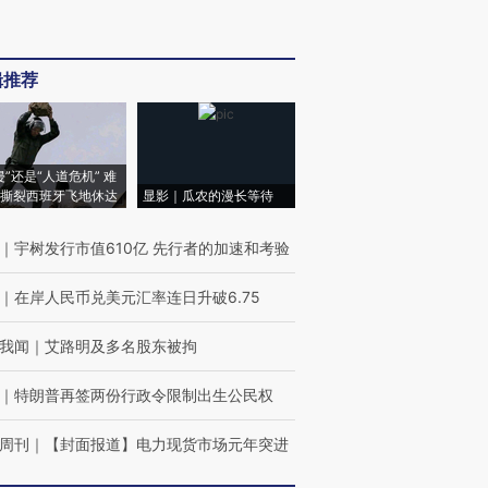
辑推荐
侵”还是“人道危机” 难
撕裂西班牙飞地休达
显影｜瓜农的漫长等待
｜
宇树发行市值610亿 先行者的加速和考验
｜
在岸人民币兑美元汇率连日升破6.75
我闻
｜
艾路明及多名股东被拘
｜
特朗普再签两份行政令限制出生公民权
周刊
｜
【封面报道】电力现货市场元年突进