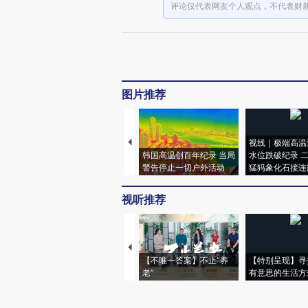
评论仅代表网友个人观点，不代表财
图片推荐
视线｜极端高温
韩国高温创百年纪录 当局
水位跌破纪录 
警告停止一切户外活动
猛犸象化石接连
视听推荐
【不唯一答案】不止“养
【特别呈现】寻
老”
有意思的生活方