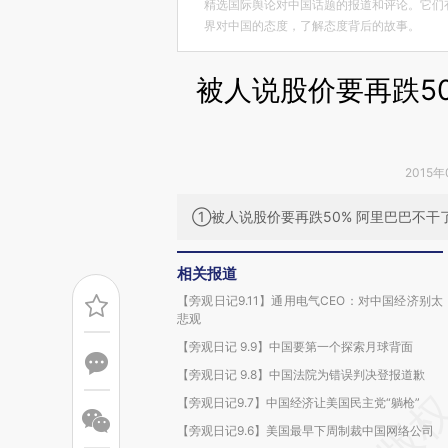
精选国际舆论对中国话题的报道和评论。它们
界对中国的态度，了解态度背后的故事。
被人说股价要再跌50
2015年
①被人说股价要再跌50% 阿里巴巴不干
相关报道
【旁观日记9.11】通用电气CEO：对中国经济别太
悲观
【旁观日记 9.9】中国要第一个探索月球背面
【旁观日记 9.8】中国法院为错误判决登报道歉
【旁观日记9.7】中国经济让美国民主党“躺枪”
【旁观日记9.6】美国最早下周制裁中国网络公司