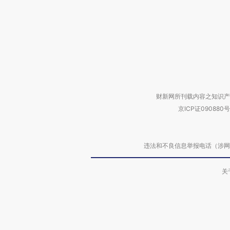
财新网所刊载内容之知识产
京ICP证090880号
违法和不良信息举报电话（涉网络暴力有
关