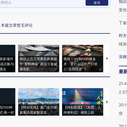
知识
新网观点
发布
受伤
丁金
本篇文章暂无评论
村夫
续加
吴晓
致多瑙河
加沙上百万流离失所者困
视线｜HYROX的吸金
马航飞行员
二战沉船与
于“塑料烤箱” 高温引发健
术：是什么让中产们甘
粒摇头丸 尿
露出
康危机
心“花钱找虐”？
毒品
最
21:
2.
【推广】走
20:
找100种
【特别呈现】澳门全力探
【特别呈现】《东莞，人
会，让数智科
式·第一对
索葡语国家新渠道
间便利店》倾情上线
业
倍
20:1