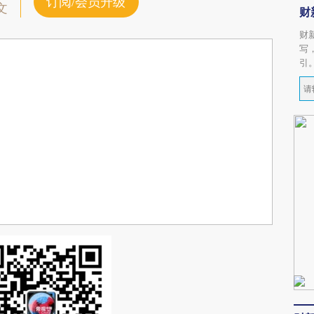
订阅/会员升级
文
财
财
写
引