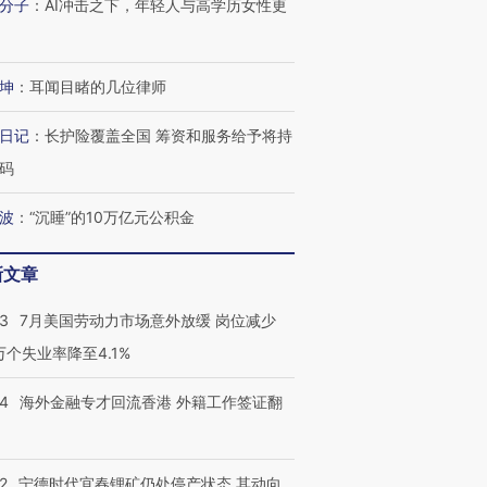
分子
：
AI冲击之下，年轻人与高学历女性更
坤
：
耳闻目睹的几位律师
日记
：
长护险覆盖全国 筹资和服务给予将持
码
波
：
“沉睡”的10万亿元公积金
跨国走私7万
视线｜被称为“蟑螂”的印
视线｜“入侵”还是“人道危
检体内含3种
度Z世代 用街头抗争将教
机”？难民潮撕裂西班牙
秘鲁纳斯
育部长拱下台
飞地休达
13人遇难
新文章
43
7月美国劳动力市场意外放缓 岗位减少
3万个失业率降至4.1%
进第四届链博
【商旅对话】华住集团
14
海外金融专才回流香港 外籍工作签证翻
技“链”接产
【特别呈现】寻找100种
CFO：不靠规模取胜，华
【特别呈
有意思的生活方式·第三对
住三大增长引擎是什么？
有意思的
2
宁德时代宜春锂矿仍处停产状态 其动向