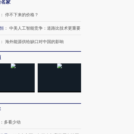
新名家
：
停不下来的价格？
恒
：
中美人工智能竞争：道路比技术更重要
：
海外能源供给缺口对中国的影响
频
客
：
多看少动