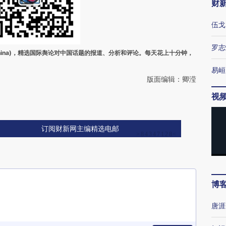
财
伍戈
罗志
ina)，精选国际舆论对中国话题的报道、分析和评论。每天花上十分钟，
易峘
版面编辑：卿滢
视
订阅财新网主编精选电邮
博
唐涯