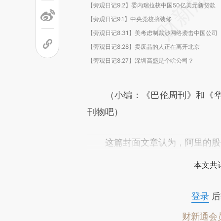
【旁观日记9.2】委内瑞拉获中国50亿美元新贷款
【旁观日记9.1】中央党校搞装修
【旁观日记8.31】美考虑制裁涉网络袭击中国公司
【旁观日记8.28】卖废品的人正在离开北京
【旁观日记8.27】深圳高盛是个啥公司？
（小编：《巴伦周刊》和《华
刊物吧）
这篇封面文章认为，阿里的股
本文共计
登录
后
财新通会