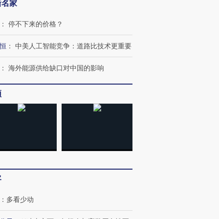
新名家
：
停不下来的价格？
恒
：
中美人工智能竞争：道路比技术更重要
：
海外能源供给缺口对中国的影响
频
OX的吸金
马航飞行员跨国走私7万
视线｜被称为“蟑螂”的印
让中产们甘
粒摇头丸 尿检体内含3种
度Z世代 用街头抗争将教
秘鲁纳斯
客
”？
毒品
育部长拱下台
13人遇难
：
多看少动