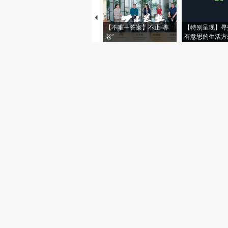
【不唯一答案】不止“养
【特别呈现】寻
老”
有意思的生活方