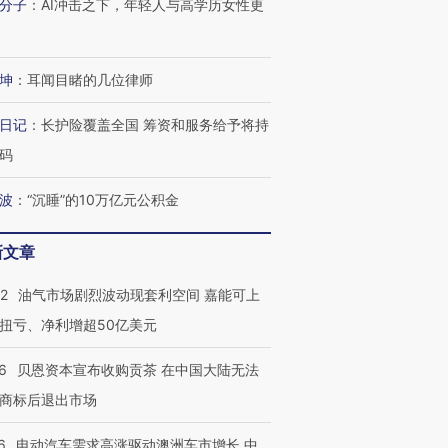
分子
：
AI冲击之下，年轻人与高学历女性更
进第四届链博
【商旅对话】华住集团
技“链”接产
【特别呈现】寻找100种
CFO：不靠规模取胜，华
【特别呈
有意思的生活方式·第三对
住三大增长引擎是什么？
有意思的
坤
：
耳闻目睹的几位律师
日记
：
长护险覆盖全国 筹资和服务给予将持
码
波
：
“沉睡”的10万亿元公积金
新文章
22
油气市场剧烈波动现套利空间 嘉能可上
扭亏、净利增超50亿美元
6
贝恩资本宣布收购贡茶 在中国大陆无法
商标后退出市场
6
电动汽车需求高涨驱动澳洲车市增长 中