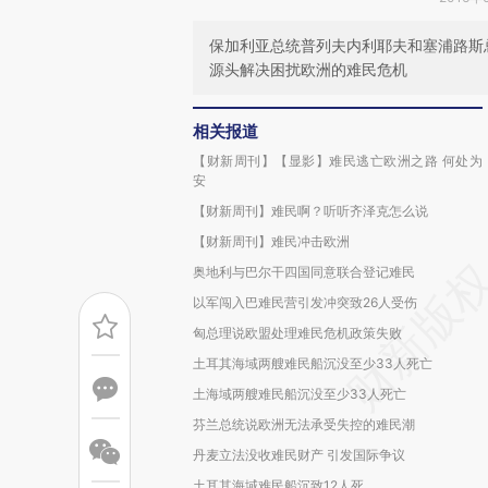
保加利亚总统普列夫内利耶夫和塞浦路斯
源头解决困扰欧洲的难民危机
相关报道
【财新周刊】【显影】难民逃亡欧洲之路 何处为
安
【财新周刊】难民啊？听听齐泽克怎么说
【财新周刊】难民冲击欧洲
奥地利与巴尔干四国同意联合登记难民
以军闯入巴难民营引发冲突致26人受伤
匈总理说欧盟处理难民危机政策失败
土耳其海域两艘难民船沉没至少33人死亡
土海域两艘难民船沉没至少33人死亡
芬兰总统说欧洲无法承受失控的难民潮
丹麦立法没收难民财产 引发国际争议
土耳其海域难民船沉致12人死