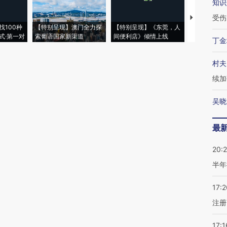
知识
受伤
【推广】走
找100种
【特别呈现】澳门全力探
【特别呈现】《东莞，人
会，让数智科
式·第一对
索葡语国家新渠道
间便利店》倾情上线
业
丁金
村夫
续加
吴晓
最
20:
半年
17:2
注册
17:1