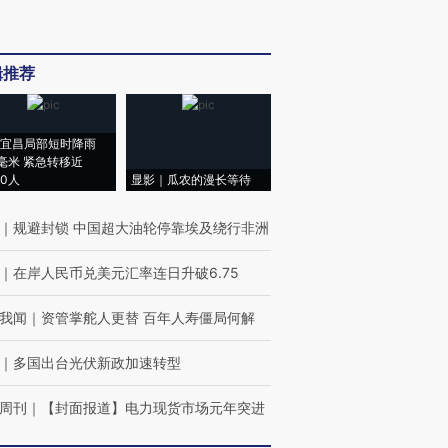
辑推荐
宜昌局部短时降雨
8毫米 紧急转移近
00人
显影｜瓜农的漫长等待
｜
规避封锁 中国超大油轮停靠埃及绕行非洲
｜
在岸人民币兑美元汇率连日升破6.75
我闻
｜
资管掌舵人更替 百年人寿僵局何解
｜
多国出台光伏新政加速转型
周刊
｜
【封面报道】电力现货市场元年突进