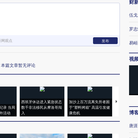
财
伍戈
罗志
新网观点
发布
易峘
视
本篇文章暂无评论
西班牙休达进入紧急状态
加沙上百万流离失所者困
视线｜HYR
纪录 当局
数千非法移民从摩洛哥闯
于“塑料烤箱” 高温引发健
术：是什么
博
外活动
入
康危机
心“花钱找虐
唐涯