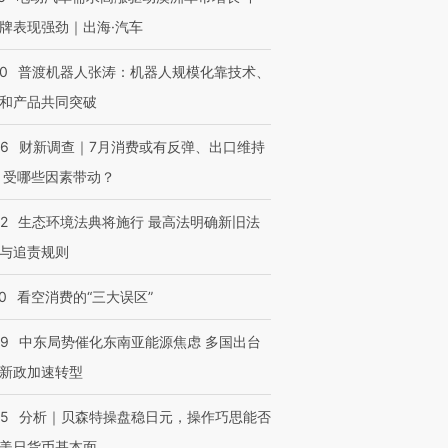
牌表现强劲｜出海·汽车
00
普渡机器人张涛：机器人规模化靠技术、
和产品共同突破
56
财新调查｜7月消费或有反弹、出口维持
 受哪些因素带动？
42
生态环境法典将施行 最高法明确新旧法
与追责规则
0
看空消费的“三大误区”
59
中东局势催化东南亚能源焦虑 多国出台
新政加速转型
05
分析｜贝森特操盘稳日元，操作巧思能否
美日货币基本面