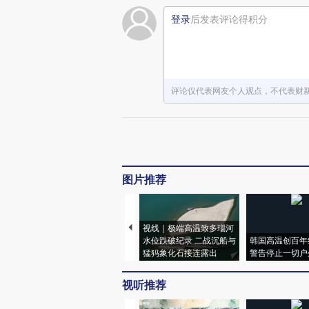
登录
后发表评论得积分
评论仅代表网友个人观点，不代表财
图片推荐
视线｜极端高温致多瑙河
水位跌破纪录 二战沉船与
韩国高温创百年
猛犸象化石接连露出
警告停止一切户
视听推荐