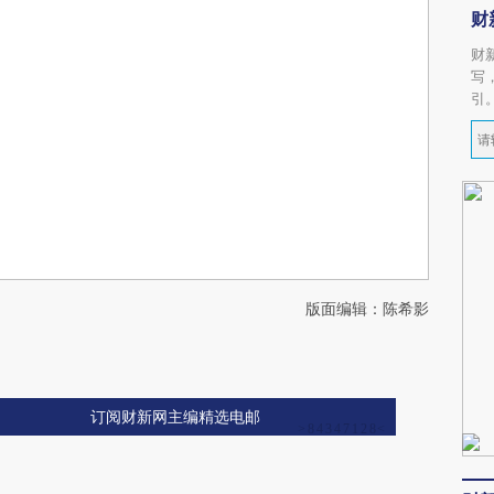
财
财
写
引
版面编辑：陈希影
订阅财新网主编精选电邮