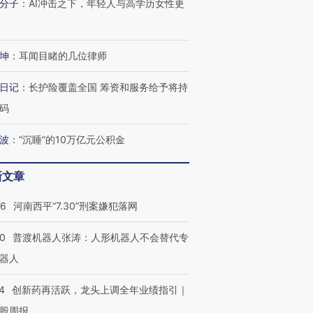
分子
：
AI冲击之下，年轻人与高学历女性更
坤
：
耳闻目睹的几位律师
日记
：
长护险覆盖全国 筹资和服务给予将持
码
波
：
“沉睡”的10万亿元公积金
新文章
26
河南西平“7.30”刑案嫌犯落网
00
普渡机器人张涛：人形机器人不会替代专
器人
4
创新药再活跃，龙头上调全年业绩指引｜
股周报