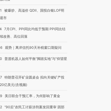
1
被爆炒、高溢价 QDII、国投白银LOF明
退市
4
7月CPI、PPI同比均低于预期 PPI同比结
续改善、高位回落
46
观势｜离岸信托90天补税窗口期疑问
00
普渡机器人如何平衡“脚踏实地”与“仰望星
？
57
特朗普召开矿业圆桌会 拟向关键矿产投
20亿美元(含视频)
09
美日联合干预汇率，为何影响了黄金
32
“90后”农民工讨薪涉刑案发回重审 因部