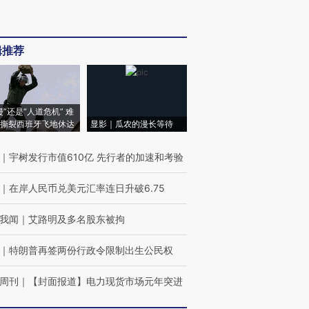
辑推荐
侵”还是“人道危机” 难
撕裂西班牙飞地休达
显影｜瓜农的漫长等待
｜
宇树发行市值610亿 先行者的加速和考验
｜
在岸人民币兑美元汇率连日升破6.75
我闻
｜
艾路明及多名股东被拘
｜
特朗普再签两份行政令限制出生公民权
周刊
｜
【封面报道】电力现货市场元年突进