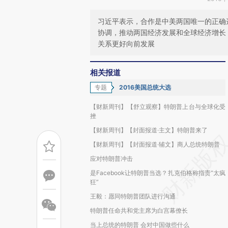
习近平表示，合作是中美两国唯一的正确
协调，推动两国经济发展和全球经济增长
关系更好向前发展
相关报道
专题
2016美国总统大选
【财新周刊】【舒立观察】特朗普上台与全球化受
挫
【财新周刊】【封面报道·主文】特朗普来了
【财新周刊】【封面报道·辅文】商人总统特朗普
应对特朗普冲击
是Facebook让特朗普当选？扎克伯格称指责“太疯
狂”
王毅：愿同特朗普团队进行沟通
特朗普任命共和党主席为白宫幕僚长
当上总统的特朗普 会对中国做些什么