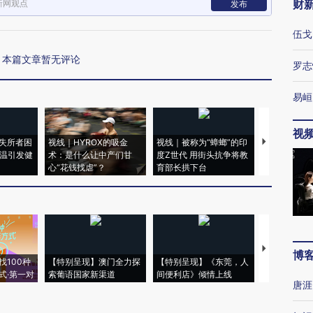
财
新网观点
发布
伍戈
本篇文章暂无评论
罗志
易峘
视
失所者困
视线｜HYROX的吸金
视线｜被称为“蟑螂”的印
视线｜“入侵
高温引发健
术：是什么让中产们甘
度Z世代 用街头抗争将教
机”？难民潮
心“花钱找虐”？
育部长拱下台
飞地休达
【推广】走
博
找100种
【特别呈现】澳门全力探
【特别呈现】《东莞，人
会，让数智科
式·第一对
索葡语国家新渠道
间便利店》倾情上线
业
唐涯