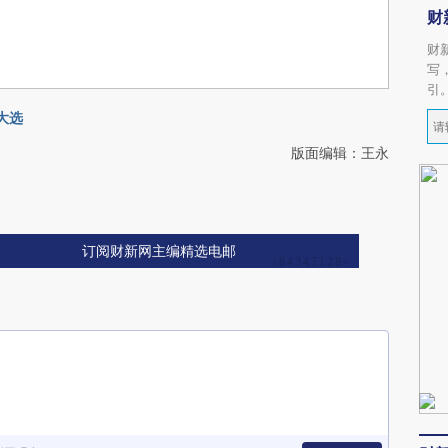
财
财
写
引
大选
版面编辑：王永
订阅财新网主编精选电邮