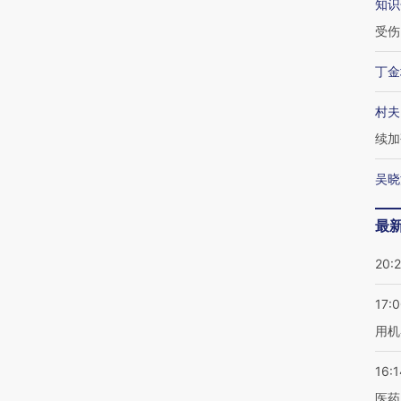
知识
受伤
丁金
村夫
续加
吴晓
最
20:
17:
用机
16:1
医药