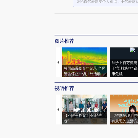
评论仅代表网友个人观点，不代表财
图片推荐
加沙上百万流离
韩国高温创百年纪录 当局
于“塑料烤箱” 
警告停止一切户外活动
康危机
视听推荐
【不唯一答案】不止“养
【特别呈现】寻
老”
有意思的生活方