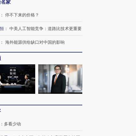
新名家
：
停不下来的价格？
恒
：
中美人工智能竞争：道路比技术更重要
：
海外能源供给缺口对中国的影响
频
”还是“人道危
湖北宜昌局部短时降雨
哈尔滨遭遇短时极端强降
撕裂西班牙
128毫米 紧急转移近
雨 3小时累计雨量超80毫
秘鲁纳斯
4000人
米
13人遇难
进第四届链博
【商旅对话】华住集团
客
技“链”接产
【特别呈现】寻找100种
CFO：不靠规模取胜，华
【特别呈
有意思的生活方式·第三对
住三大增长引擎是什么？
有意思的
：
多看少动