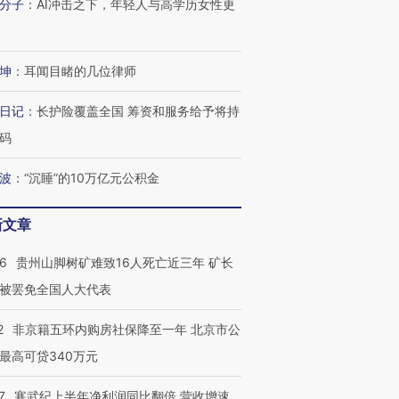
分子
：
AI冲击之下，年轻人与高学历女性更
坤
：
耳闻目睹的几位律师
日记
：
长护险覆盖全国 筹资和服务给予将持
码
波
：
“沉睡”的10万亿元公积金
新文章
36
贵州山脚树矿难致16人死亡近三年 矿长
被罢免全国人大代表
2
非京籍五环内购房社保降至一年 北京市公
最高可贷340万元
7
寒武纪上半年净利润同比翻倍 营收增速