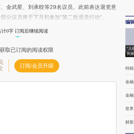
金武星、刘承旼等29名议员。此前表达退党意
一部分议员将于下月初参加“第二批退党行动”。
编
共计0字 订阅后继续阅读
“入
获取已订阅的阅读权限
民潮
员
订阅/会员升级
文
特稿
金融
金融
世界
财新