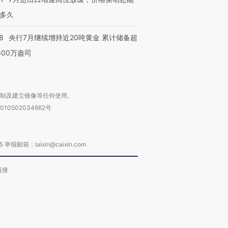
多久
8
央行7月继续增持近20吨黄金 累计储备超
600万盎司
复制及建立镜像等任何使用。
010502034662号
箱：laixin@caixin.com
链接