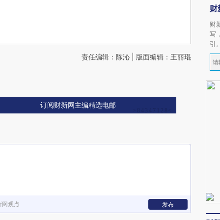
财
财
写
引
责任编辑：陈沁 | 版面编辑：王丽琨
订阅财新网主编精选电邮
新网观点
发布