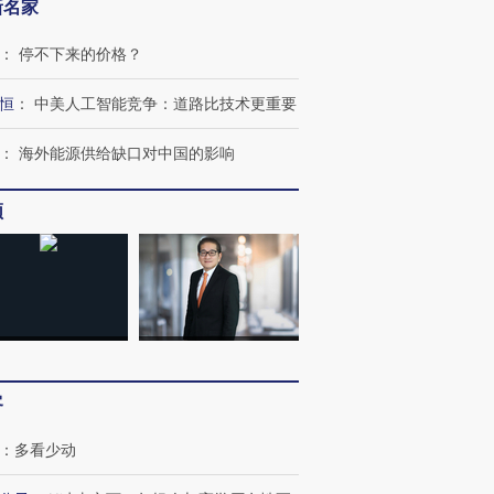
新名家
：
停不下来的价格？
恒
：
中美人工智能竞争：道路比技术更重要
：
海外能源供给缺口对中国的影响
跨国走私7万
视线｜被称为“蟑螂”的印
视线｜“入侵”还是“人道危
检体内含3种
度Z世代 用街头抗争将教
机”？难民潮撕裂西班牙
秘鲁纳斯
频
育部长拱下台
飞地休达
13人遇难
进第四届链博
【商旅对话】华住集团
技“链”接产
【特别呈现】寻找100种
CFO：不靠规模取胜，华
【特别呈
有意思的生活方式·第三对
住三大增长引擎是什么？
有意思的
客
：
多看少动