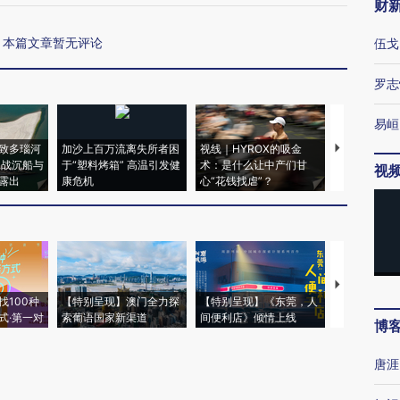
财
本篇文章暂无评论
伍戈
罗志
易峘
致多瑙河
加沙上百万流离失所者困
视线｜HYROX的吸金
马航飞行员
二战沉船与
于“塑料烤箱” 高温引发健
术：是什么让中产们甘
粒摇头丸 尿
视
露出
康危机
心“花钱找虐”？
毒品
【推广】走
找100种
【特别呈现】澳门全力探
【特别呈现】《东莞，人
会，让数智科
式·第一对
索葡语国家新渠道
间便利店》倾情上线
业
博
唐涯