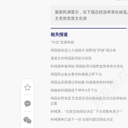
最新民调显示，在下届总统选举潜在候选
主党前党首文在寅
相关报道
“中流”逆袭韩国
韩国提前进入大选模式 朝野就“萨德”现分歧
潘基文对韩国政局表示担忧
朴槿惠终被弹劾 韩国政局与朝野盘势将有何变化
韩国民众集会要求朴槿惠立即下台
韩国会高票通过弹劾案 朴槿惠将暂时停职
韩媒称朴槿惠或于明年4月下台
韩国在野党及无党派议员向国会提交对总统弹劾动
议案
朴槿惠：“去留交由国会决定” 下台变数有多少？
朴槿惠称已放下一切 去留问题交国会决定