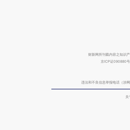
财新网所刊载内容之知识产
京ICP证090880号
违法和不良信息举报电话（涉网络暴力有
关