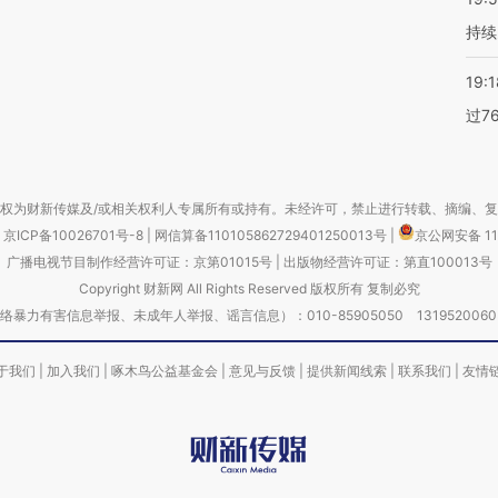
持续
19:1
过7
权为财新传媒及/或相关权利人专属所有或持有。未经许可，禁止进行转载、摘编、
京ICP备10026701号-8
|
网信算备110105862729401250013号
|
京公网安备 11
广播电视节目制作经营许可证：京第01015号
|
出版物经营许可证：第直100013号
Copyright 财新网 All Rights Reserved 版权所有 复制必究
害信息举报、未成年人举报、谣言信息）：010-85905050 13195200605 举报邮
于我们
|
加入我们
|
啄木鸟公益基金会
|
意见与反馈
|
提供新闻线索
|
联系我们
|
友情