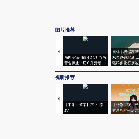
图片推荐
视线｜极端高温
韩国高温创百年纪录 当局
水位跌破纪录 
警告停止一切户外活动
猛犸象化石接连
视听推荐
【不唯一答案】不止“养
【特别呈现】寻
老”
有意思的生活方