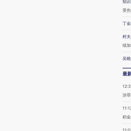
知识
受伤
丁金
村夫
续加
吴晓
最
12:
涉罪
11:1
积金
11:0