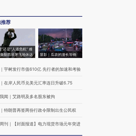
辑推荐
侵”还是“人道危机” 难
撕裂西班牙飞地休达
显影｜瓜农的漫长等待
｜
宇树发行市值610亿 先行者的加速和考验
｜
在岸人民币兑美元汇率连日升破6.75
我闻
｜
艾路明及多名股东被拘
｜
特朗普再签两份行政令限制出生公民权
周刊
｜
【封面报道】电力现货市场元年突进