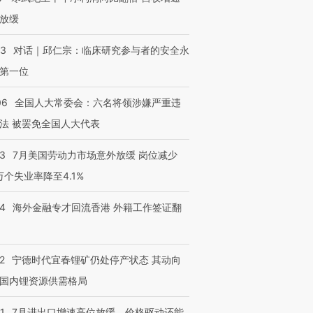
放缓
53
对话｜邱仁宗：临床研究参与者的安全永
第一位
06
全国人大常委会：六名将领涉嫌严重违
法 被罢免全国人大代表
43
7月美国劳动力市场意外放缓 岗位减少
3万个失业率降至4.1%
14
海外金融专才回流香港 外籍工作签证翻
2
宁德时代宜春锂矿仍处停产状态 其动向
国内锂资源供需格局
1
7月进出口增速高位放缓，价格驱动还能