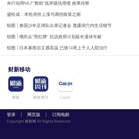
央行动用MLF“救助”低评级信用债 效果待察
盛松成：本轮房价上涨与调控政策之困
组图 | 泰国少年足球队出席记者会 透露洞穴内生活细节
组图 | 俄民众“亮红牌” 抗议政府计划延长退休年龄
组图 | 日本暴雨后又遇高温 已致14死上千人入院治疗
财新移动
财新
财新周刊
Caixin
登录
网页版
订阅电邮
|
|
Copyright 财新网 All Rights Reserved