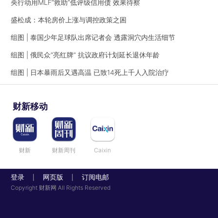
央行动用MLF“救助”低评级信用债 效果待察
盛松成：本轮房价上涨与调控政策之困
组图 | 泰国少年足球队出席记者会 透露洞穴内生活细节
组图 | 俄民众“亮红牌” 抗议政府计划延长退休年龄
组图 | 日本暴雨后又遇高温 已致14死上千人入院治疗
财新移动
财新
财新周刊
Caixin
登录
网页版
订阅电邮
|
|
Copyright 财新网 All Rights Reserved