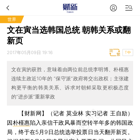
世界
文在寅当选韩国总统 朝韩关系或翻
新页
2017年05月09日 19:16
T中
文在寅的获胜，意味着由两位前总统李明博、朴槿惠
连续主政近10年的 “保守派”政府将交出政权；主张建
构更平衡的韩美关系、诉求对朝鲜采取更积极态度
的“进步派”重新掌政
【财新网】（记者 莫业林 实习记者 王自励）
因
朴槿惠
陷入亲信干政风暴而空转半年多的韩国政
局，终于在5月9日总统选举投票日当天翻开新页。