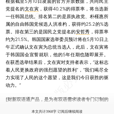
根据截至5月10日凌晨的官方开票数据，共同民主
党提名的
文在寅
，获得40.2%的得票率，将当选新
一任韩国总统。排名第二的是原执政党、朴槿惠所
属的自由韩国党候选人洪准杓，获得约25.2的%选
票。排在第三的是国民之党提名的
安哲秀
，得票率
约为21.5%。韩国国家选举委员预计将在5月10日上
午正式确认文在寅为总统当选人，此后，文在寅将
于韩国国会宣誓就职，他的5年任期也随即展开。
在获悉选举结果后，文在寅对支持者表示，“这标志
着人民更换政府的强烈愿望的胜利”，“我们竭尽全
力实现了人民的这个愿望，这是我们今日获胜的驱
动力。”
[财新双语通产品，是为有双语需求读者专门订制的
优惠产品，
按此可享超值优惠订阅
。]
本文共计3968字 订阅后继续阅读