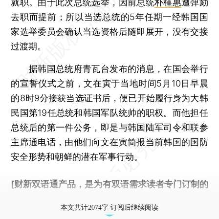
就职。由于此次总统选举，因前总统
朴槿惠
遭弹劾
去职而提前；所以当选总统的5年任期一经韩国国
家选举委员会确认当选资格后随即展开，没有交接
过渡期。
据韩国总统府青瓦台发布的消息，在国会举行
的宣誓仪式之前，文在寅于当地时间5月10日早晨
的8时9分接获当选证书后，便已开始履行身为大韩
民国第19任总统和韩国军队统帅的职权。而他担任
总统后的第一件公务，即是与韩国陆军司令和联参
主席通电话，由他们向文在寅简报当前韩国的国防
安全形势和朝鲜的潜在军事行动。
[财新双语通产品，是为有双语需求读者专门订制的
优惠产品，
按此可享超值优惠订阅
。]
本文共计2074字 订阅后继续阅读