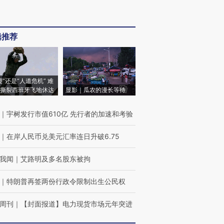
辑推荐
侵”还是“人道危机” 难
撕裂西班牙飞地休达
显影｜瓜农的漫长等待
｜
宇树发行市值610亿 先行者的加速和考验
｜
在岸人民币兑美元汇率连日升破6.75
我闻
｜
艾路明及多名股东被拘
｜
特朗普再签两份行政令限制出生公民权
周刊
｜
【封面报道】电力现货市场元年突进