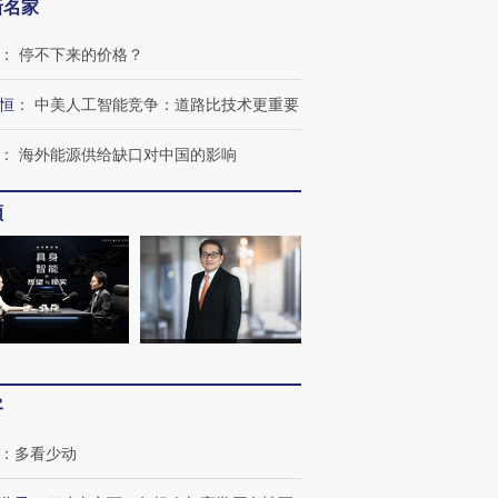
新名家
：
停不下来的价格？
跨国走私7万
视线｜被称为“蟑螂”的印
视线｜“入侵”还是“人道危
恒
：
中美人工智能竞争：道路比技术更重要
检体内含3种
度Z世代 用街头抗争将教
机”？难民潮撕裂西班牙
秘鲁纳斯
育部长拱下台
飞地休达
13人遇难
：
海外能源供给缺口对中国的影响
频
进第四届链博
【商旅对话】华住集团
技“链”接产
【特别呈现】寻找100种
CFO：不靠规模取胜，华
【特别呈
有意思的生活方式·第三对
住三大增长引擎是什么？
有意思的
客
：
多看少动