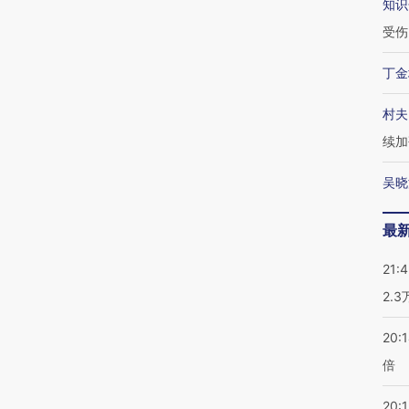
知识
受伤
丁金
村夫
续加
吴晓
最
21:
2.
20:
倍
20:1