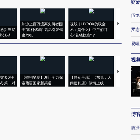
财
伍戈
加沙上百万流离失所者困
视线｜HYROX的吸金
马航飞行员
罗志
纪录 当局
于“塑料烤箱” 高温引发健
术：是什么让中产们甘
粒摇头丸 尿
外活动
康危机
心“花钱找虐”？
毒品
易峘
视
【推广】走
找100种
【特别呈现】澳门全力探
【特别呈现】《东莞，人
会，让数智科
式·第一对
索葡语国家新渠道
间便利店》倾情上线
业
博
唐涯