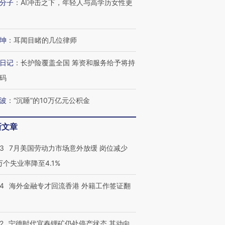
分子
：
AI冲击之下，年轻人与高学历女性更
坤
：
耳闻目睹的几位律师
日记
：
长护险覆盖全国 筹资和服务给予将持
码
波
：
“沉睡”的10万亿元公积金
新文章
43
7月美国劳动力市场意外放缓 岗位减少
3万个失业率降至4.1%
14
海外金融专才回流香港 外籍工作签证翻
2
宁德时代宜春锂矿仍处停产状态 其动向