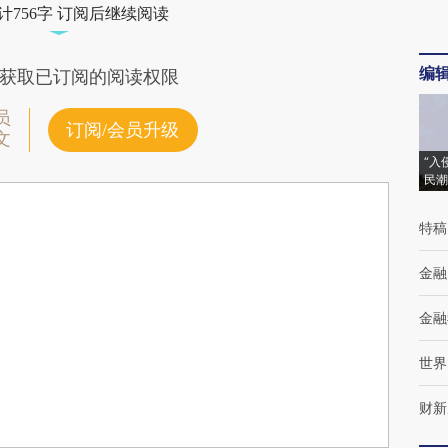
计756字 订阅后继续阅读
编
获取已订阅的阅读权限
员
订阅/会员升级
文
“入
民潮
特稿
金融
金融
世界
财新