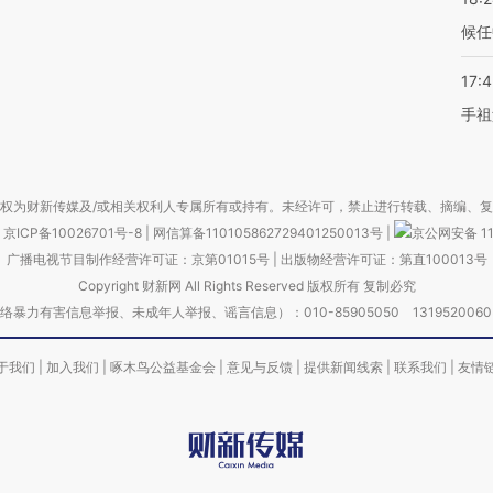
候任
17:
手祖
权为财新传媒及/或相关权利人专属所有或持有。未经许可，禁止进行转载、摘编、
京ICP备10026701号-8
|
网信算备110105862729401250013号
|
京公网安备 11
广播电视节目制作经营许可证：京第01015号
|
出版物经营许可证：第直100013号
Copyright 财新网 All Rights Reserved 版权所有 复制必究
害信息举报、未成年人举报、谣言信息）：010-85905050 13195200605 举报邮
于我们
|
加入我们
|
啄木鸟公益基金会
|
意见与反馈
|
提供新闻线索
|
联系我们
|
友情