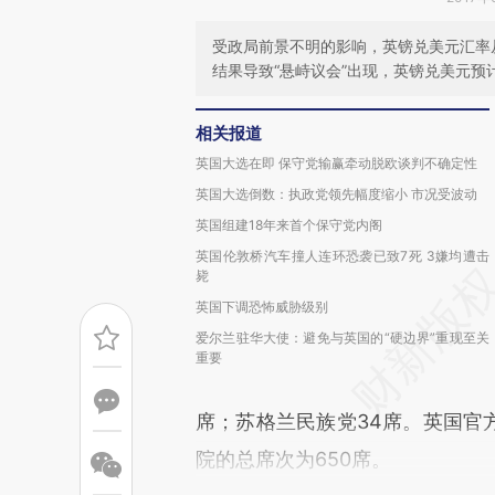
受政局前景不明的影响，英镑兑美元汇率从1
结果导致“悬峙议会”出现，英镑兑美元预
相关报道
英国大选在即 保守党输赢牵动脱欧谈判不确定性
英国大选倒数：执政党领先幅度缩小 市况受波动
英国组建18年来首个保守党内阁
英国伦敦桥汽车撞人连环恐袭已致7死 3嫌均遭击
毙
英国下调恐怖威胁级别
爱尔兰驻华大使：避免与英国的“硬边界”重现至关
重要
席；苏格兰民族党34席。英国官方
院的总席次为650席。