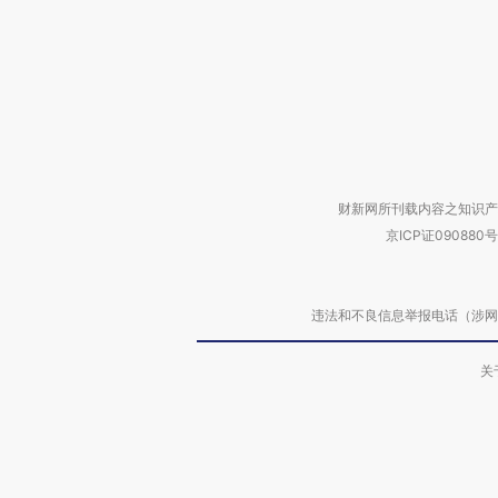
财新网所刊载内容之知识产
京ICP证090880号
违法和不良信息举报电话（涉网络暴力有
关