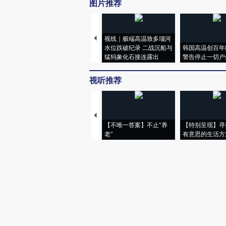
图片推荐
视线｜极端高温致多瑙河
水位跌破纪录 二战沉船与
韩国高温创百年
猛犸象化石接连露出
警告停止一切户
视听推荐
【不唯一答案】不止“养
【特别呈现】寻
老”
有意思的生活方