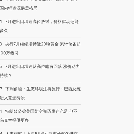
国内锂资源供需格局
1
7月进出口增速高位放缓，价格驱动还能
多久
8
央行7月继续增持近20吨黄金 累计储备超
600万盎司
5
7月进出口增速从高位略有回落 涨价动力
持续？
07
下周前瞻：生态环境法典施行；巴西总统
进入竞选阶段
1
特朗普坚称美国防空弹药库存充足 但不
乌克兰提供更多
24
人事观察｜上海55岁女副市长解冬进京