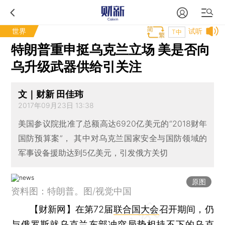
世界
试听
T中
特朗普重申挺乌克兰立场 美是否向
乌升级武器供给引关注
文｜财新 田佳玮
2017年09月23日 13:38
美国参议院批准了总额高达6920亿美元的“2018财年
国防预算案”， 其中对乌克兰国家安全与国防领域的
军事设备援助达到5亿美元，引发俄方关切
原图
资料图：特朗普。图/视觉中国
【财新网】
在第72届
联合国大会
召开期间，仍
与
俄罗斯
就
乌克兰
东部冲突局势相持不下的乌克