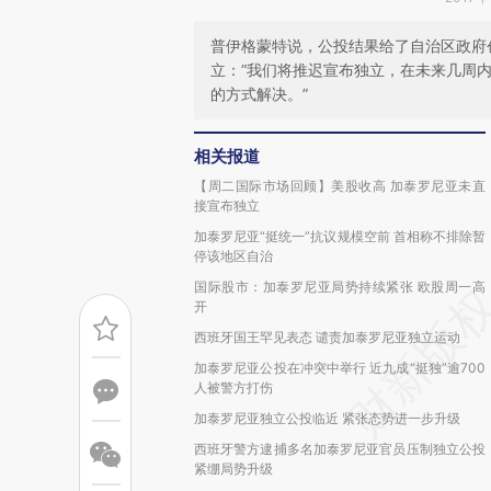
普伊格蒙特说，公投结果给了自治区政府
立：“我们将推迟宣布独立，在未来几周
的方式解决。”
相关报道
【周二国际市场回顾】美股收高 加泰罗尼亚未直
接宣布独立
加泰罗尼亚“挺统一”抗议规模空前 首相称不排除暂
停该地区自治
国际股市：加泰罗尼亚局势持续紧张 欧股周一高
开
西班牙国王罕见表态 谴责加泰罗尼亚独立运动
加泰罗尼亚公投在冲突中举行 近九成“挺独”逾700
人被警方打伤
加泰罗尼亚独立公投临近 紧张态势进一步升级
西班牙警方逮捕多名加泰罗尼亚官员压制独立公投
紧绷局势升级