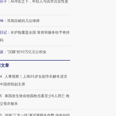
分子
：
AI冲击之下，年轻人与高学历女性更
有意思的生活方式·第三对
住三大增长引擎是什么？
有意思的
坤
：
耳闻目睹的几位律师
日记
：
长护险覆盖全国 筹资和服务给予将持
码
波
：
“沉睡”的10万亿元公积金
新文章
24
人事观察｜上海55岁女副市长解冬进京
中国侨联副主席
45
泰国发生致命校园枪击案至少6人死亡 枪
父母亦被杀
40
河南“三支一扶”考试规模化作弊 内外勾结