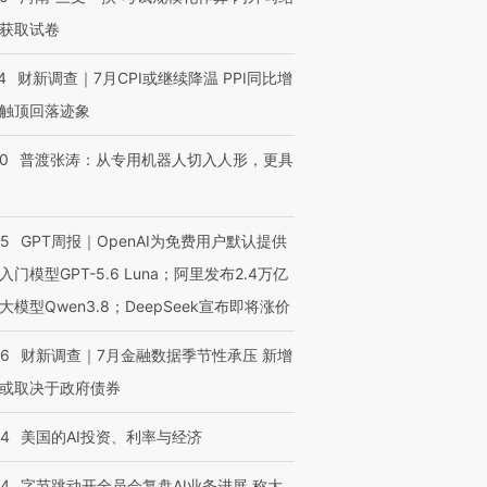
获取试卷
4
财新调查｜7月CPI或继续降温 PPI同比增
触顶回落迹象
00
普渡张涛：从专用机器人切入人形，更具
55
GPT周报｜OpenAI为免费用户默认提供
入门模型GPT-5.6 Luna；阿里发布2.4万亿
大模型Qwen3.8；DeepSeek宣布即将涨价
46
财新调查｜7月金融数据季节性承压 新增
或取决于政府债券
44
美国的AI投资、利率与经济
44
字节跳动开全员会复盘AI业务进展 称大