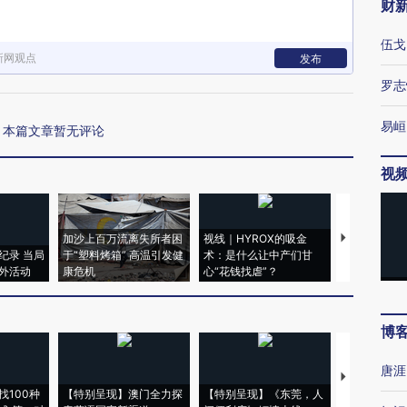
财
伍戈
新网观点
发布
罗志
易峘
本篇文章暂无评论
视
加沙上百万流离失所者困
视线｜HYROX的吸金
马航飞行员
纪录 当局
于“塑料烤箱” 高温引发健
术：是什么让中产们甘
粒摇头丸 尿
外活动
康危机
心“花钱找虐”？
毒品
博
唐涯
【推广】走
找100种
【特别呈现】澳门全力探
【特别呈现】《东莞，人
会，让数智科