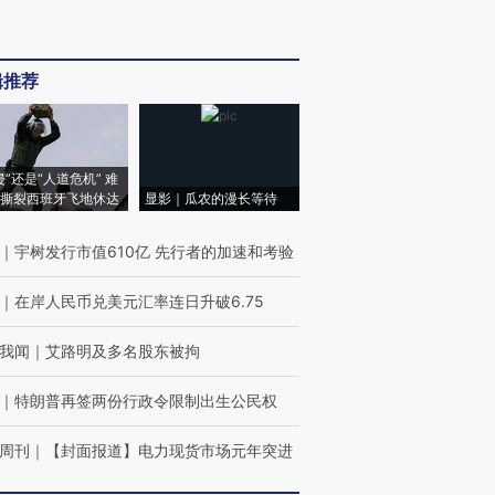
辑推荐
侵”还是“人道危机” 难
撕裂西班牙飞地休达
显影｜瓜农的漫长等待
｜
宇树发行市值610亿 先行者的加速和考验
｜
在岸人民币兑美元汇率连日升破6.75
我闻
｜
艾路明及多名股东被拘
｜
特朗普再签两份行政令限制出生公民权
周刊
｜
【封面报道】电力现货市场元年突进