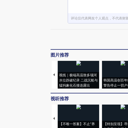
评论仅代表网友个人观点，不代表财
图片推荐
视线｜极端高温致多瑙河
水位跌破纪录 二战沉船与
韩国高温创百年
猛犸象化石接连露出
警告停止一切户
视听推荐
【不唯一答案】不止“养
【特别呈现】寻