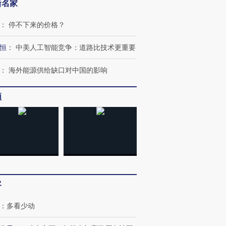
新名家
：
停不下来的价格？
恒
：
中美人工智能竞争：道路比技术更重要
：
海外能源供给缺口对中国的影响
频
跨国走私7万
视线｜被称为“蟑螂”的印
视线｜“入侵”还是“人道危
检体内含3种
度Z世代 用街头抗争将教
机”？难民潮撕裂西班牙
秘鲁纳斯
育部长拱下台
飞地休达
13人遇难
客
：
多看少动
进第四届链博
【商旅对话】华住集团
技“链”接产
【特别呈现】寻找100种
CFO：不靠规模取胜，华
【特别呈