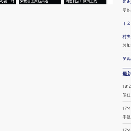
式·第一对
索葡语国家新渠道
间便利店》倾情上线
业
知识
受伤
丁金
村夫
续加
吴晓
最
18:
候任
17:
手祖
17: