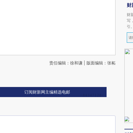
财
财
写
引
责任编辑：徐和谦 | 版面编辑：张柘
订阅财新网主编精选电邮