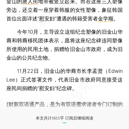
金山的
唐人街
地带被竖立起来。而在这座三人塑像
旁边，还立着一座穿着韩服的女性塑像，象征韩国
首位出面详述“慰安妇”遭遇的韩籍受害者
金学顺
。
今年10月，主导设立这组纪念塑像的旧金山华
裔和韩裔移民团体表示，愿将这座纪念碑连同塑像
所使用的民用土地，捐赠给旧金山市政府，成为旧
金山的公共纪念物。
11月22日，旧金山的华裔市长李孟贤（Edwin
Lee）正式签署文件，代表旧金市政府同意接受这
座民间捐赠的“慰安妇”纪念碑。
[财新双语通产品，是为有双语需求读者专门订制的
优惠产品，
按此可享超值优惠订阅
。]
本文共计1611字 订阅后继续阅读