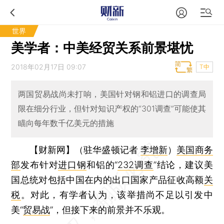
世界
美学者：中美经贸关系前景堪忧
2018年02月17日 09:07
T中
两国贸易战尚未打响，美国针对钢和铝进口的调查局
限在细分行业，但针对知识产权的“301调查”可能使其
瞄向每年数千亿美元的措施
【财新网】（驻华盛顿记者
李增新
）
美国商务
部
发布针对
进口钢
和铝的“
232调查
”结论，建议美
国总统对包括中国在内的出口国家产品征收高额
关
税
。对此，有学者认为，该举措尚不足以引发中
美“
贸易战
”，但接下来的前景并不乐观。