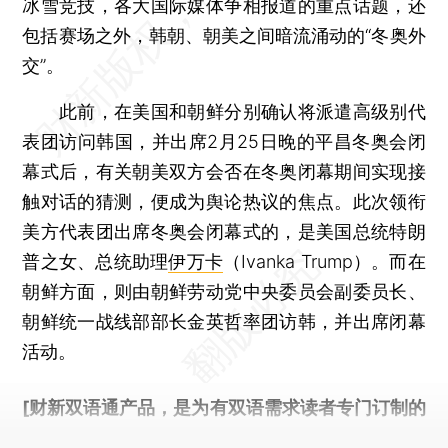
冰雪竞技，各大国际媒体争相报道的重点话题，还
包括赛场之外，韩朝、朝美之间暗流涌动的“冬奥外
交”。
此前，在美国和朝鲜分别确认将派遣高级别代
表团访问韩国，并出席2月25日晚的平昌冬奥会闭
幕式后，有关朝美双方会否在冬奥闭幕期间实现接
触对话的猜测，便成为舆论热议的焦点。此次领衔
美方代表团出席冬奥会闭幕式的，是美国总统特朗
普之女、总统助理
伊万卡
（Ivanka Trump）。而在
朝鲜方面，则由朝鲜劳动党中央委员会副委员长、
朝鲜统一战线部部长金英哲率团访韩，并出席闭幕
活动。
[财新双语通产品，是为有双语需求读者专门订制的
优惠产品，
按此可享超值优惠订阅
。]