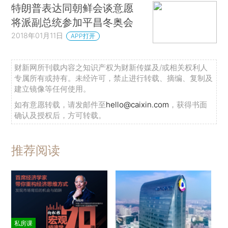
特朗普表达同朝鲜会谈意愿
将派副总统参加平昌冬奥会
2018年01月11日
APP打开
财新网所刊载内容之知识产权为财新传媒及/或相关权利人
专属所有或持有。未经许可，禁止进行转载、摘编、复制及
建立镜像等任何使用。
如有意愿转载，请发邮件至
hello@caixin.com
，获得书面
确认及授权后，方可转载。
推荐阅读
私房课