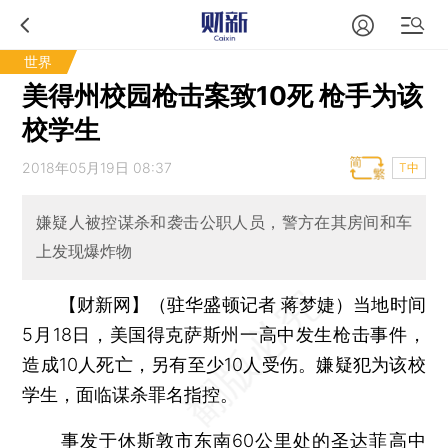
世界
美得州校园枪击案致10死 枪手为该
校学生
2018年05月19日 08:37
T中
嫌疑人被控谋杀和袭击公职人员，警方在其房间和车
上发现爆炸物
【财新网】（驻华盛顿记者 蒋梦婕）
当地时间
5月18日，美国得克萨斯州一高中发生枪击事件，
造成10人死亡，另有至少10人受伤。嫌疑犯为该校
学生，面临谋杀罪名指控。
事发于休斯敦市东南60公里处的圣达菲高中