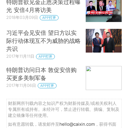
特朗普欲见金正恩决策过程曝
光 安倍4月将访美
2018年03月09日
APP打开
习近平会见安倍 望日方以实
际行动体现互不为威胁的战略
共识
2017年11月11日
APP打开
特朗普访问日本 敦促安倍购
买更多美制军备
2017年11月06日
APP打开
财新网所刊载内容之知识产权为财新传媒及/或相关权利人
专属所有或持有。未经许可，禁止进行转载、摘编、复制及
建立镜像等任何使用。
如有意愿转载，请发邮件至
hello@caixin.com
，获得书面