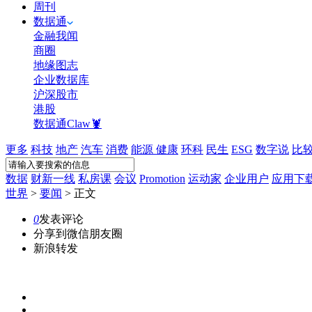
周刊
数据通
金融我闻
商圈
地缘图志
企业数据库
沪深股市
港股
数据通Claw🦞
更多
科技
地产
汽车
消费
能源
健康
环科
民生
ESG
数字说
比
数据
财新一线
私房课
会议
Promotion
运动家
企业用户
应用下
世界
>
要闻
>
正文
0
发表评论
分享到微信朋友圈
新浪转发