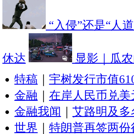
“入侵”还是“人
休达
显影｜瓜农
特稿
｜
宇树发行市值61
金融
｜
在岸人民币兑美元
金融我闻
｜
艾路明及多
世界
｜
特朗普再签两份