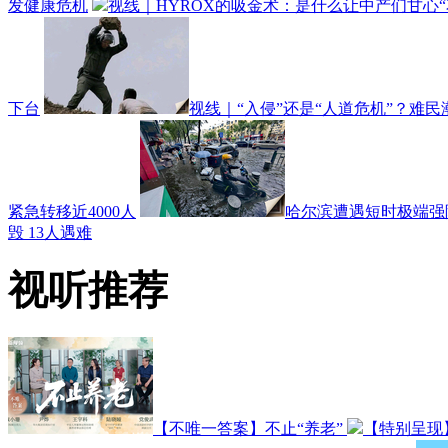
发健康危机
视线｜HYROX的吸金术：是什么让中产们甘心“
下台
视线｜“入侵”还是“人道危机”？难
紧急转移近4000人
哈尔滨遭遇短时极端强降
毁 13人遇难
视听推荐
【不唯一答案】不止“养老”
【特别呈现