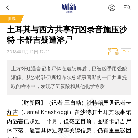
世界
土耳其与西方共享行凶录音施压沙
特 卡舒吉疑遭溶尸
2018年11月12日 17:21
T中
土方怀疑遇害记者尸体在遭肢解后，已被凶手用强酸
溶解。从沙特驻伊斯坦布尔总领事官邸的一口井里提
取的样本中，发现了氢氟酸和其他化学物质
【财新网】（记者 王自励）
沙特籍异见记者
卡
舒吉
（Jamal Khashoggi）在沙特驻土耳其领事馆
内遇害已超过一个月，但截至目前，围绕卡舒吉尸
体下落、遇害具体过程等关键信息，仍有重重谜团