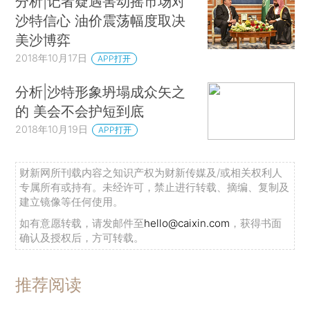
分析|记者疑遇害动摇市场对
沙特信心 油价震荡幅度取决
美沙博弈
2018年10月17日
APP打开
分析|沙特形象坍塌成众矢之
的 美会不会护短到底
2018年10月19日
APP打开
财新网所刊载内容之知识产权为财新传媒及/或相关权利人
专属所有或持有。未经许可，禁止进行转载、摘编、复制及
建立镜像等任何使用。
如有意愿转载，请发邮件至
hello@caixin.com
，获得书面
确认及授权后，方可转载。
推荐阅读