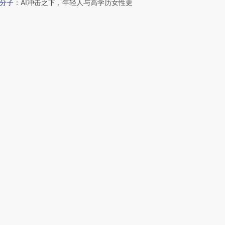
分子
：
AI冲击之下，年轻人与高学历女性更
坤
：
耳闻目睹的几位律师
日记
：
长护险覆盖全国 筹资和服务给予将持
码
波
：
“沉睡”的10万亿元公积金
新文章
58
罗兰贝格：全球汽车市场逐渐区域化已成
50
盛松成：房地产转型发展应把握好楼宇经
遇
39
美联储观察（46）：美债市场对沃什的