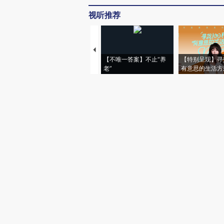
视听推荐
【不唯一答案】不止“养
【特别呈现】寻
老”
有意思的生活方