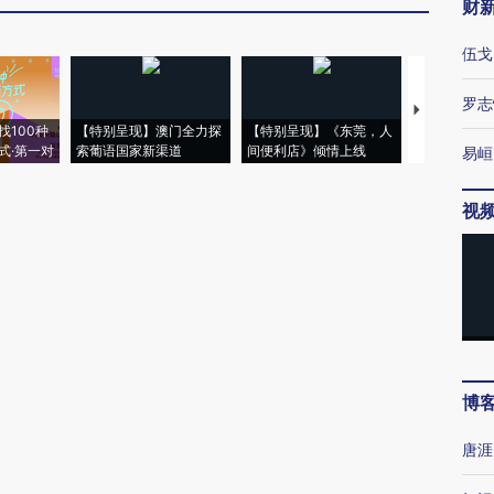
财
伍戈
罗志
【推广】走
找100种
【特别呈现】澳门全力探
【特别呈现】《东莞，人
会，让数智科
式·第一对
索葡语国家新渠道
间便利店》倾情上线
业
易峘
视
博
唐涯