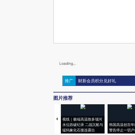
Loading...
推广
财新会员积分兑好礼
图片推荐
视线｜极端高温致多瑙河
水位跌破纪录 二战沉船与
韩国高温创百年
猛犸象化石接连露出
警告停止一切户