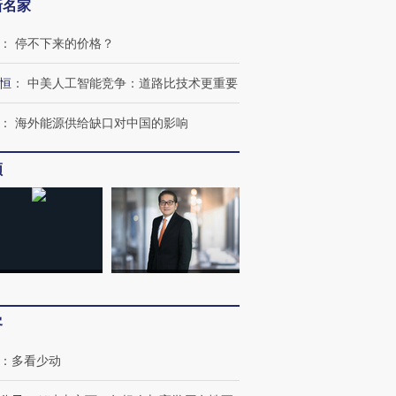
新名家
：
停不下来的价格？
恒
：
中美人工智能竞争：道路比技术更重要
进第四届链博
【商旅对话】华住集团
技“链”接产
【特别呈现】寻找100种
CFO：不靠规模取胜，华
【特别呈
有意思的生活方式·第三对
住三大增长引擎是什么？
有意思的
：
海外能源供给缺口对中国的影响
频
客
：
多看少动