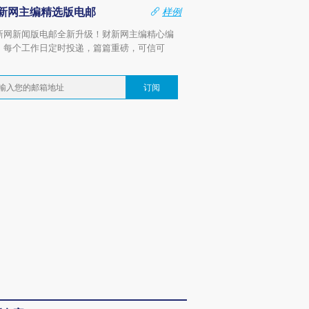
新网主编精选版电邮
样例
新网新闻版电邮全新升级！财新网主编精心编
，每个工作日定时投递，篇篇重磅，可信可
。
订阅
跨国走私7万
视线｜HY
检体内含3种
泽连斯基密集出访美英 索
秘鲁纳斯卡观光飞机坠毁
术：是什
要防空导弹“救急”
13人遇难
心“花钱找