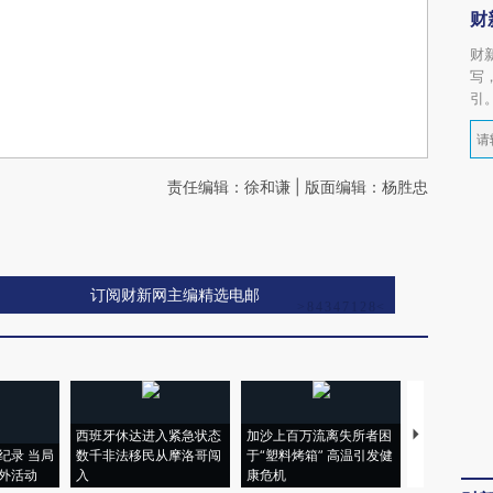
财
财
写
引
责任编辑：徐和谦 | 版面编辑：杨胜忠
订阅财新网主编精选电邮
西班牙休达进入紧急状态
加沙上百万流离失所者困
马航飞行员
纪录 当局
数千非法移民从摩洛哥闯
于“塑料烤箱” 高温引发健
粒摇头丸 尿
外活动
入
康危机
毒品