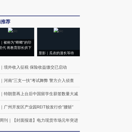
辑推荐
｜被称为“蟑螂”的印
世代 将教育部长拱下
显影｜瓜农的漫长等待
｜
境外收入征税 保险收益缴交已启动
｜
河南“三支一扶”考试舞弊 警方介入侦查
｜
特朗普再上台后中国留学生获签数量大减
｜
广州开发区产业园REIT较发行价“腰斩”
周刊
｜
【封面报道】电力现货市场元年突进