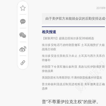
2018年
由于美伊双方未能就会议的后勤安排达成
相关报道
【财新周刊】超级总统埃尔多安|特稿精选
埃尔多安电话巧劝特朗普撤军 土耳其顺势扩大叙
战场主动权
埃尔多安连任美欧压力未止 土耳其与西方关系仍
待修补
特朗普下令美军撤出叙利亚 美政坛忧伊朗俄罗斯
坐收战果
美国防部长马蒂斯辞职 不满特朗普粗暴对待盟友
普京称叙利亚战后制宪进程将启 美军撤离是正确
选择
普“不尊重伊拉克主权”的批评。