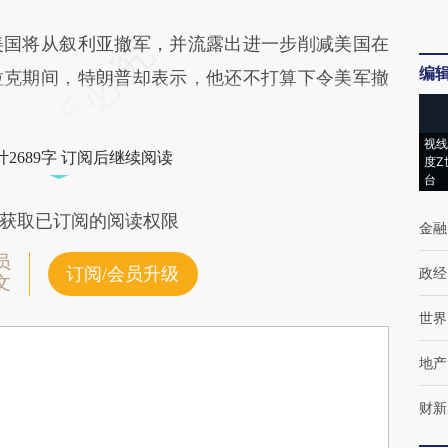
国将从叙利亚撤军，并流露出进一步削减美国在
编
拉克期间，特朗普却表示，他还不打算下令美军撤
视线
2689字 订阅后继续阅读
度Z
台
获取已订阅的阅读权限
金融
员
订阅/会员升级
政经
文
世界
地产
财新