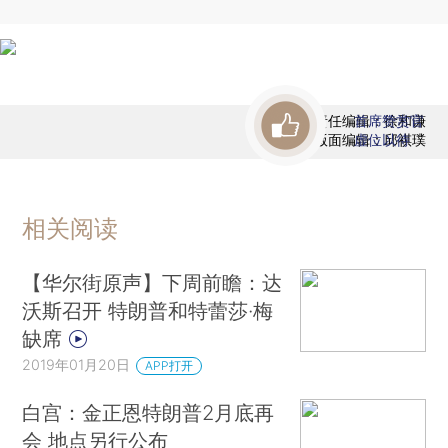
责任编辑：徐和谦
首席赞赏官
版面编辑：邱祺璞
虚位以待
相关阅读
【华尔街原声】下周前瞻：达
沃斯召开 特朗普和特蕾莎·梅
缺席
2019年01月20日
APP打开
白宫：金正恩特朗普2月底再
会 地点另行公布