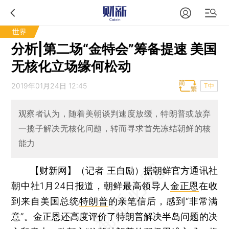
世界
分析|第二场“金特会”筹备提速 美国
无核化立场缘何松动
2019年01月24日 12:45
T中
观察者认为，随着美朝谈判速度放缓，特朗普或放弃
一揽子解决无核化问题，转而寻求首先冻结朝鲜的核
能力
【财新网】（记者 王自励）
据朝鲜官方通讯社
朝中社1月24日报道，朝鲜最高领导人
金正恩
在收
到来自美国总统
特朗普
的亲笔信后，感到“非常满
意”。金正恩还高度评价了特朗普解决半岛问题的决