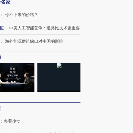
新名家
：
停不下来的价格？
恒
：
中美人工智能竞争：道路比技术更重要
：
海外能源供给缺口对中国的影响
频
跨国走私7万
视线｜被称为“蟑螂”的印
视线｜“入侵”还是“人道危
检体内含3种
度Z世代 用街头抗争将教
机”？难民潮撕裂西班牙
秘鲁纳斯
育部长拱下台
飞地休达
13人遇难
客
：
多看少动
进第四届链博
【商旅对话】华住集团