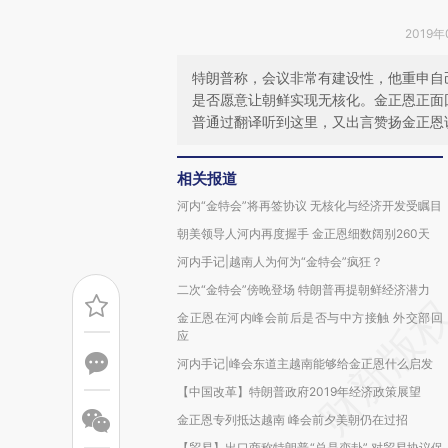
2019年
特朗普称，会议非常有建设性，他重申自
是否愿意让朝鲜实现无核化。金正恩正面
普通过翻译听到这里，又出言赞扬金正恩说
相关报道
河内“金特会”将再签协议 无核化与经济开发受瞩目
朝美领导人河内再度握手 金正恩细数阔别260天
河内手记|越南人为何为“金特会”疯狂？
二次“金特会”傍晚登场 特朗普再提朝鲜经济潜力
金正恩在河内峰会前后是否与中方接触 外交部回
应
河内手记|峰会东道主越南能够给金正恩什么启发
【中国改革】特朗普政府2019年经济政策展望
金正恩专列抵达越南 峰会前夕美朝仍在过招
【贸易】出口商称特朗普“总是变卦” 对贸易协议保