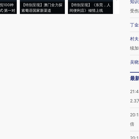
知识
找100种
【特别呈现】澳门全力探
【特别呈现】《东莞，人
会，让数智科
式·第一对
索葡语国家新渠道
间便利店》倾情上线
业
受伤
丁金
村夫
续加
吴晓
最
21:
2.
20:
倍
20:1