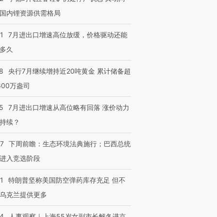
国内锂资源供需格局
1
7月进出口增速高位放缓，价格驱动还能
多久
8
央行7月继续增持近20吨黄金 累计储备超
600万盎司
5
7月进出口增速从高位略有回落 涨价动力
持续？
07
下周前瞻：生态环境法典施行；巴西总统
进入竞选阶段
1
特朗普坚称美国防空弹药库存充足 但不
乌克兰提供更多
24
人事观察｜上海55岁女副市长解冬进京