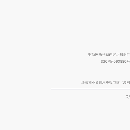
财新网所刊载内容之知识产
京ICP证090880号
违法和不良信息举报电话（涉网络暴力有
关