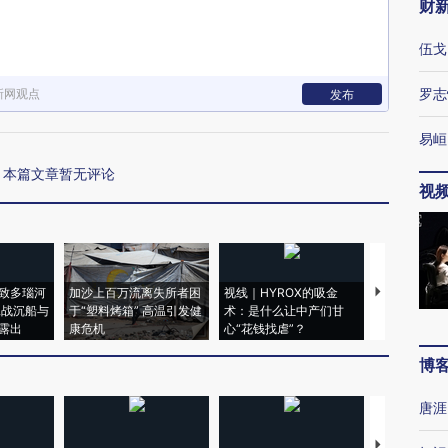
财
伍戈
罗志
新网观点
发布
易峘
本篇文章暂无评论
视
致多瑙河
加沙上百万流离失所者困
视线｜HYROX的吸金
马航飞行员
二战沉船与
于“塑料烤箱” 高温引发健
术：是什么让中产们甘
粒摇头丸 尿
露出
康危机
心“花钱找虐”？
毒品
博
唐涯
【推广】走