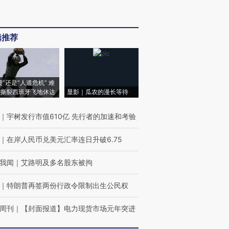
辑推荐
侵”还是“人道危机” 难
撕裂西班牙飞地休达
显影｜瓜农的漫长等待
｜
宇树发行市值610亿 先行者的加速和考验
｜
在岸人民币兑美元汇率连日升破6.75
我闻
｜
艾路明及多名股东被拘
｜
特朗普再签两份行政令限制出生公民权
周刊
｜
【封面报道】电力现货市场元年突进