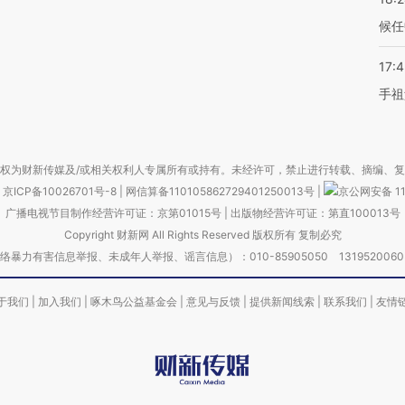
候任
17:
手祖
权为财新传媒及/或相关权利人专属所有或持有。未经许可，禁止进行转载、摘编、
京ICP备10026701号-8
|
网信算备110105862729401250013号
|
京公网安备 11
广播电视节目制作经营许可证：京第01015号
|
出版物经营许可证：第直100013号
Copyright 财新网 All Rights Reserved 版权所有 复制必究
害信息举报、未成年人举报、谣言信息）：010-85905050 13195200605 举报邮
于我们
|
加入我们
|
啄木鸟公益基金会
|
意见与反馈
|
提供新闻线索
|
联系我们
|
友情