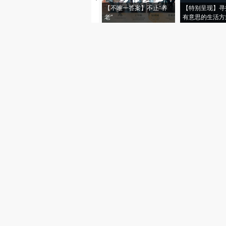
【不唯一答案】不止“养
【特别呈现】寻
老”
有意思的生活方