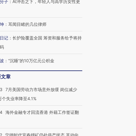
分子
：
AI冲击之下，年轻人与高学历女性更
技“链”接产
【特别呈现】寻找100种
CFO：不靠规模取胜，华
【特别呈
有意思的生活方式·第三对
住三大增长引擎是什么？
有意思的
坤
：
耳闻目睹的几位律师
日记
：
长护险覆盖全国 筹资和服务给予将持
码
波
：
“沉睡”的10万亿元公积金
新文章
43
7月美国劳动力市场意外放缓 岗位减少
3万个失业率降至4.1%
14
海外金融专才回流香港 外籍工作签证翻
2
宁德时代宜春锂矿仍处停产状态 其动向