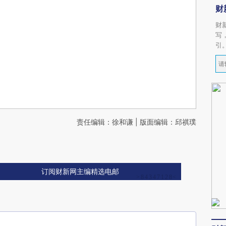
财
财
写
引
责任编辑：徐和谦 | 版面编辑：邱祺璞
订阅财新网主编精选电邮