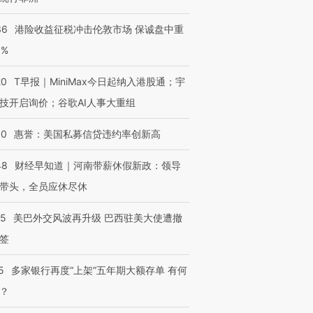
36
港险收益征税冲击伦敦市场 保诚盘中重
3%
20
T早报｜MiniMax今日起纳入港股通；宇
技开启询价；谷歌AI人事大重组
30
惠誉：美国私募信贷违约率创新高
48
财经早知道｜河南带薪休假新政：领导
带头，全员应休尽休
05
美巴外交风波再升级 巴西驻美大使遭撤
签
5
多家银行再度“上架”五年期大额存单 有何
？