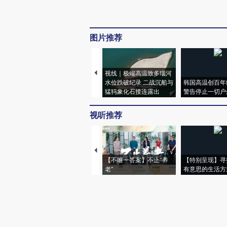
图片推荐
视线｜极端高温致多瑙河
水位跌破纪录 二战沉船与
韩国高温创百年
猛犸象化石接连露出
警告停止一切户
视听推荐
【不唯一答案】不止“养
【特别呈现】寻
老”
有意思的生活方