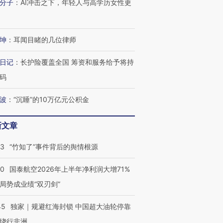
分子
：
AI冲击之下，年轻人与高学历女性更
坤
：
耳闻目睹的几位律师
日记
：
长护险覆盖全国 筹资和服务给予将持
码
波
：
“沉睡”的10万亿元公积金
新文章
13
“竹知了”事件背后的舆情根源
10
国泰航空2026年上半年净利润大增71%
局势成业绩“双刃剑”
45
独家｜规避红海封锁 中国超大油轮停靠
绕行非洲