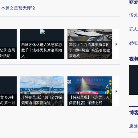
财
本篇文章暂无评论
伍戈
罗志
易峘
西班牙休达进入紧急状态
加沙上百万流离失所者困
马航飞行员
纪录 当局
数千非法移民从摩洛哥闯
于“塑料烤箱” 高温引发健
粒摇头丸 尿
外活动
入
康危机
毒品
视
【推广】走
找100种
【特别呈现】澳门全力探
【特别呈现】《东莞，人
会，让数智科
式·第一对
索葡语国家新渠道
间便利店》倾情上线
业
博
唐涯