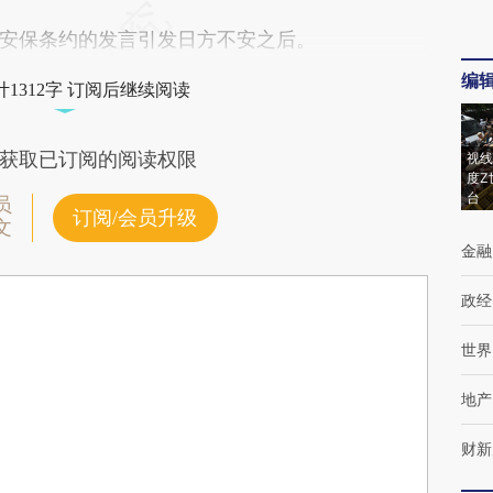
保条约的发言引发日方不安之后。
编
1312字 订阅后继续阅读
获取已订阅的阅读权限
视线
度Z
台
员
订阅/会员升级
文
金融
政经
世界
地产
财新