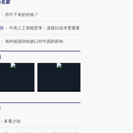
新名家
：
停不下来的价格？
恒
：
中美人工智能竞争：道路比技术更重要
：
海外能源供给缺口对中国的影响
跨国走私7万
视线｜HY
检体内含3种
泽连斯基密集出访美英 索
秘鲁纳斯卡观光飞机坠毁
术：是什
要防空导弹“救急”
13人遇难
心“花钱找
频
进第四届链博
【商旅对话】华住集团
技“链”接产
【特别呈现】寻找100种
CFO：不靠规模取胜，华
【特别呈
有意思的生活方式·第三对
住三大增长引擎是什么？
有意思的
客
：
多看少动