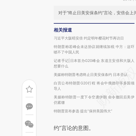
对于“终止日美安保条约”言论，安倍会上
相关报道
习近平大阪晤安倍 约定明年樱花时节再访日
特朗普称若峰会未达协议就继续加税 中方：这吓
唬不了中国人民
记者手记|日本首办G20峰会 东道主安倍和大阪人
想要什么
美媒称特朗普考虑终止日美安保条约 日本否认
白宫公布特朗普G20行程 将会中俄德印等多国领
导人
美媒称特朗普一度下令空袭伊朗 命令撤回后美伊
仍紧绷
特朗普宣布参选 提出“保持美国伟大”
约”言论的意图。