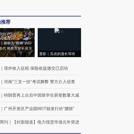
辑推荐
｜被称为“蟑螂”的印
世代 将教育部长拱下
显影｜瓜农的漫长等待
｜
境外收入征税 保险收益缴交已启动
｜
河南“三支一扶”考试舞弊 警方介入侦查
｜
特朗普再上台后中国留学生获签数量大减
｜
广州开发区产业园REIT较发行价“腰斩”
周刊
｜
【封面报道】电力现货市场元年突进