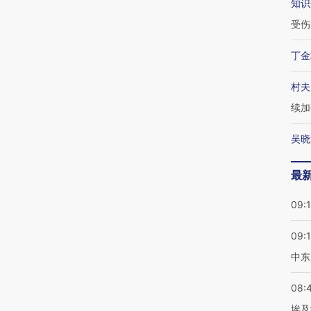
知识
受伤
丁金
村夫
续加
吴晓
最
09:
09:
中东
08:
埃及