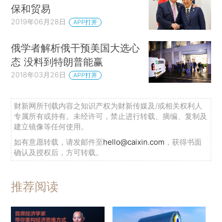
保和贸易
2019年06月28日
APP打开
俄学者解析俄干预美国大选心
态 没料到特朗普能赢
2018年03月26日
APP打开
财新网所刊载内容之知识产权为财新传媒及/或相关权利人
专属所有或持有。未经许可，禁止进行转载、摘编、复制及
建立镜像等任何使用。
如有意愿转载，请发邮件至
hello@caixin.com
，获得书面
确认及授权后，方可转载。
推荐阅读