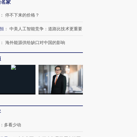
新名家
：
停不下来的价格？
跨国走私7万
视线｜被称为“蟑螂”的印
视线｜“入侵”还是“人道危
恒
：
中美人工智能竞争：道路比技术更重要
检体内含3种
度Z世代 用街头抗争将教
机”？难民潮撕裂西班牙
秘鲁纳斯
育部长拱下台
飞地休达
13人遇难
：
海外能源供给缺口对中国的影响
频
进第四届链博
【商旅对话】华住集团
技“链”接产
【特别呈现】寻找100种
CFO：不靠规模取胜，华
【特别呈
有意思的生活方式·第三对
住三大增长引擎是什么？
有意思的
客
：
多看少动