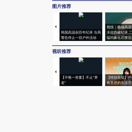
图片推荐
视线｜极端高温
韩国高温创百年纪录 当局
水位跌破纪录 
警告停止一切户外活动
猛犸象化石接连
视听推荐
【不唯一答案】不止“养
【特别呈现】寻
老”
有意思的生活方