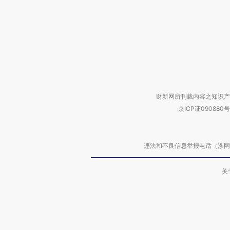
财新网所刊载内容之知识产
京ICP证090880号
违法和不良信息举报电话（涉网络暴力有
关