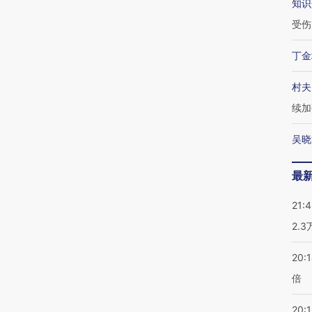
知识
受伤
丁金
村夫
续加
吴晓
最
21:
2.
20:
倍
20:1