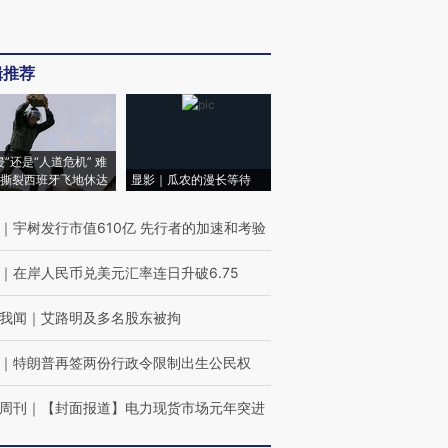
辑推荐
侵”还是“人道危机” 难
撕裂西班牙飞地休达
显影｜瓜农的漫长等待
｜
宇树发行市值610亿 先行者的加速和考验
｜
在岸人民币兑美元汇率连日升破6.75
我闻
｜
艾路明及多名股东被拘
｜
特朗普再签两份行政令限制出生公民权
周刊
｜
【封面报道】电力现货市场元年突进