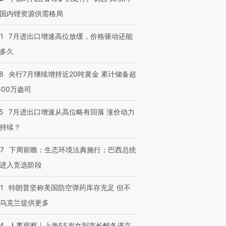
国内锂资源供需格局
1
7月进出口增速高位放缓，价格驱动还能
多久
8
央行7月继续增持近20吨黄金 累计储备超
600万盎司
5
7月进出口增速从高位略有回落 涨价动力
持续？
07
下周前瞻：生态环境法典施行；巴西总统
进入竞选阶段
1
特朗普坚称美国防空弹药库存充足 但不
乌克兰提供更多
24
人事观察｜上海55岁女副市长解冬进京