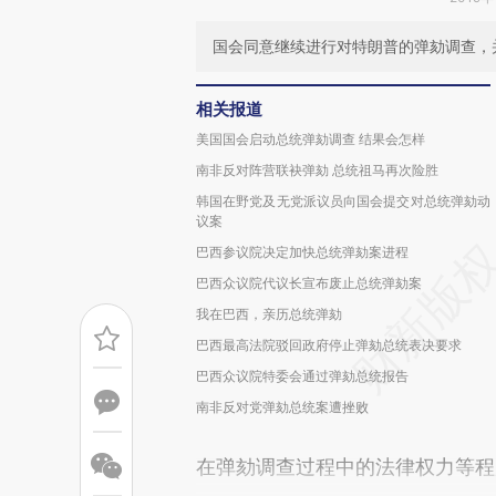
国会同意继续进行对特朗普的弹劾调查，
相关报道
美国国会启动总统弹劾调查 结果会怎样
南非反对阵营联袂弹劾 总统祖马再次险胜
韩国在野党及无党派议员向国会提交对总统弹劾动
议案
巴西参议院决定加快总统弹劾案进程
巴西众议院代议长宣布废止总统弹劾案
我在巴西，亲历总统弹劾
巴西最高法院驳回政府停止弹劾总统表决要求
巴西众议院特委会通过弹劾总统报告
南非反对党弹劾总统案遭挫败
在弹劾调查过程中的法律权力等程