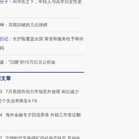
分子
：
AI冲击之下，年轻人与高学历女性更
坤
：
耳闻目睹的几位律师
日记
：
长护险覆盖全国 筹资和服务给予将持
码
波
：
“沉睡”的10万亿元公积金
新文章
43
7月美国劳动力市场意外放缓 岗位减少
3万个失业率降至4.1%
14
海外金融专才回流香港 外籍工作签证翻
2
宁德时代宜春锂矿仍处停产状态 其动向