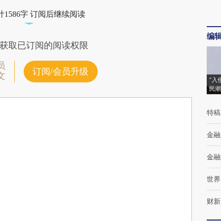
1586字 订阅后继续阅读
编
获取已订阅的阅读权限
员
订阅/会员升级
文
“入
民潮
特稿
金融
金融
世界
财新