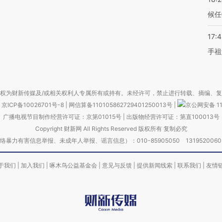
候任
17:
手祖
权为财新传媒及/或相关权利人专属所有或持有。未经许可，禁止进行转载、摘编、
京ICP备10026701号-8
|
网信算备110105862729401250013号
|
京公网安备 11
广播电视节目制作经营许可证：京第01015号
|
出版物经营许可证：第直100013号
Copyright 财新网 All Rights Reserved 版权所有 复制必究
害信息举报、未成年人举报、谣言信息）：010-85905050 13195200605 举报邮
于我们
|
加入我们
|
啄木鸟公益基金会
|
意见与反馈
|
提供新闻线索
|
联系我们
|
友情