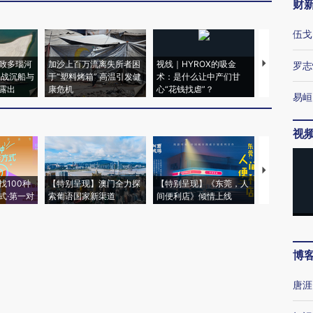
财
伍戈
致多瑙河
加沙上百万流离失所者困
视线｜HYROX的吸金
马航飞行员
罗志
二战沉船与
于“塑料烤箱” 高温引发健
术：是什么让中产们甘
粒摇头丸 尿
露出
康危机
心“花钱找虐”？
毒品
易峘
视
【推广】走
找100种
【特别呈现】澳门全力探
【特别呈现】《东莞，人
会，让数智科
式·第一对
索葡语国家新渠道
间便利店》倾情上线
业
博
唐涯