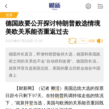
世界
德国政要公开探讨特朗普败选情境
美欧关系能否重返过去
2020年07月29日 12:30
试听
T中
德国外长直言，即便特朗普输掉大选，德国和美国政
府之间的关系也不会“自动得到改善”。德国防长说，
就算拜登当选美国总统，美国的重点仍然会放在中国
身上
【财新网】（记者
卿滢
）
美国总统大选的投票
日距今只剩下97天。在
特朗普
民调持续走低的情况
下，“就算
拜登
当选，美国与欧洲的关系能否重回既