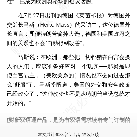
往”，已成为欧洲舆论场的热议话题。
在7月27日出刊的德国《莱茵邮报》对德国外
交部长
马斯
（Heiko Mass）的采访中，这位德国外
长直言，即便特朗普输掉大选，德国和美国政府之
间的关系也不会“自动得到改善”。
马斯说：在欧洲，那些把一切都赌在白宫会换
人的人们，应该准备好应对一个现实──那就是即
便白宫易主，（美欧关系的）情况也不会向过去那
么“舒服”了。马斯提醒道，美国的外交和安全政策
已经改变了，“这种改变也不是从特朗普当选总统才
开始的。”
[财新双语通产品，是为有双语需求读者专门订制的
优惠产品，
按此可享超值优惠订阅
。]
本文共计4033字 订阅后继续阅读