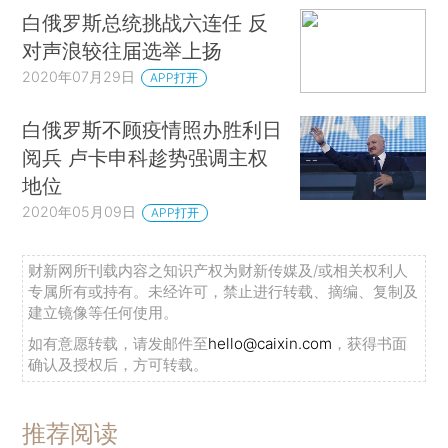
白俄罗斯总统挑战六连任 反
对声浪较往届选举上扬
2020年07月29日
APP打开
白俄罗斯不顾疫情照办胜利日
阅兵 卢卡申科趁势强调主权
地位
2020年05月09日
APP打开
财新网所刊载内容之知识产权为财新传媒及/或相关权利人
专属所有或持有。未经许可，禁止进行转载、摘编、复制及
建立镜像等任何使用。
如有意愿转载，请发邮件至
hello@caixin.com
，获得书面
确认及授权后，方可转载。
推荐阅读