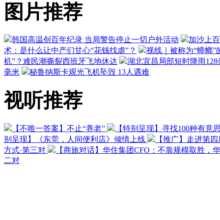
图片推荐
韩国高温创百年纪录 当局警告停止一切户外活动
加沙上百
术：是什么让中产们甘心“花钱找虐”？
视线｜被称为“蟑螂”
机”？难民潮撕裂西班牙飞地休达
湖北宜昌局部短时降雨128毫
毫米
秘鲁纳斯卡观光飞机坠毁 13人遇难
视听推荐
【不唯一答案】不止“养老”
【特别呈现】寻找100种有意
别呈现】《东莞，人间便利店》倾情上线
【推广】走进第四
方式·第三对
【商旅对话】华住集团CFO：不靠规模取胜，
二对