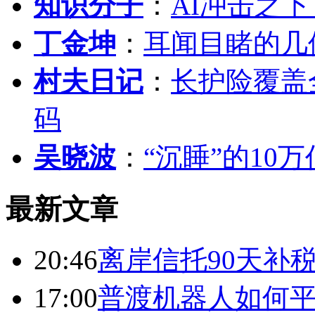
知识分子
：
AI冲击之
丁金坤
：
耳闻目睹的几
村夫日记
：
长护险覆盖
码
吴晓波
：
“沉睡”的10
最新文章
20:46
离岸信托90天补
17:00
普渡机器人如何平