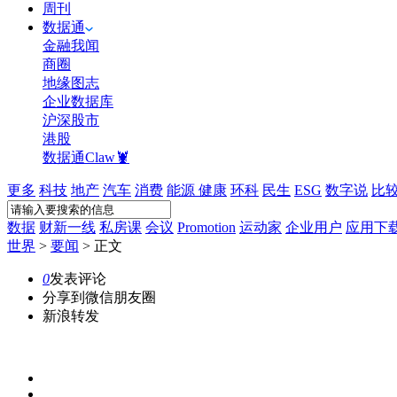
周刊
数据通
金融我闻
商圈
地缘图志
企业数据库
沪深股市
港股
数据通Claw🦞
更多
科技
地产
汽车
消费
能源
健康
环科
民生
ESG
数字说
比
数据
财新一线
私房课
会议
Promotion
运动家
企业用户
应用下
世界
>
要闻
>
正文
0
发表评论
分享到微信朋友圈
新浪转发