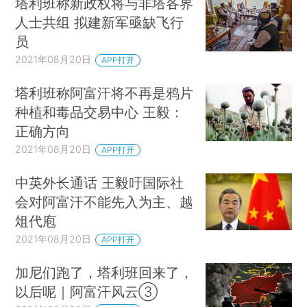
塔利班称新政权将与非塔各界
人士共组 拟建新军亟缺飞行
员
2021年08月20日
APP打开
塔利班称阿富汗将不再是鸦片
种植和毒品交易中心 王毅：
正确方向
2021年08月20日
APP打开
中英外长通话 王毅吁国际社
会对阿富汗不能先入为主、越
俎代庖
2021年08月20日
APP打开
加尼们跑了，塔利班回来了，
以后呢｜阿富汗风云③