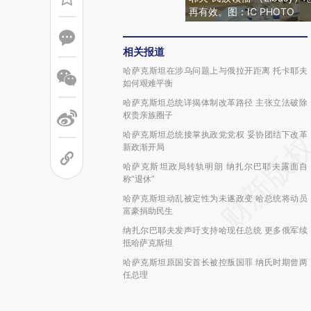
再有效。图：IC PHOTO
相关报道
哈萨克斯坦在涉乌问题上与俄拉开距离 托卡耶夫
如何艰难平衡
哈萨克斯坦总统详揭体制改革路径 主张立法破除
权贵亲族圈子
哈萨克斯坦总统接掌执政党党权 妥协团结下改革
新政渐开局
哈萨克斯坦政局转轨明朗 纳扎尔巴耶夫露面自
称“退休”
哈萨克斯坦动乱被定性为未遂政变 哈总统将动员
富豪捐助民生
纳扎尔巴耶夫发声吁支持哈现任总统 更多俄军续
抵哈萨克斯坦
哈萨克斯坦原国安首长被控叛国罪 纳氏时期曾两
任总理