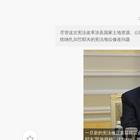
尽管这次宪法改革涉及国家土地资源、公
统纳扎尔巴耶夫的宪法地位修改问题
一旦新的宪法修正案获得议
耶夫“民族领袖”（Elbas