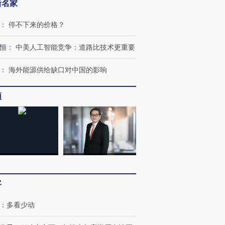
新名家
：
停不下来的价格？
恒
：
中美人工智能竞争：道路比技术更重要
：
海外能源供给缺口对中国的影响
频
客
：
多看少动