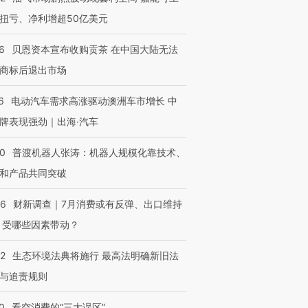
扭亏、净利增超50亿美元
6
贝恩资本宣布收购贡茶 在中国大陆无法
商标后退出市场
6
电动汽车需求高涨驱动澳洲车市增长 中
牌表现强劲｜出海·汽车
00
普渡机器人张涛：机器人规模化靠技术、
和产品共同突破
56
财新调查｜7月消费或有反弹、出口维持
 受哪些因素带动？
42
生态环境法典将施行 最高法明确新旧法
与追责规则
0
看空消费的“三大误区”