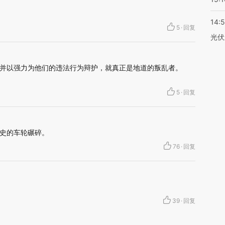
14:
5
·
回复
光伏
并以强力为他们的违法行为辩护，就真正是地道的叛乱者。
5
·
回复
史的车轮碾碎。
76
·
回复
39
·
回复