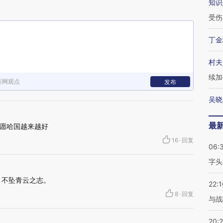
知识
受伤
丁金
村夫
续加
新网观点
发布
吴晓
最
愿哈国越来越好
16
·
回复
06:
字头
，不坠青云之志。
22:1
8
·
回复
与战
20: