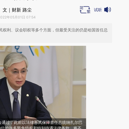
文｜财新 路尘
试听
2022年05月01日 07:54
民权利、议会职权等多个方面，但最受关注的仍是哈国首任总
会通过，此前以法律形式保障首任总统纳扎尔巴
y）地位的许多豁免特权和特别待遇法律条款，将不