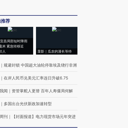
辑推荐
宜昌局部短时降雨
8毫米 紧急转移近
00人
显影｜瓜农的漫长等待
｜
规避封锁 中国超大油轮停靠埃及绕行非洲
｜
在岸人民币兑美元汇率连日升破6.75
我闻
｜
资管掌舵人更替 百年人寿僵局何解
｜
多国出台光伏新政加速转型
周刊
｜
【封面报道】电力现货市场元年突进