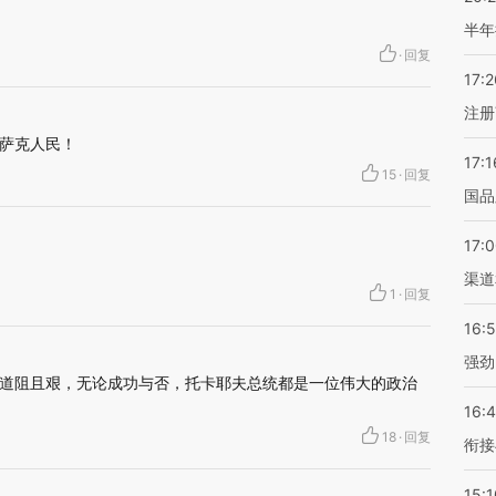
半年
·
回复
17:2
注册
萨克人民！
17:1
15
·
回复
国品
17:
渠道
1
·
回复
16:
强劲
道阻且艰，无论成功与否，托卡耶夫总统都是一位伟大的政治
16:
18
·
回复
衔接
15:1