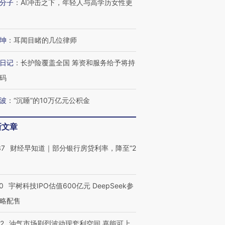
分子
：
AI冲击之下，年轻人与高学历女性更
坤
：
耳闻目睹的几位律师
日记
：
长护险覆盖全国 筹资和服务给予将持
码
波
：
“沉睡”的10万亿元公积金
新文章
37
财经早知道｜部分银行房贷利率，降至“2
0
宇树科技IPO估值600亿元 DeepSeek参
略配售
22
油气市场剧烈波动现套利空间 嘉能可上