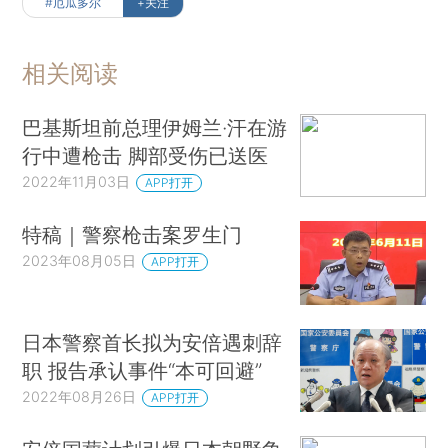
#厄瓜多尔
+关注
相关阅读
巴基斯坦前总理伊姆兰·汗在游
行中遭枪击 脚部受伤已送医
2022年11月03日
APP打开
特稿｜警察枪击案罗生门
2023年08月05日
APP打开
日本警察首长拟为安倍遇刺辞
职 报告承认事件“本可回避”
2022年08月26日
APP打开