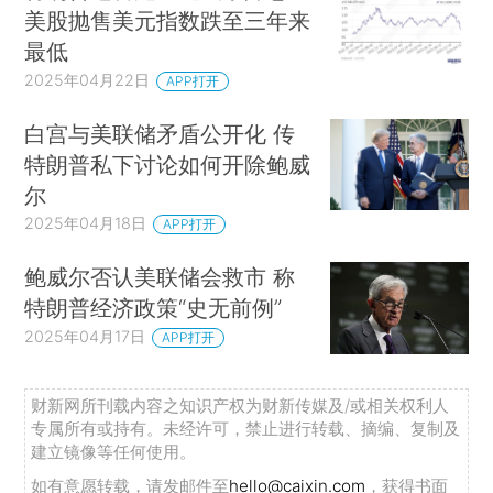
美股抛售美元指数跌至三年来
最低
2025年04月22日
APP打开
白宫与美联储矛盾公开化 传
特朗普私下讨论如何开除鲍威
尔
2025年04月18日
APP打开
鲍威尔否认美联储会救市 称
特朗普经济政策“史无前例”
2025年04月17日
APP打开
财新网所刊载内容之知识产权为财新传媒及/或相关权利人
专属所有或持有。未经许可，禁止进行转载、摘编、复制及
建立镜像等任何使用。
如有意愿转载，请发邮件至
hello@caixin.com
，获得书面