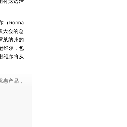
键的竞选活
Ronna
代表大会的总
罗莱纳州的
逊维尔，包
逊维尔将从
优惠产品，