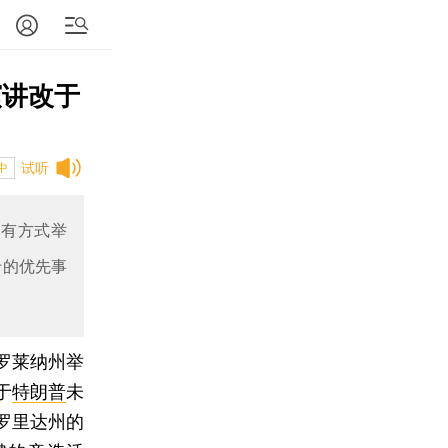
演讲改于
试听
中
原有方式举
卡的优先事
罗莱纳州举
于
特朗普
未
罗里达州的