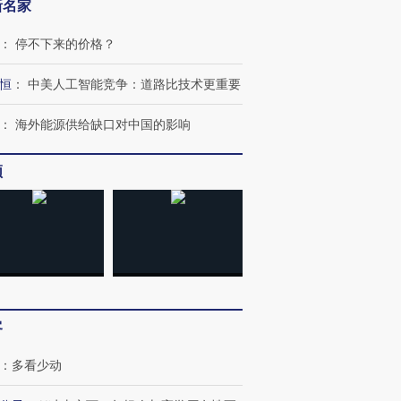
新名家
：
停不下来的价格？
恒
：
中美人工智能竞争：道路比技术更重要
：
海外能源供给缺口对中国的影响
频
跨国走私7万
视线｜被称为“蟑螂”的印
视线｜“入侵”还是“人道危
检体内含3种
度Z世代 用街头抗争将教
机”？难民潮撕裂西班牙
秘鲁纳斯
育部长拱下台
飞地休达
13人遇难
客
：
多看少动
进第四届链博
【商旅对话】华住集团
技“链”接产
【特别呈现】寻找100种
CFO：不靠规模取胜，华
【特别呈