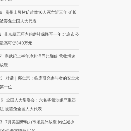
36
贵州山脚树矿难致16人死亡近三年 矿长
被罢免全国人大代表
2
非京籍五环内购房社保降至一年 北京市公
最高可贷340万元
7
寒武纪上半年净利润同比翻倍 营收增速
放缓
53
对话｜邱仁宗：临床研究参与者的安全永
第一位
06
全国人大常委会：六名将领涉嫌严重违
法 被罢免全国人大代表
43
7月美国劳动力市场意外放缓 岗位减少
3万个失业率降至4.1%