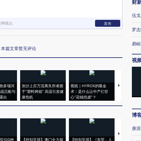
财
伍戈
新网观点
发布
罗志
易峘
本篇文章暂无评论
视
致多瑙河
加沙上百万流离失所者困
视线｜HYROX的吸金
马航飞行员
二战沉船与
于“塑料烤箱” 高温引发健
术：是什么让中产们甘
粒摇头丸 尿
露出
康危机
心“花钱找虐”？
毒品
博
唐涯
【推广】走
找100种
【特别呈现】澳门全力探
【特别呈现】《东莞，人
会，让数智科