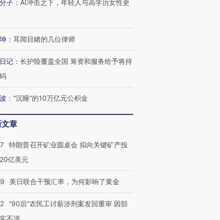
分子
：
AI冲击之下，年轻人与高学历女性更
有意思的生活方式·第三对
住三大增长引擎是什么？
有意思的
坤
：
耳闻目睹的几位律师
日记
：
长护险覆盖全国 筹资和服务给予将持
码
波
：
“沉睡”的10万亿元公积金
新文章
57
特朗普召开矿业圆桌会 拟向关键矿产投
20亿美元
09
美日联合干预汇率，为何影响了黄金
32
“90后”农民工讨薪涉刑案发回重审 因部
实不清