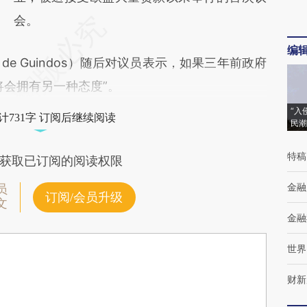
会。
编
e Guindos）随后对议员表示，如果三年前政府
将会拥有另一种态度”。
“入
计731字 订阅后继续阅读
民潮
特稿
获取已订阅的阅读权限
金融
员
订阅/会员升级
文
金融
世界
财新