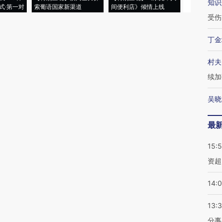
知识
式·第一对
索葡语国家新渠道
间便利店》倾情上线
业
受伤
丁金
村夫
续加
吴晓
最
15:
资超
14:
13:
分事