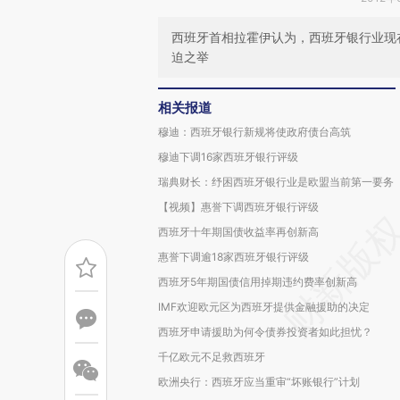
西班牙首相拉霍伊认为，西班牙银行业现
迫之举
相关报道
穆迪：西班牙银行新规将使政府债台高筑
穆迪下调16家西班牙银行评级
瑞典财长：纾困西班牙银行业是欧盟当前第一要务
【视频】惠誉下调西班牙银行评级
西班牙十年期国债收益率再创新高
惠誉下调逾18家西班牙银行评级
西班牙5年期国债信用掉期违约费率创新高
IMF欢迎欧元区为西班牙提供金融援助的决定
西班牙申请援助为何令债券投资者如此担忧？
千亿欧元不足救西班牙
欧洲央行：西班牙应当重审“坏账银行”计划