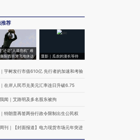
辑推荐
侵”还是“人道危机” 难
撕裂西班牙飞地休达
显影｜瓜农的漫长等待
｜
宇树发行市值610亿 先行者的加速和考验
｜
在岸人民币兑美元汇率连日升破6.75
我闻
｜
艾路明及多名股东被拘
｜
特朗普再签两份行政令限制出生公民权
周刊
｜
【封面报道】电力现货市场元年突进