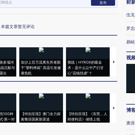
财
新网观点
发布
伍戈
本篇文章暂无评论
罗志
易峘
视
致多瑙河
加沙上百万流离失所者困
视线｜HYROX的吸金
马航飞行员
二战沉船与
于“塑料烤箱” 高温引发健
术：是什么让中产们甘
粒摇头丸 尿
露出
康危机
心“花钱找虐”？
毒品
【推广】走
博
找100种
【特别呈现】澳门全力探
【特别呈现】《东莞，人
会，让数智科
式·第一对
索葡语国家新渠道
间便利店》倾情上线
业
唐涯