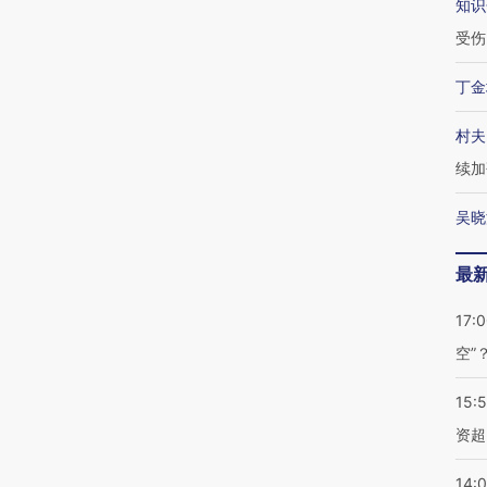
知识
受伤
丁金
村夫
续加
吴晓
最
17:
空”
15:
资超
14: