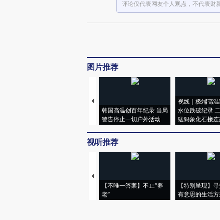
评论仅代表网友个人观点，不代表财
图片推荐
视线｜极端高温
韩国高温创百年纪录 当局
水位跌破纪录 
警告停止一切户外活动
猛犸象化石接连
视听推荐
【不唯一答案】不止“养
【特别呈现】寻
老”
有意思的生活方