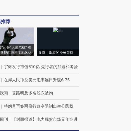
辑推荐
侵”还是“人道危机” 难
撕裂西班牙飞地休达
显影｜瓜农的漫长等待
｜
宇树发行市值610亿 先行者的加速和考验
｜
在岸人民币兑美元汇率连日升破6.75
我闻
｜
艾路明及多名股东被拘
｜
特朗普再签两份行政令限制出生公民权
周刊
｜
【封面报道】电力现货市场元年突进