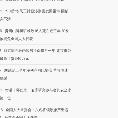
32
“90后”农民工讨薪涉刑案发回重审 因部
实不清
36
贵州山脚树矿难致16人死亡近三年 矿长
被罢免全国人大代表
2
非京籍五环内购房社保降至一年 北京市公
最高可贷340万元
7
寒武纪上半年净利润同比翻倍 营收增速
放缓
53
对话｜邱仁宗：临床研究参与者的安全永
第一位
06
全国人大常委会：六名将领涉嫌严重违
法 被罢免全国人大代表