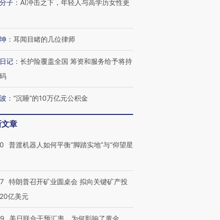
分子
：
AI冲击之下，年轻人与高学历女性更
坤
：
耳闻目睹的几位律师
日记
：
长护险覆盖全国 筹资和服务给予将持
码
波
：
“沉睡”的10万亿元公积金
新文章
00
普渡机器人如何平衡“脚踏实地”与“仰望星
？
57
特朗普召开矿业圆桌会 拟向关键矿产投
20亿美元
09
美日联合干预汇率，为何影响了黄金