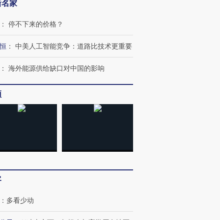
新名家
：
停不下来的价格？
恒
：
中美人工智能竞争：道路比技术更重要
：
海外能源供给缺口对中国的影响
频
跨国走私7万
视线｜被称为“蟑螂”的印
视线｜“入侵”还是“人道危
检体内含3种
度Z世代 用街头抗争将教
机”？难民潮撕裂西班牙
秘鲁纳斯
育部长拱下台
飞地休达
13人遇难
进第四届链博
【商旅对话】华住集团
客
技“链”接产
【特别呈现】寻找100种
CFO：不靠规模取胜，华
【特别呈
有意思的生活方式·第三对
住三大增长引擎是什么？
有意思的
：
多看少动