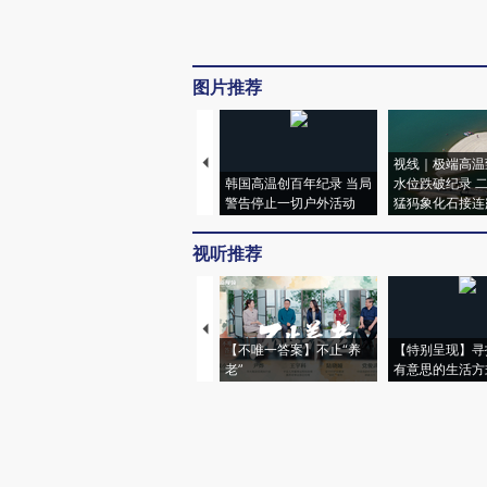
图片推荐
视线｜极端高温
韩国高温创百年纪录 当局
水位跌破纪录 
警告停止一切户外活动
猛犸象化石接连
视听推荐
【不唯一答案】不止“养
【特别呈现】寻
老”
有意思的生活方