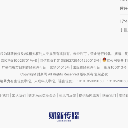
候任
17:
手祖
权为财新传媒及/或相关权利人专属所有或持有。未经许可，禁止进行转载、摘编、
京ICP备10026701号-8
|
网信算备110105862729401250013号
|
京公网安备 11
广播电视节目制作经营许可证：京第01015号
|
出版物经营许可证：第直100013号
Copyright 财新网 All Rights Reserved 版权所有 复制必究
害信息举报、未成年人举报、谣言信息）：010-85905050 13195200605 举报邮
于我们
|
加入我们
|
啄木鸟公益基金会
|
意见与反馈
|
提供新闻线索
|
联系我们
|
友情