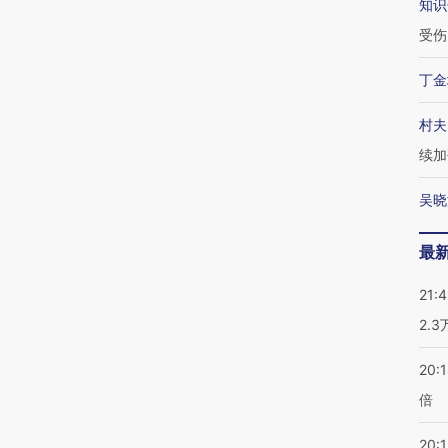
知识
受伤
丁金
村夫
续加
吴晓
最
21:
2.
20:
倍
20:1