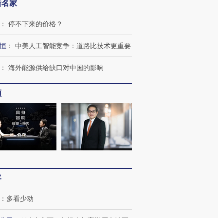
新名家
：
停不下来的价格？
恒
：
中美人工智能竞争：道路比技术更重要
：
海外能源供给缺口对中国的影响
跨国走私7万
视线｜被称为“蟑螂”的印
视线｜“入侵”还是“人道危
检体内含3种
度Z世代 用街头抗争将教
机”？难民潮撕裂西班牙
秘鲁纳斯
育部长拱下台
飞地休达
13人遇难
频
进第四届链博
【商旅对话】华住集团
技“链”接产
【特别呈现】寻找100种
CFO：不靠规模取胜，华
【特别呈
有意思的生活方式·第三对
住三大增长引擎是什么？
有意思的
客
：
多看少动