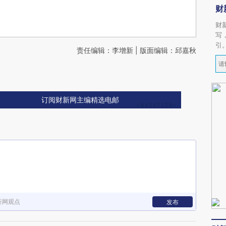
财
财
写
引
责任编辑：李增新 | 版面编辑：邱嘉秋
订阅财新网主编精选电邮
新网观点
发布