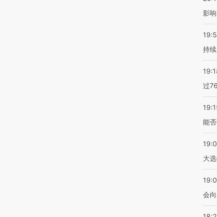
影响
19:5
持续
19:1
过7
19:1
能否
19:
大选
19:0
会向
18: