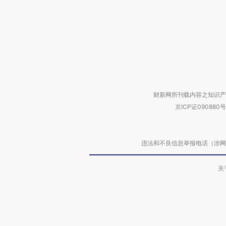
财新网所刊载内容之知识产
京ICP证090880号
违法和不良信息举报电话（涉网络暴力有
关