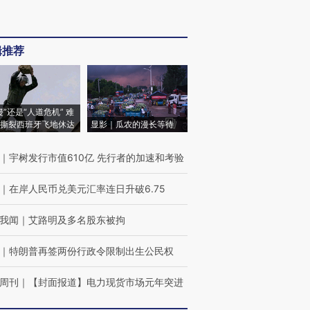
辑推荐
侵”还是“人道危机” 难
撕裂西班牙飞地休达
显影｜瓜农的漫长等待
｜
宇树发行市值610亿 先行者的加速和考验
｜
在岸人民币兑美元汇率连日升破6.75
我闻
｜
艾路明及多名股东被拘
｜
特朗普再签两份行政令限制出生公民权
周刊
｜
【封面报道】电力现货市场元年突进