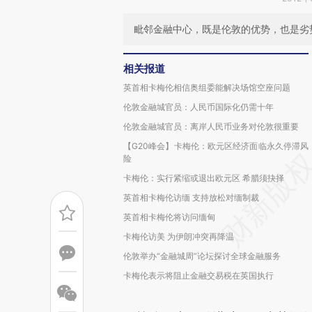
毗邻金融中心，既是伦敦的优势，也是劣
相关报道
英首相卡梅伦相信奥组委能解决场馆空座问题
伦敦金融城官员：人民币国际化仍需十年
伦敦金融城官员：离岸人民币业务对伦敦很重要
【G20峰会】卡梅伦：欧元区经济面临永久停滞风
险
卡梅伦：实行紧缩或退出欧元区 希腊须抉择
英首相卡梅伦访缅 支持放松对缅制裁
英首相卡梅伦将访问缅甸
卡梅伦访美 为伊朗冲突再降温
伦敦举办“金融城周”论坛探讨全球金融服务
卡梅伦表示将阻止金融交易税在英国执行