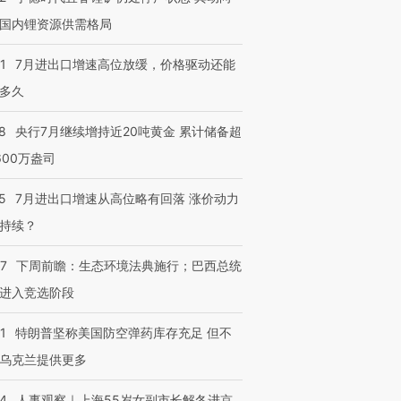
国内锂资源供需格局
1
7月进出口增速高位放缓，价格驱动还能
多久
8
央行7月继续增持近20吨黄金 累计储备超
600万盎司
5
7月进出口增速从高位略有回落 涨价动力
持续？
07
下周前瞻：生态环境法典施行；巴西总统
进入竞选阶段
1
特朗普坚称美国防空弹药库存充足 但不
乌克兰提供更多
24
人事观察｜上海55岁女副市长解冬进京