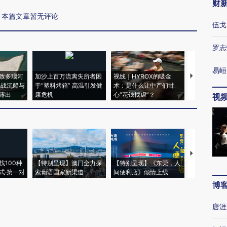
财
本篇文章暂无评论
伍戈
罗志
易峘
致多瑙河
加沙上百万流离失所者困
视线｜HYROX的吸金
马航飞行员
二战沉船与
于“塑料烤箱” 高温引发健
术：是什么让中产们甘
粒摇头丸 尿
露出
康危机
心“花钱找虐”？
毒品
视
【推广】走
找100种
【特别呈现】澳门全力探
【特别呈现】《东莞，人
会，让数智科
式·第一对
索葡语国家新渠道
间便利店》倾情上线
业
博
唐涯