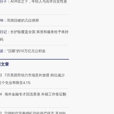
分子
：
AI冲击之下，年轻人与高学历女性更
坤
：
耳闻目睹的几位律师
日记
：
长护险覆盖全国 筹资和服务给予将持
码
波
：
“沉睡”的10万亿元公积金
新文章
43
7月美国劳动力市场意外放缓 岗位减少
3万个失业率降至4.1%
14
海外金融专才回流香港 外籍工作签证翻
2
宁德时代宜春锂矿仍处停产状态 其动向