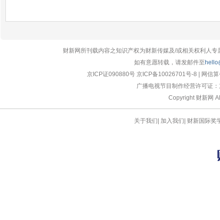
#伦敦奥运会#【
女子曲棍球决赛 荷兰队夺得金牌
】
据新华网消息，伦敦奥运会女子曲棍球决赛中，荷兰
队2:0战胜阿根廷队，夺得金牌。
( 财新记者
刘卓哲
)
08月11日 09:09
评论(
0
)
财新网所刊载内容之知识产权为财新传媒及/或相关权利人专
#伦敦奥运会#【
女子链球 俄罗斯选手夺冠
】据新华
如有意愿转载，请发邮件至
hello
网消息，伦敦奥运会女子链球决赛中，俄罗斯选手塔
京ICP证090880号
京ICP备10026701号-8
|
网信算备
季扬娜·莱申科夺得金牌。
( 财新记者
刘卓哲
)
广播电视节目制作经营许可证：京
08月11日 03:55
评论(
0
)
Copyright 财新网 
#伦敦奥运会#【
女子4×100米 美国夺冠
】据新华网消
关于我们
|
加入我们
|
财新国际奖
息，伦敦奥运会女子4×100米决赛中，美国队以
40.82秒的成绩打破世界纪录夺得金牌。牙买加队和
乌克兰队分获银牌和铜牌。
( 财新记者
刘卓哲
)
08月11日 03:54
评论(
0
)
#伦敦奥运会#【
女子5000米 埃塞俄比亚选手德法尔
夺冠
】据新华网消息，伦敦奥运会女子5000米决赛
中，埃塞俄比亚选手麦斯瑞特·德法尔夺得金牌。
( 财
新记者
刘卓哲
)
08月11日 03:52
评论(
0
)