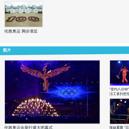
08月11日 10:04
评论(
0
)
#伦敦奥运会#【
男子撑杆跳高 法国名将拉维莱涅夺
冠
】据新华网消息，北京时间8月11日凌晨，在刚刚
结束的伦敦奥运会男子撑杆跳高决赛中，法国选手李
伦敦奥运 脚步渐近
纳德·拉维莱涅夺得金牌。
( 财新记者
高 旭
)
08月11日 10:03
评论(
0
)
图片
#伦敦奥运会#【
跆拳道女子67kg金牌赛 韩国选手夺
冠
】据新华网消息，北京时间8月11日凌晨，在刚刚
结束的伦敦奥运会跆拳道女子67kg金牌赛中，韩国选
手黄敬善以12:5战胜土耳其选手罗布泊·塔塔尔夺得冠
军。
( 财新记者
高 旭
)
08月11日 09:59
评论(
0
)
“里约八分钟
#伦敦奥运会#【
跆拳道男子80kg金牌赛 阿根廷选手
洁工拿扫把
夺冠
】据新华网消息，北京时间8月11日凌晨，在刚
刚结束的伦敦奥运会跆拳道男子80kg金牌赛中，阿根
廷选手塞巴斯蒂安·爱德华多·克里斯曼尼奇以1:0战胜
西班牙选手尼古拉斯·加西亚夺得冠军。
( 财新记者
高 旭
)
08月11日 09:58
评论(
0
)
伦敦奥运会举行盛大闭幕式
辣妹重聚 “