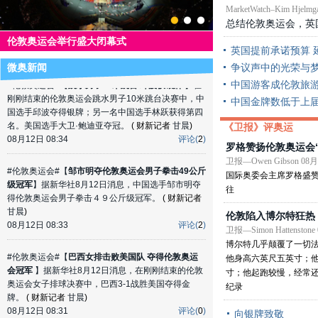
MarketWatch–Kim Hjelmg
束的伦敦奥运会篮球女子金牌赛中，美国队以86:50
总结伦敦奥运会，英
战胜法国队获得冠军。
( 财新记者
甘晨
)
08月12日 08:35
评论(
0
)
伦敦奥运会举行盛大闭幕式
英国提前承诺预算 
争议声中的光荣与
微奥新闻
#伦敦奥运会#【
跳水男子10米跳台 邱波获银牌
】在
中国游客成伦敦旅游
刚刚结束的伦敦奥运会跳水男子10米跳台决赛中，中
国选手邱波夺得银牌；另一名中国选手林跃获得第四
中国金牌数低于上届
名。美国选手大卫·鲍迪亚夺冠。
( 财新记者
甘晨
)
08月12日 08:34
评论(
2
)
《卫报》评奥运
罗格赞扬伦敦奥运会
#伦敦奥运会#【
邹市明夺伦敦奥运会男子拳击49公斤
卫报—Owen Gibson 08月1
级冠军
】据新华社8月12日消息，中国选手邹市明夺
国际奥委会主席罗格盛
得伦敦奥运会男子拳击４９公斤级冠军。
( 财新记者
往
甘晨
)
08月12日 08:33
评论(
2
)
伦敦陷入博尔特狂热
卫报—Simon Hattenstone
#伦敦奥运会#【
巴西女排击败美国队 夺得伦敦奥运
博尔特几乎颠覆了一切
会冠军
】据新华社8月12日消息，在刚刚结束的伦敦
他身高六英尺五英寸；
奥运会女子排球决赛中，巴西3-1战胜美国夺得金
寸；他起跑较慢，经常
牌。
( 财新记者
甘晨
)
纪录
08月12日 08:31
评论(
0
)
向银牌致敬