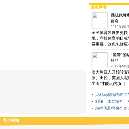
#伦敦奥运会#【
女子链球德国选手申诉成功 张文秀
观奥博客
丢铜牌
】据新华网消息，在此前结束的女子链球决赛
后，德国运动员海德勒为自己的成绩进行申诉并取得
品味伦敦
成功，获得铜牌。中国选手张文秀的排名下滑至第四
蔡奇
名，无缘奖牌。
( 财新记者
高 旭
)
2012年08月
08月11日 10:34
评论(
0
)
全民体育发展要更快
悦；竞技体育的目标
#伦敦奥运会#【
女子1500米 土耳其选手夺冠
】据新
要更强，这也包括应
华网消息，北京时间8月11日凌晨，在刚刚结束的伦
敦奥运会女子1500米决赛中，土耳其选手阿里·卡其·
“坐着”的
艾普新夺得金牌。
( 财新记者
高 旭
)
吕品
08月11日 10:05
评论(
0
)
2012年08月
澳大利亚人开始转变
#伦敦奥运会#【
女子链球 张文秀获铜牌
】据新华网
泳、田径，英国人呢
消息，北京时间8月11日凌晨，在刚刚结束的伦敦奥
坐着”才能玩的项目
运会女子链球决赛中，俄罗斯选手塔季扬娜·莱申科夺
得金牌；张文秀获铜牌。
( 财新记者
高 旭
)
贝利乌鸦嘴的政治
08月11日 10:04
评论(
3
)
刘翔、体育精神、
怎样伪装得像个奥
#伦敦奥运会#【
男子4×400米 巴哈马队夺冠
】据新华
网消息，北京时间8月11日凌晨，在刚刚结束的伦敦
奥运视频
奥运会男子4×400米决赛中，巴哈马队夺得金牌。
(
财新记者
高 旭
)