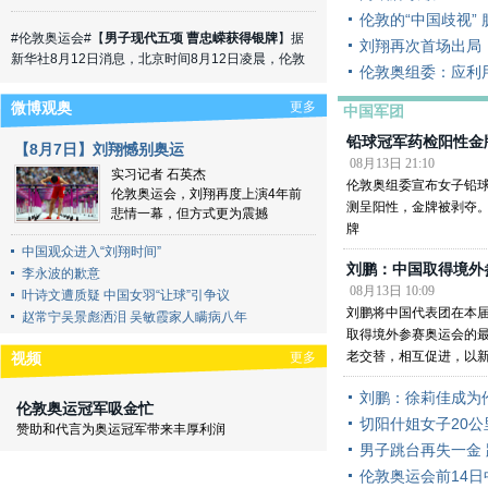
#伦敦奥运会#【
男子现代五项 曹忠嵘获得银牌
】据
伦敦的“中国歧视”
新华社8月12日消息，北京时间8月12日凌晨，伦敦
刘翔再次首场出局
奥运会现代五项男子跑射联项比赛结束，中国选手曹
伦敦奥组委：应利
忠嵘获得亚军。冠军被捷克选手大卫-斯沃博达夺得。
( 财新记者
甘晨
)
更多
微博观奥
中国军团
08月12日 08:30
评论(
2
)
铅球冠军药检阳性金
【8月7日】刘翔憾别奥运
08月13日 21:10
#伦敦奥运会#【
女子20公里竞走 中国选手切阳什姐
实习记者 石英杰
伦敦奥组委宣布女子铅
获得铜牌
】据新华社8月12日消息，北京时间8月11
伦敦奥运会，刘翔再度上演4年前
测呈阳性，金牌被剥夺
日凌晨，在伦敦奥运会女子20公里竞走中，中国选手
悲情一幕，但方式更为震撼
牌
切阳什姐获得第三名，为中国队夺得一枚铜牌。另外
中国观众进入“刘翔时间”
两名中国选手刘虹和吕秀芝分别获得第四名和第六
刘鹏：中国取得境外
名。
李永波的歉意
( 财新记者
甘晨
)
08月13日 10:09
08月12日 08:28
评论(
0
)
叶诗文遭质疑 中国女羽“让球”引争议
刘鹏将中国代表团在本
赵常宁吴景彪洒泪 吴敏霞家人瞒病八年
取得境外参赛奥运会的
#伦敦奥运会#【
中国竞走男子50公里夺铜
】据新华社
老交替，相互促进，以
更多
视频
8月11日消息，中国竞走选手司天峰11日在伦敦奥运
会男子50公里竞走比赛中摘得一枚来之不易的铜牌，
刘鹏：徐莉佳成为
这是中国军团在该项目上取得的首枚奖牌。
( 财新记
伦敦奥运冠军吸金忙
切阳什姐女子20
者
黄炜新
)
赞助和代言为奥运冠军带来丰厚利润
08月11日 21:59
评论(
0
)
男子跳台再失一金 
伦敦奥运会前14