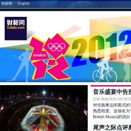
#伦敦奥运会#【
英国提前承诺预算 延续奥运夺金势
财新网
English
头
】在伦敦奥运上取得金牌数历史性突破后，英国欲
保持夺金势头。奥运最后一天，英国政府宣布未来四
年内每年保证将有1.25亿英镑投入奥运运动员的培
养。英国政府也将在未来四年内投入10亿英镑，在中
小学中鼓励经济体育。
( 财新记者
林韵诗
)
08月13日 10:52
评论(
0
)
#伦敦奥运会#【
男篮铜牌赛 俄罗斯81-77胜阿根廷
】
据新华社8月12日消息，北京时间8月12日，2012年
伦敦奥运会男篮铜牌赛，俄罗斯81-77胜阿根廷，摘
得铜牌。
( 财新记者
甘晨
)
08月12日 22:11
评论(
0
)
#伦敦奥运会#【
男子排球铜牌赛 意大利3-1胜保加利
亚
】据新华社8月12日消息，北京时间8月12日，伦
音乐盛宴中告
敦奥运会男子排球铜牌赛展开争夺，意大利3-1战胜
记者 张翃 08月13日 08:2
保加利亚，获得铜牌。四局比分为25-19,23-25,25-
对伦敦奥运闭幕式的
22,25-20。
( 财新记者
甘晨
)
熟悉程度。这场名为“英国
08月12日 18:43
评论(
0
)
British Musi
#伦敦奥运会#【
篮球女子决赛 美国队夺冠
】据新华
尾声之际点评
社8月12日消息，北京时间8月12日凌晨，在刚刚结