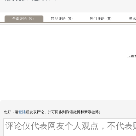
#伦敦奥运会#【
男子手球半决赛 瑞典队晋级决赛
】
据新华网消息，北京时间8月11日凌晨，在伦敦奥运
全部评论（
0
）
精品评论（
0
）
热门评论（
0
）
腾讯
会手球男子半决赛第一场的较量中，瑞典队27:26战
胜匈牙利队，顺利晋级决赛。
( 财新记者
高 旭
)
08月11日 09:57
评论(
0
)
#伦敦奥运会#【
韩国击败日本夺得奥运男足铜牌
】据
新华网消息，伦敦奥运会男足三四名决赛中，凭借朴
正在
周永和具滋哲的进球，韩国队2:0完成日本队，获得
铜牌。这是韩国国奥队在奥运会上获得的第一枚奖
牌。冠亚军决赛将在巴西和墨西哥之间进行。
( 财新
记者
刘卓哲
)
08月11日 09:14
评论(
0
)
#伦敦奥运会#【
男篮半决赛 美国队顺利晋级
】据新
华网消息，伦敦奥运会男子篮球半决赛第二场比赛较
量中，美国队以109:83战胜阿根廷队，顺利晋级决
您好（请
登陆
后发表评论，并可同步到腾讯微博和新浪微博）
赛。男篮决赛将在美国和西班牙之间进行。这是继北
京奥运会之后，男篮决赛再次在两队之间进行。
( 财
新记者
刘卓哲
)
08月11日 09:11
评论(
2
)