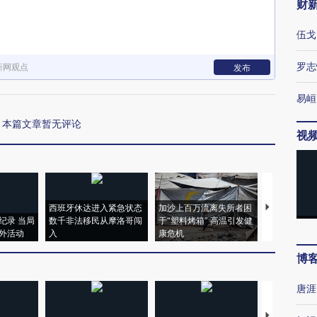
财
伍戈
罗志
新网观点
发布
易峘
本篇文章暂无评论
视
西班牙休达进入紧急状态
加沙上百万流离失所者困
视线｜HYR
纪录 当局
数千非法移民从摩洛哥闯
于“塑料烤箱” 高温引发健
术：是什么
外活动
入
康危机
心“花钱找虐
博
唐涯
【推广】走