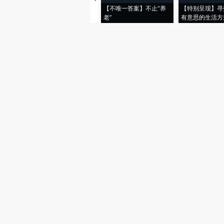
【不唯一答案】不止“养
【特别呈现】寻
老”
有意思的生活方