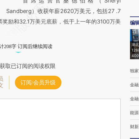
首席运营官桑德伯格（Sheryl
Sandberg）收获年薪2620万美元，包括27 .7
奖励和32.1万美元底薪，低于上一年的3100万美
编
湖北
计208字 订阅后继续阅读
12
40
获取已订阅的阅读权限
独家
员
订阅/会员升级
金融
文
金融
能源
财新