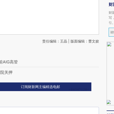
财
财
写
引
责任编辑：王晶 | 版面编辑：曹文姣
AIG高管
医院关押
订阅财新网主编精选电邮