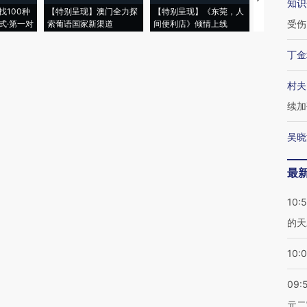
知识
找100种
【特别呈现】澳门全力探
【特别呈现】《东莞，人
会，让数智科
受伤
式·第一对
索葡语国家新渠道
间便利店》倾情上线
业
丁金
村夫
续加
吴晓
最
10:
的天
10:
09:
元二