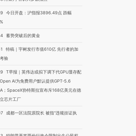
29
今日开盘：沪指报3896.49点 跌幅
0%
24
蓄势突破后的黄金
51
特稿｜宇树发行市值610亿 先行者的加
考验
29
T早报｜英伟达或拟下调下代GPU显存配
Open AI为免费用户默认提供GPT-5.6
NA；SpaceX协特斯拉宣布斥168亿美元在德
立芯片工厂
07
成都一区法院原院长 被指“违规挂证执
43
特朗普再签两份行政令限制出生公民权