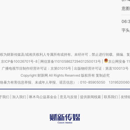
意图
06:
字头
权为财新传媒及/或相关权利人专属所有或持有。未经许可，禁止进行转载、摘编、
京ICP备10026701号-8
|
网信算备110105862729401250013号
|
京公网安备 11
广播电视节目制作经营许可证：京第01015号
|
出版物经营许可证：第直100013号
Copyright 财新网 All Rights Reserved 版权所有 复制必究
害信息举报、未成年人举报、谣言信息）：010-85905050 13195200605 举报邮
于我们
|
加入我们
|
啄木鸟公益基金会
|
意见与反馈
|
提供新闻线索
|
联系我们
|
友情