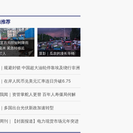
辑推荐
宜昌局部短时降雨
8毫米 紧急转移近
00人
显影｜瓜农的漫长等待
｜
规避封锁 中国超大油轮停靠埃及绕行非洲
｜
在岸人民币兑美元汇率连日升破6.75
我闻
｜
资管掌舵人更替 百年人寿僵局何解
｜
多国出台光伏新政加速转型
周刊
｜
【封面报道】电力现货市场元年突进