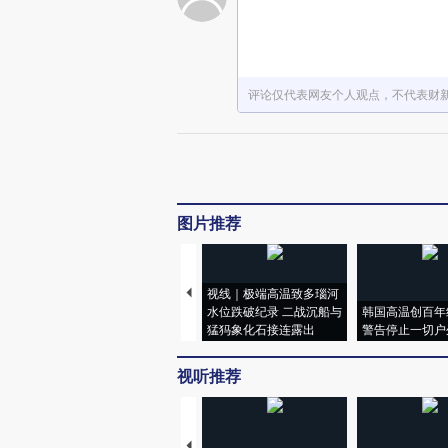
评论仅代表网友个人观点，不代表财
图片推荐
视线｜极端高温致多瑙河
水位跌破纪录 二战沉船与
韩国高温创百年
猛犸象化石接连露出
警告停止一切户
视听推荐