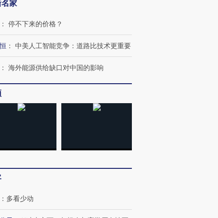
新名家
：
停不下来的价格？
恒
：
中美人工智能竞争：道路比技术更重要
：
海外能源供给缺口对中国的影响
频
OX的吸金
马航飞行员跨国走私7万
视线｜被称为“蟑螂”的印
让中产们甘
粒摇头丸 尿检体内含3种
度Z世代 用街头抗争将教
秘鲁纳斯
”？
毒品
育部长拱下台
13人遇难
客
：
多看少动
进第四届链博
【商旅对话】华住集团