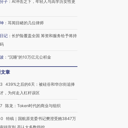
分子
：
AI冲击之下，年轻人与高学历女性更
技“链”接产
【特别呈现】寻找100种
CFO：不靠规模取胜，华
【特别呈
有意思的生活方式·第三对
住三大增长引擎是什么？
有意思的
坤
：
耳闻目睹的几位律师
日记
：
长护险覆盖全国 筹资和服务给予将持
码
波
：
“沉睡”的10万亿元公积金
新文章
53
439%之后的6天：被硅谷和华尔街追捧
才，为何走入杠杆误区
07
陈龙：Token时代的商业与组织
50
特稿｜国航原党委书记樊澄受贿3847万
审待宣判 否认大多数指控