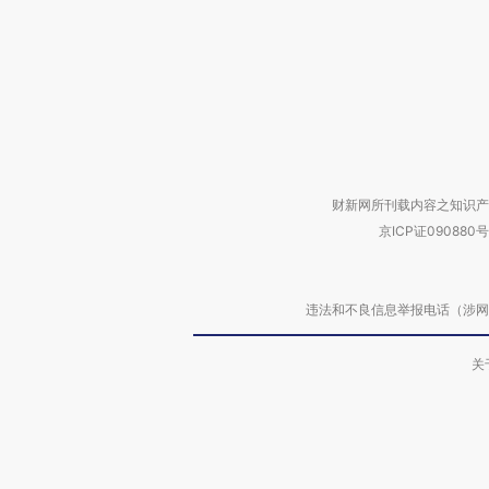
财新网所刊载内容之知识产
京ICP证090880号
违法和不良信息举报电话（涉网络暴力有
关