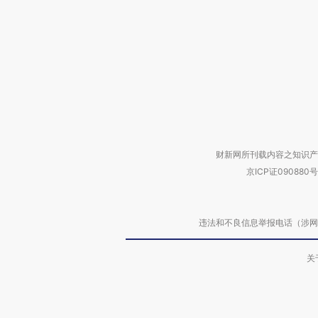
财新网所刊载内容之知识产
京ICP证090880号
违法和不良信息举报电话（涉网络暴力有
关