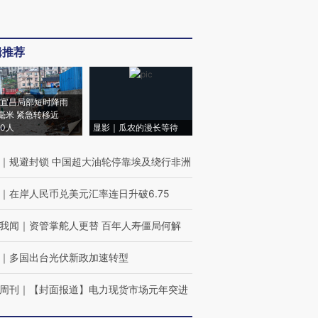
辑推荐
宜昌局部短时降雨
8毫米 紧急转移近
00人
显影｜瓜农的漫长等待
｜
规避封锁 中国超大油轮停靠埃及绕行非洲
｜
在岸人民币兑美元汇率连日升破6.75
我闻
｜
资管掌舵人更替 百年人寿僵局何解
｜
多国出台光伏新政加速转型
周刊
｜
【封面报道】电力现货市场元年突进