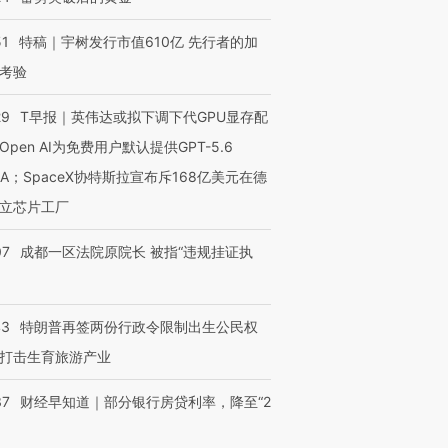
51
特稿｜宇树发行市值610亿 先行者的加
考验
29
T早报｜英伟达或拟下调下代GPU显存配
Open AI为免费用户默认提供GPT-5.6
NA；SpaceX协特斯拉宣布斥168亿美元在德
立芯片工厂
07
成都一区法院原院长 被指“违规挂证执
43
特朗普再签两份行政令限制出生公民权
打击生育旅游产业
37
财经早知道｜部分银行房贷利率，降至“2