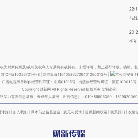
22:1
与战
20:
半年
权为财新传媒及/或相关权利人专属所有或持有。未经许可，禁止进行转载、摘编、
京ICP备10026701号-8
|
网信算备110105862729401250013号
|
京公网安备 11
广播电视节目制作经营许可证：京第01015号
|
出版物经营许可证：第直100013号
Copyright 财新网 All Rights Reserved 版权所有 复制必究
害信息举报、未成年人举报、谣言信息）：010-85905050 13195200605 举报邮
于我们
|
加入我们
|
啄木鸟公益基金会
|
意见与反馈
|
提供新闻线索
|
联系我们
|
友情