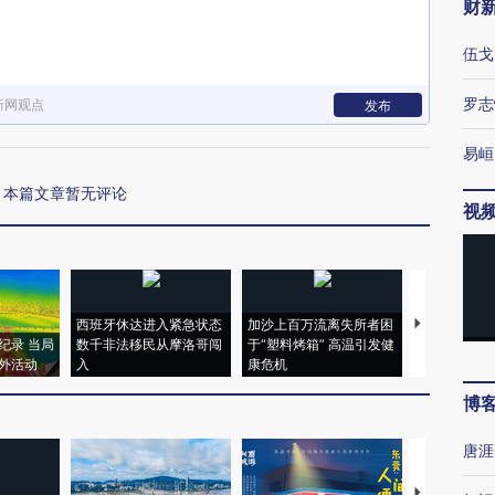
财
伍戈
罗志
新网观点
发布
易峘
本篇文章暂无评论
视
西班牙休达进入紧急状态
加沙上百万流离失所者困
视线｜HYR
纪录 当局
数千非法移民从摩洛哥闯
于“塑料烤箱” 高温引发健
术：是什么
外活动
入
康危机
心“花钱找虐
博
唐涯
【推广】走