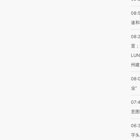
08:
速和
08:
置；
LU
州建
08:
业”
07:
意图
06:
字头