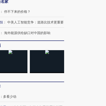
新名家
：
停不下来的价格？
恒
：
中美人工智能竞争：道路比技术更重要
：
海外能源供给缺口对中国的影响
频
OX的吸金
马航飞行员跨国走私7万
视线｜被称为“蟑螂”的印
让中产们甘
粒摇头丸 尿检体内含3种
度Z世代 用街头抗争将教
秘鲁纳斯
”？
毒品
育部长拱下台
13人遇难
客
：
多看少动
进第四届链博
【商旅对话】华住集团