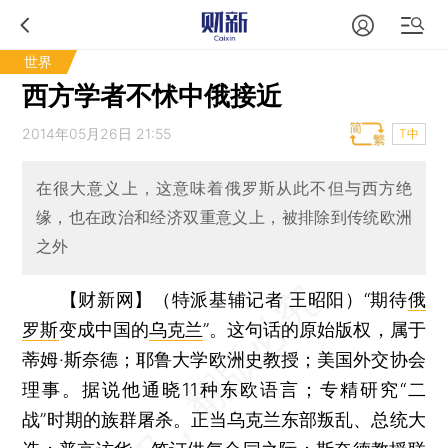
世界
西方学者不怵中俄接近
2014年05月26日 21:55
T中
在很大意义上，这意味着俄罗斯从此不但与西方绝
缘，也在政治和经济双重意义上，被排除到传统欧洲
之外
【财新网】（特派基辅记者 王昭阳）
“期待
俄
罗斯
变成中国的
乌克兰
”。这句话的原始版权，属于
蒂姆·斯奈德；耶鲁大学欧洲史教授；美国外交协会
理事。据说他通晓11种东欧语言；专精研究“二
战”时期的族群屠杀。正当乌克兰东部叛乱、总统大