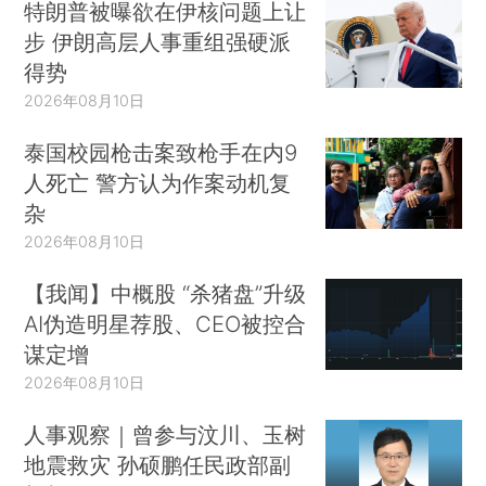
特朗普被曝欲在伊核问题上让
步 伊朗高层人事重组强硬派
得势
2026年08月10日
泰国校园枪击案致枪手在内9
人死亡 警方认为作案动机复
杂
2026年08月10日
【我闻】中概股 “杀猪盘”升级
AI伪造明星荐股、CEO被控合
谋定增
2026年08月10日
人事观察｜曾参与汶川、玉树
地震救灾 孙硕鹏任民政部副