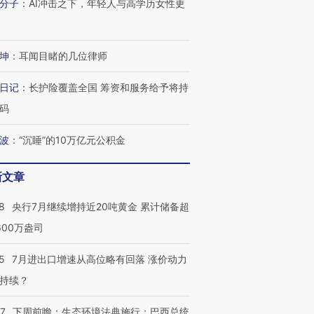
分子
：
AI冲击之下，年轻人与高学历女性更
坤
：
耳闻目睹的几位律师
日记
：
长护险覆盖全国 筹资和服务给予将持
码
波
：
“沉睡”的10万亿元公积金
新文章
8
央行7月继续增持近20吨黄金 累计储备超
600万盎司
5
7月进出口增速从高位略有回落 涨价动力
持续？
07
下周前瞻：生态环境法典施行；巴西总统