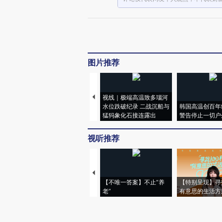
图片推荐
视线｜极端高温致多瑙河
水位跌破纪录 二战沉船与
韩国高温创百年
猛犸象化石接连露出
警告停止一切户
视听推荐
【不唯一答案】不止“养
【特别呈现】寻
老”
有意思的生活方