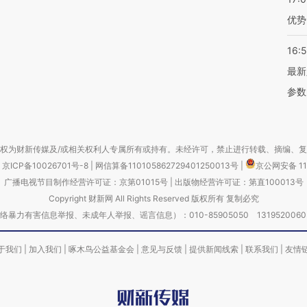
优势
16:
最新
参数
权为财新传媒及/或相关权利人专属所有或持有。未经许可，禁止进行转载、摘编、
京ICP备10026701号-8
|
网信算备110105862729401250013号
|
京公网安备 11
广播电视节目制作经营许可证：京第01015号
|
出版物经营许可证：第直100013号
Copyright 财新网 All Rights Reserved 版权所有 复制必究
害信息举报、未成年人举报、谣言信息）：010-85905050 13195200605 举报邮
于我们
|
加入我们
|
啄木鸟公益基金会
|
意见与反馈
|
提供新闻线索
|
联系我们
|
友情