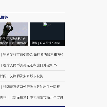
辑推荐
侵”还是“人道危机” 难
撕裂西班牙飞地休达
显影｜瓜农的漫长等待
｜
宇树发行市值610亿 先行者的加速和考验
｜
在岸人民币兑美元汇率连日升破6.75
我闻
｜
艾路明及多名股东被拘
｜
特朗普再签两份行政令限制出生公民权
周刊
｜
【封面报道】电力现货市场元年突进