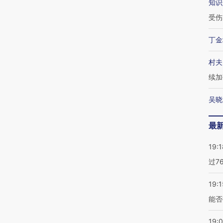
知识
受伤
丁金
村夫
续加
吴晓
最
19:1
过7
19:1
能否
19: