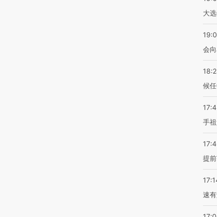
大选
19:0
会向
18:
候任
17:
手祖
17:
提前
17:1
速有
17: