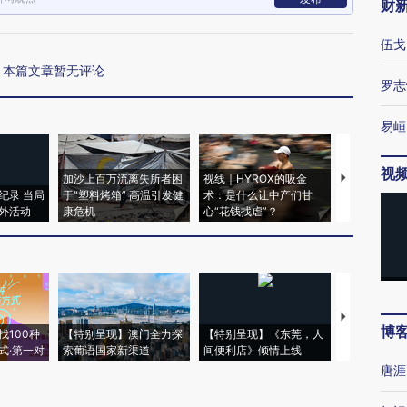
财
伍戈
本篇文章暂无评论
罗志
易峘
视
加沙上百万流离失所者困
视线｜HYROX的吸金
马航飞行员
纪录 当局
于“塑料烤箱” 高温引发健
术：是什么让中产们甘
粒摇头丸 尿
外活动
康危机
心“花钱找虐”？
毒品
【推广】走
博
找100种
【特别呈现】澳门全力探
【特别呈现】《东莞，人
会，让数智科
式·第一对
索葡语国家新渠道
间便利店》倾情上线
业
唐涯