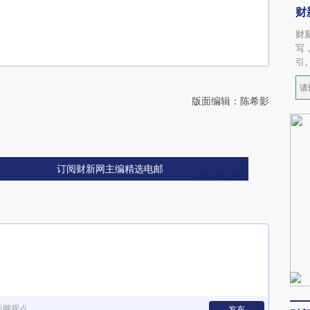
财
财
写
引
版面编辑：陈希影
订阅财新网主编精选电邮
新网观点
发布