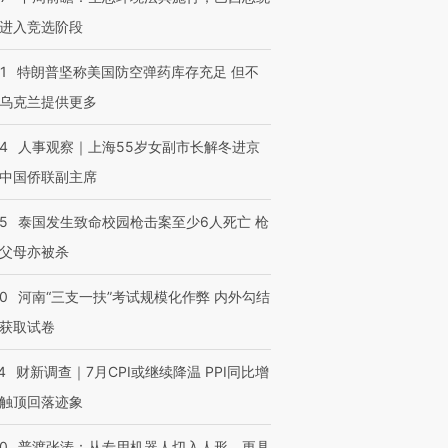
进入竞选阶段
1
特朗普坚称美国防空弹药库存充足 但不
乌克兰提供更多
24
人事观察｜上海55岁女副市长解冬进京
中国侨联副主席
45
泰国发生致命校园枪击案至少6人死亡 枪
父母亦被杀
40
河南“三支一扶”考试规模化作弊 内外勾结
获取试卷
4
财新调查｜7月CPI或继续降温 PPI同比增
触顶回落迹象
00
普渡张涛：从专用机器人切入人形，更具