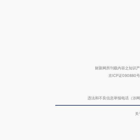
财新网所刊载内容之知识产
京ICP证090880号
违法和不良信息举报电话（涉网络暴力有
关