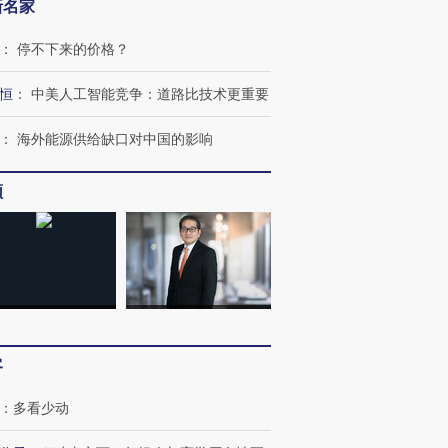
新名家
：
停不下来的价格？
恒
：
中美人工智能竞争：道路比技术更重要
：
海外能源供给缺口对中国的影响
频
跨国走私7万
视线｜被称为“蟑螂”的印
视线｜“入侵”还是“人道危
检体内含3种
度Z世代 用街头抗争将教
机”？难民潮撕裂西班牙
秘鲁纳斯
育部长拱下台
飞地休达
13人遇难
进第四届链博
【商旅对话】华住集团
客
技“链”接产
【特别呈现】寻找100种
CFO：不靠规模取胜，华
【特别呈
有意思的生活方式·第三对
住三大增长引擎是什么？
有意思的
：
多看少动