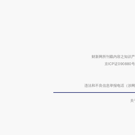
财新网所刊载内容之知识产
京ICP证090880号
违法和不良信息举报电话（涉网络暴力有
关