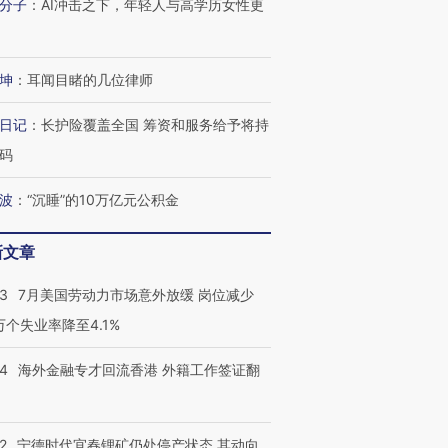
分子
：
AI冲击之下，年轻人与高学历女性更
坤
：
耳闻目睹的几位律师
日记
：
长护险覆盖全国 筹资和服务给予将持
码
波
：
“沉睡”的10万亿元公积金
新文章
43
7月美国劳动力市场意外放缓 岗位减少
3万个失业率降至4.1%
14
海外金融专才回流香港 外籍工作签证翻
2
宁德时代宜春锂矿仍处停产状态 其动向