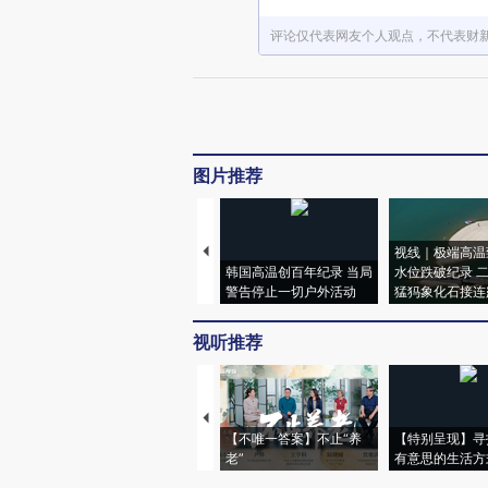
评论仅代表网友个人观点，不代表财
图片推荐
视线｜极端高温
韩国高温创百年纪录 当局
水位跌破纪录 
警告停止一切户外活动
猛犸象化石接连
视听推荐
【不唯一答案】不止“养
【特别呈现】寻
老”
有意思的生活方