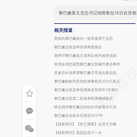
黎巴嫩真主党总书记纳斯鲁拉16日在首
相关报道
美国向黎巴嫩提供一批军援用于反恐
黎巴嫩总统选举投票再度推迟
美呼吁黎巴嫩真主党和以色列保持克制
安理会强烈谴责黎巴嫩北部爆炸袭击事件
意参议长说希望黎巴嫩尽早选出新总统
黎巴嫩称叙利亚危机致黎损失200亿美元
黎巴嫩总统选举投票推迟至明年1月举行
黎巴嫩总统第二轮选举投票继续推迟
联合国对黎巴嫩总统职位空缺表示不安
黎巴嫩议会延长任期至2017年
【财新周刊】【舒立观察】反恐大方略
【财新周刊】美国反恐下一步