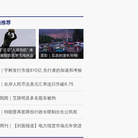
辑推荐
侵”还是“人道危机” 难
撕裂西班牙飞地休达
显影｜瓜农的漫长等待
｜
宇树发行市值610亿 先行者的加速和考验
｜
在岸人民币兑美元汇率连日升破6.75
我闻
｜
艾路明及多名股东被拘
｜
特朗普再签两份行政令限制出生公民权
周刊
｜
【封面报道】电力现货市场元年突进