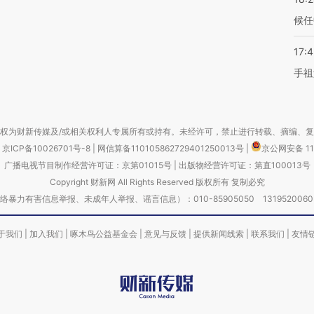
候任
17:
手祖
权为财新传媒及/或相关权利人专属所有或持有。未经许可，禁止进行转载、摘编、
京ICP备10026701号-8
|
网信算备110105862729401250013号
|
京公网安备 11
广播电视节目制作经营许可证：京第01015号
|
出版物经营许可证：第直100013号
Copyright 财新网 All Rights Reserved 版权所有 复制必究
害信息举报、未成年人举报、谣言信息）：010-85905050 13195200605 举报邮
于我们
|
加入我们
|
啄木鸟公益基金会
|
意见与反馈
|
提供新闻线索
|
联系我们
|
友情