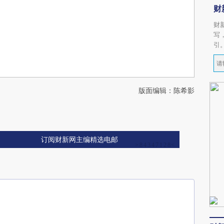
财
财
写
引
版面编辑：陈希影
订阅财新网主编精选电邮