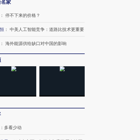
新名家
：
停不下来的价格？
恒
：
中美人工智能竞争：道路比技术更重要
：
海外能源供给缺口对中国的影响
频
跨国走私7万
视线｜被称为“蟑螂”的印
视线｜“入侵”还是“人道危
检体内含3种
度Z世代 用街头抗争将教
机”？难民潮撕裂西班牙
秘鲁纳斯
育部长拱下台
飞地休达
13人遇难
客
进第四届链博
【商旅对话】华住集团
技“链”接产
【特别呈现】寻找100种
CFO：不靠规模取胜，华
【特别呈
：
多看少动
有意思的生活方式·第三对
住三大增长引擎是什么？
有意思的