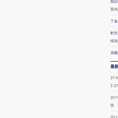
知识
受伤
丁金
村夫
续加
吴晓
最
21:
2.
20:
倍
20:1