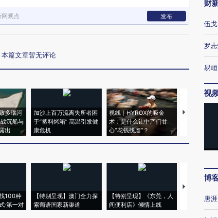
财
新网观点
发布
伍戈
罗志
本篇文章暂无评论
易峘
视
致多瑙河
加沙上百万流离失所者困
视线｜HYROX的吸金
马航飞行员
二战沉船与
于“塑料烤箱” 高温引发健
术：是什么让中产们甘
粒摇头丸 尿
露出
康危机
心“花钱找虐”？
毒品
博
【推广】走
找100种
【特别呈现】澳门全力探
【特别呈现】《东莞，人
会，让数智科
唐涯
式·第一对
索葡语国家新渠道
间便利店》倾情上线
业