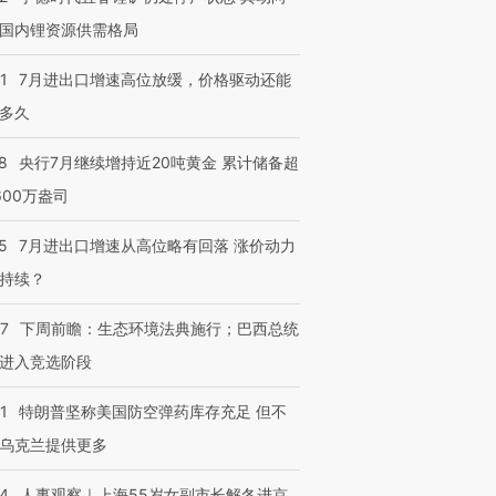
国内锂资源供需格局
1
7月进出口增速高位放缓，价格驱动还能
多久
8
央行7月继续增持近20吨黄金 累计储备超
600万盎司
5
7月进出口增速从高位略有回落 涨价动力
持续？
07
下周前瞻：生态环境法典施行；巴西总统
进入竞选阶段
1
特朗普坚称美国防空弹药库存充足 但不
乌克兰提供更多
24
人事观察｜上海55岁女副市长解冬进京